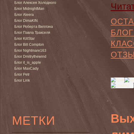
Блог Алексея Холодного
Чита
Блог MidnightMan
Блог Aleera
ОСТА
Блог DimaKIN
Блог Роберта Виллэна
БЛОГ
Блог Павла Тракселя
Блог KillStar
КЛАС
Блог Bill Compton
Блог Nightmare163
ОТЗ
Блог Dmitrythewind
Блог it_is_apple
Блог MaxCady
Блог Petr
Блог Lirik
Вых
МЕТКИ