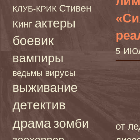
лим
Стивен
КЛУБ-КРИК
«Си
актеры
Кинг
реа
боевик
5 ИЮ
вампиры
вирусы
ведьмы
выживание
детектив
драма
зомби
от л
зоохоррор