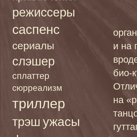
режиссеры
саспенс
орган
сериалы
и на 
врод
слэшер
био-
сплаттер
Отли
сюрреализм
на «
триллер
танц
ужасы
трэш
гутт