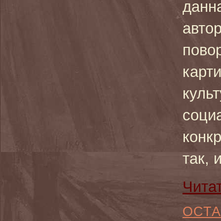
данна
авто
пово
карти
культ
соци
конк
так, 
Чита
ОСТА