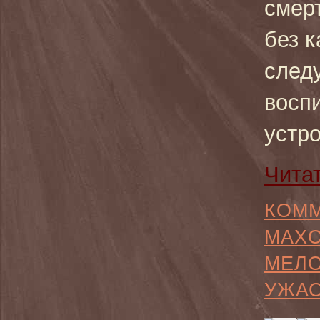
смерт
без к
след
восп
устр
Чита
КОММ
MAX
МЕЛ
УЖА