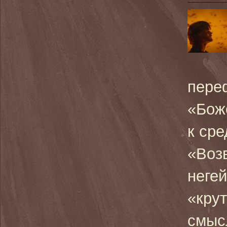
пере
«Бож
к ср
«Воз
неге
«крут
смыс