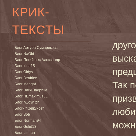
КРИК-
ТЕКСТЫ
друг
Блог Артура Сумарокова
Блог NaObi
выск
Блог Пегий пес Александр
Блог Irina15
пред
Блог Oldys
Блог Beatrice
Так 
Блог Mabgat
Блог DarkCinephile
приз
Блог HEmaximusLL
Блог Iv1oWitch
Блоги "Крикунов"
люби
Блог Bob
Блог Norman94
можн
Блог Gulid13
Блог Linnan