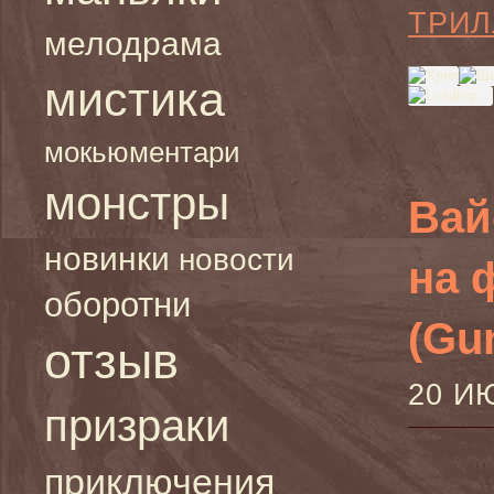
ТРИЛ
мелодрама
мистика
мокьюментари
монстры
Вай
новинки
новости
на 
оборотни
(Gun
отзыв
20 И
призраки
приключения