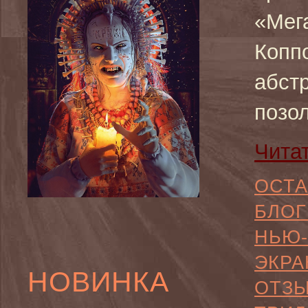
«Мег
Копп
абст
позол
Чита
ОСТА
БЛОГ
НЬЮ-
ЭКРА
НОВИНКА
ОТЗ