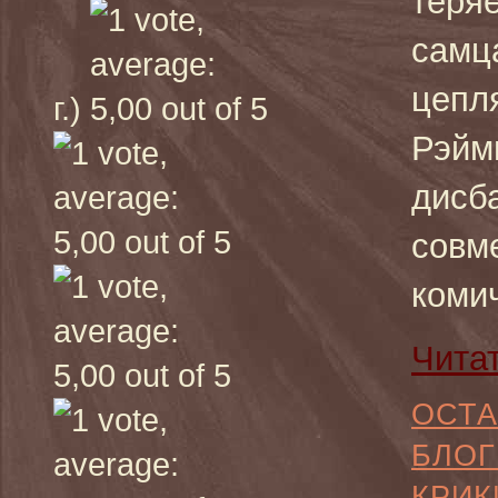
теряе
самца
цепля
г.)
Рэйм
дисб
совм
коми
Чита
ОСТА
БЛОГ
КРИК