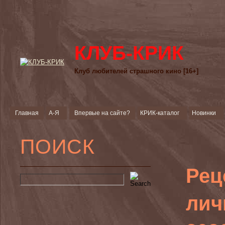
КЛУБ-КРИК
Клуб любителей страшного кино [16+]
Главная
А-Я
Впервые на сайте?
КРИК-каталог
Новинки
ПОИСК
Рец
лич