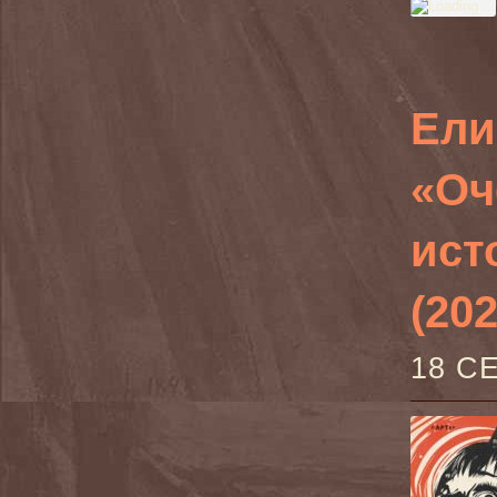
Ели
«Оч
ист
(202
18 С