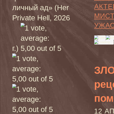
АКТЕ
личный ад» (Her
МИС
Private Hell, 2026
УЖА
г.)
ЗЛ
рец
пом
12 А