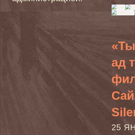
«Ты
ад 
фил
Сай
Sile
25 Я