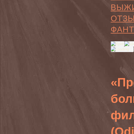
ВЫЖ
ОТЗ
ФАНТ
«Пр
бол
фил
(Odi