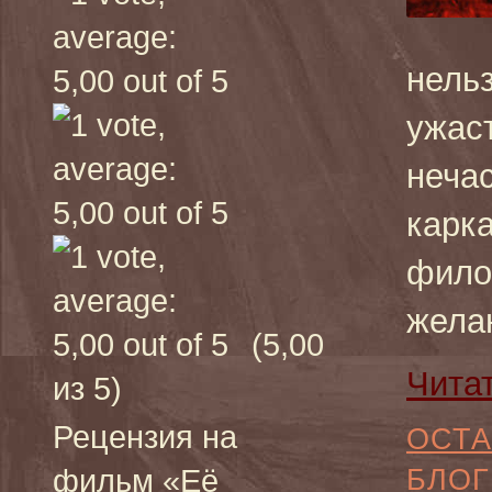
нельз
ужаст
неча
карк
фило
жела
(5,00
Чита
из 5)
Рецензия на
ОСТА
фильм «Её
БЛОГ