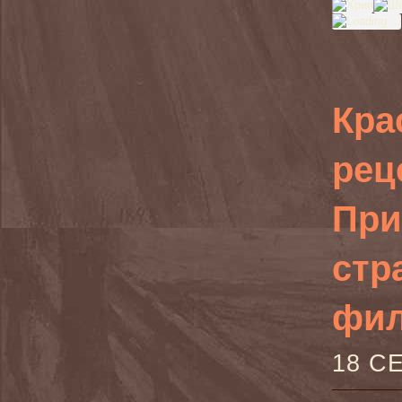
Кра
рец
При
стр
фил
18 С