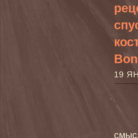
рец
спу
кост
Bone
19 Я
смысл