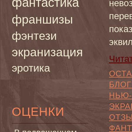
фантастика
нево
пере
франшизы
пока
фэнтези
экви
экранизация
Чита
эротика
ОСТА
БЛОГ
НЬЮ-
ЭКРА
ОЦЕНКИ
ОТЗ
ФАНТ