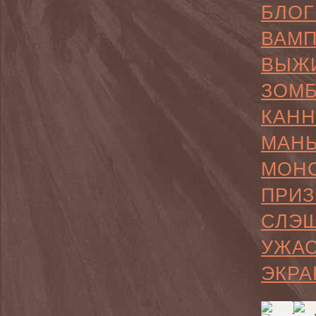
БЛОГ
ВАМ
ВЫЖ
ЗОМ
КАН
МАН
МОН
ПРИЗ
СЛЭ
УЖА
ЭКРА