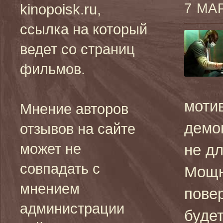
7 МА
kinopoisk.ru,
ссылка на который
ведет со страниц
фильмов.
мотив
Мнение авторов
демо
отзывов на сайте
может не
не дл
совпадать с
Мощно
мнением
повер
администрации
будет