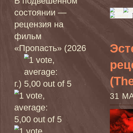
В подвешенном
состоянии —
рецензия на
фильм
Эст
«Пропасть» (2026
рец
(The
г.)
31 М