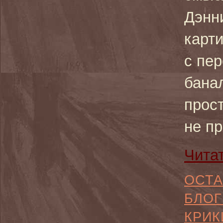
Дэнни
карти
с пе
бана
прост
не пр
Чита
ОСТА
БЛОГ
КРИК