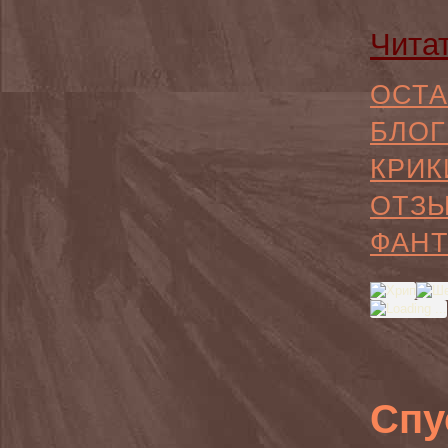
Чита
ОСТА
БЛОГ
КРИК
ОТЗ
ФАНТ
Спу