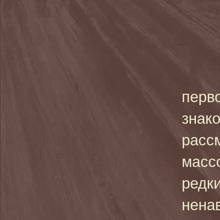
перв
знак
расс
массо
редки
нена