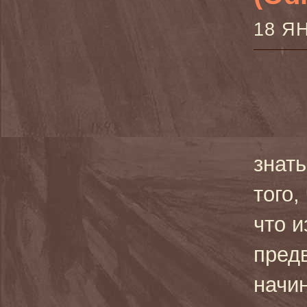
18 Я
знат
того,
что 
пред
начин