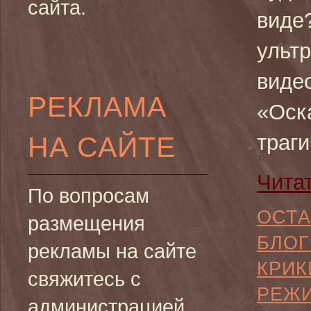
сайта.
виде?
ульт
виде
РЕКЛАМА
«Оск
НА САЙТЕ
траги
Чита
По вопросам
ОСТА
размещения
БЛОГ
рекламы на сайте
КРИК
свяжитесь с
РЕЖ
администрацией.