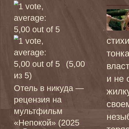
стих
тонк
(5,00
влас
из 5)
и не
Отель в никуда —
жилку
рецензия на
свое
мультфильм
незы
«Непокой» (2025