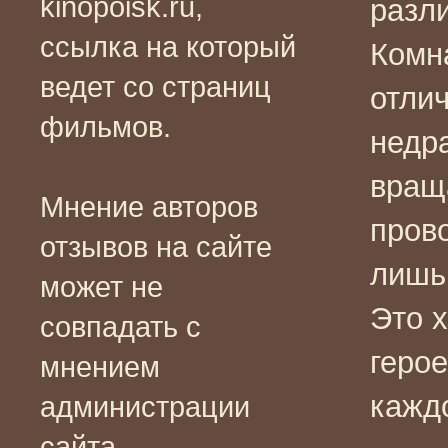
kinopoisk.ru,
разл
ссылка на который
Комн
ведет со страниц
отлич
фильмов.
недр
вращ
Мнение авторов
прово
отзывов на сайте
лишь 
может не
Это х
совпадать с
геро
мнением
кажд
администрации
сайта.