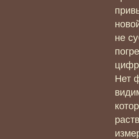
прив
ново
не су
погр
цифр
Нет 
види
кото
раст
изме