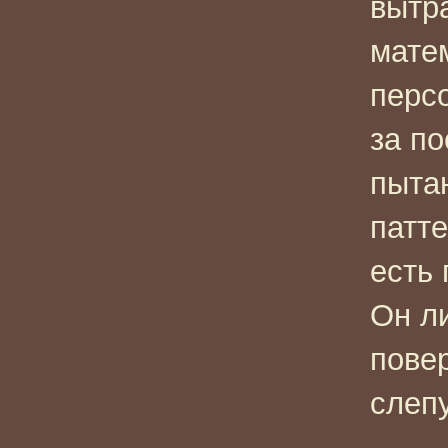
вытр
матем
персо
за п
пытаю
патте
есть 
Он л
повер
слеп