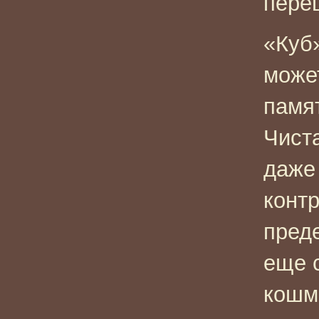
пере
«Куб
может
памят
Чиста
даже
конт
пред
еще 
кошм