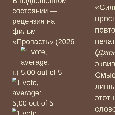
В подвешенном
«Сия
состоянии —
прос
рецензия на
повт
фильм
печа
«Пропасть» (2026
(
Джек
экви
г.)
Смыс
лишь
этот
слов