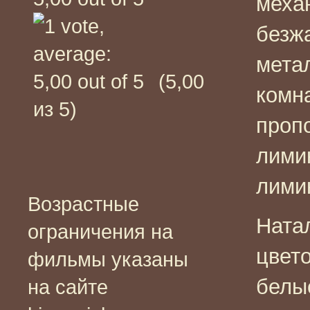
меха
безж
мета
(5,00
комн
из 5)
проп
лими
лими
Возрастные
Ната
ограничения на
цвето
фильмы указаны
белы
на сайте