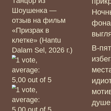
Танцор из
прикр
Шоушенка —
Ночн
отзыв на фильм
фона
«Призрак в
выгля
клетке» (Hantu
В-пя
Dalam Sel, 2026 г.)
избег
мест
идио
моти
душе