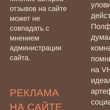
улов
отзывов на сайте
дейс
может не
Полф
совпадать с
думал
мнением
комна
администрации
сайта.
помни
на VH
идеа
РЕКЛАМА
артеф
социа
НА САЙТЕ