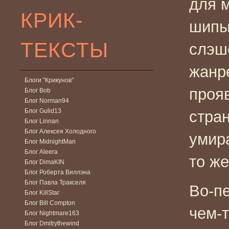
для 
КРИК-
шипы
ТЕКСТЫ
слэше
жанре
Блоги "Крикунов"
прояв
Блог Bob
Блог Norman94
Блог Gulid13
стран
Блог Linnan
Блог Алексея Холодного
умир
Блог MidnightMan
Блог Aleera
то же
Блог DimaKIN
Блог Роберта Виллэна
Блог Павла Тракселя
Во-п
Блог KillStar
Блог Bill Compton
чем-
Блог Nightmare163
Блог Dmitrythewind