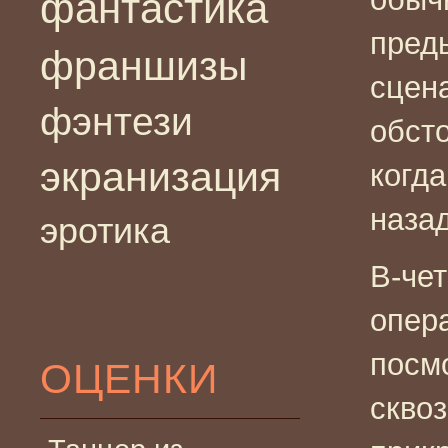
фантастика
пред
франшизы
сцена
фэнтези
обст
экранизация
когд
назад
эротика
В-че
опер
посм
ОЦЕНКИ
сквоз