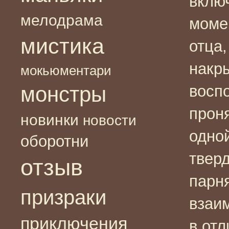
вклю
мелодрама
моме
мистика
отца,
накр
мокьюментари
монстры
восп
проня
новинки
новости
одной
оборотни
тверд
отзыв
парн
призраки
взаи
приключения
в отл