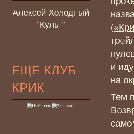
прок
Алексей Холодный
назв
"Культ"
(
«Кри
трей
нуле
и иду
ЕЩЕ КЛУБ-
на ок
КРИК
Тем 
Возв
самом