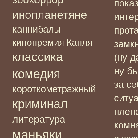
пока
инопланетяне
инте
каннибалы
прота
кинопремия Капля
замк
классика
(ну д
ну бы
комедия
за се
короткометражный
ситуа
криминал
плен
литература
комн
маньяки