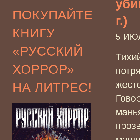
уби
ПОКУПАЙТЕ
г.)
КНИГУ
5 ИЮ
«РУССКИЙ
Тихи
ХОРРОР»
потр
жесто
НА ЛИТРЕС!
Говор
мань
прозв
маше