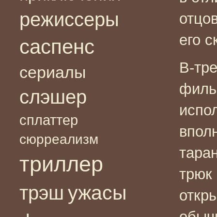
режиссеры
отцов
его с
саспенс
В-тре
сериалы
филь
слэшер
испо
сплаттер
впол
сюрреализм
тара
триллер
трюк
ужасы
трэш
откр
обычн