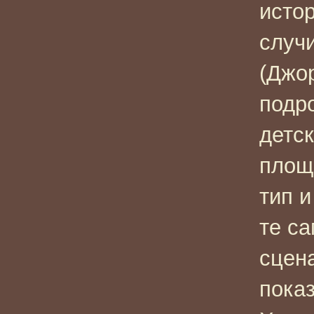
исто
случ
(Джо
подр
детс
площ
тип 
те с
сцена
показ