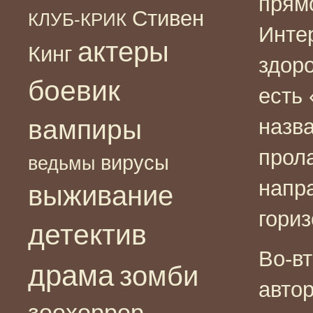
прям
Стивен
КЛУБ-КРИК
Интер
актеры
Кинг
здоро
боевик
есть
вампиры
назва
прол
вирусы
ведьмы
напр
выживание
гориз
детектив
Во-в
драма
зомби
авто
зоохоррор