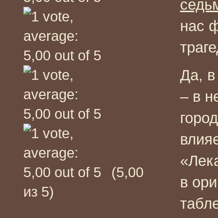
седь
нас 
траге
Да, 
– в н
город
влияе
«Лека
(5,00
в ори
из 5)
табле