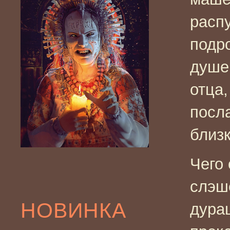
расп
подр
душе
отца,
посла
близк
Чего 
слэш
НОВИНКА
дура