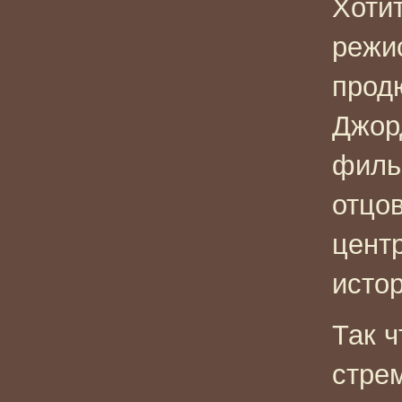
Хотит
режи
продю
Джор
филь
отцов
цент
истор
Так 
стре