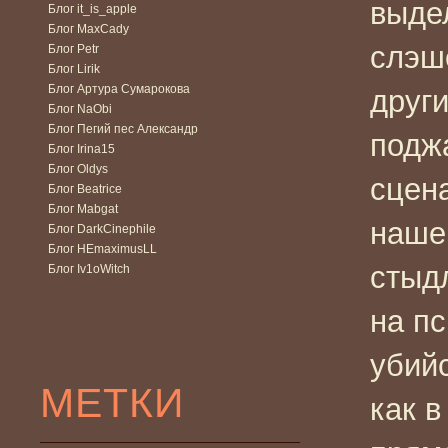
выде
Блог it_is_apple
Блог MaxCady
слэш
Блог Petr
Блог Lirik
Блог Артура Сумарокова
други
Блог NaObi
Блог Пегий пес Александр
подж
Блог Irina15
Блог Oldys
сцен
Блог Beatrice
Блог Mabgat
наше 
Блог DarkCinephile
Блог HEmaximusLL
стыд
Блог Iv1oWitch
на пс
убийс
МЕТКИ
как в