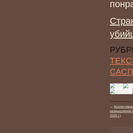
понр
Стра
убий
РУБР
ТЕКС
САС
←
Коллективны
размышления п
2026 г.)