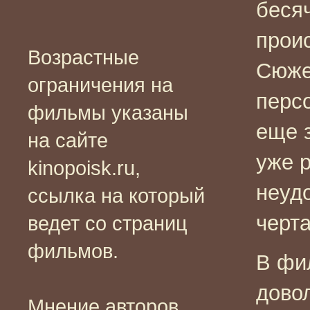
бесяч
прои
Возрастные
Сюже
ограничения на
перс
фильмы указаны
еще з
на сайте
уже р
kinopoisk.ru,
неудо
ссылка на который
черта
ведет со страниц
фильмов.
В фи
дово
Мнение авторов