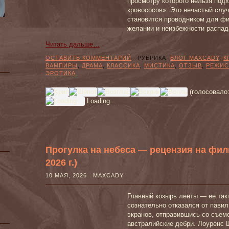
просмотру которого нельзя подх
кровососов». Это нечастый случ
становится проводником для ф
желании и неизбежности распад
Читать дальше…
ОСТАВИТЬ КОММЕНТАРИЙ
РУБРИКА:
БЛОГ MAXCADY
,
К
ВАМПИРЫ
,
ДРАМА
,
КЛАССИКА
,
МИСТИКА
,
ОТЗЫВ
,
РЕЖИС
ЭРОТИКА
(голосовало
Loading ...
Прогулка на небеса — рецензия на фил
2026 г.)
10 МАЯ, 2026 MAXCADY
Главный козырь ленты — ее так
сознательно отказался от пави
экранов, отправившись со съем
австралийские дебри. Лоуренс 