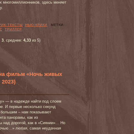
х многомиллионников, здесь меняет
у.
РИК-ТЕКСТЫ
,
НЬЮ-КРИКИ
МЕТКИ:
С
,
ТРИЛЛЕР
:
3
, среднее:
4,33
из 5)
 на фильм «Ночь живых
 2023)
ту» — в надежде найти под слоем
ое. И первые несколько секунд
 большим – нам показывают
нта панорамы, как из
ы над дорогой, как в «Сиянии»… Но
Ночью…» любая, самая неудачная