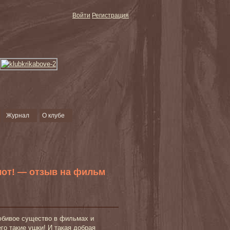
Войти
Регистрация
Журнал
О клубе
емот! — отзыв на фильм
юбивое существо в фильмах и
го такие ушки! И такая добрая