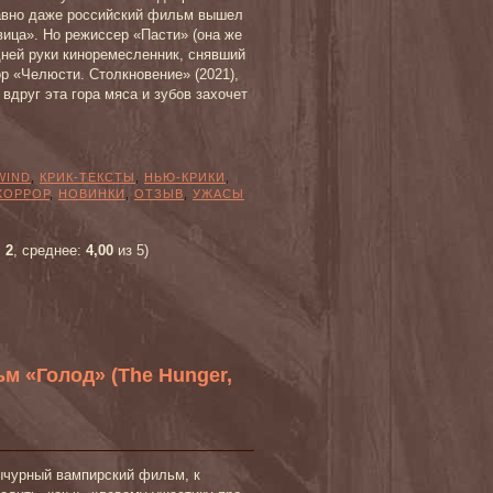
давно даже российский фильм вышел
вица». Но режиссер «Пасти» (она же
ней руки киноремесленник, снявший
р «Челюсти. Столкновение» (2021),
вдруг эта гора мяса и зубов захочет
WIND
,
КРИК-ТЕКСТЫ
,
НЬЮ-КРИКИ
,
ХОРРОР
,
НОВИНКИ
,
ОТЗЫВ
,
УЖАСЫ
:
2
, среднее:
4,00
из 5)
м «Голод» (The Hunger,
ычурный вампирский фильм, к