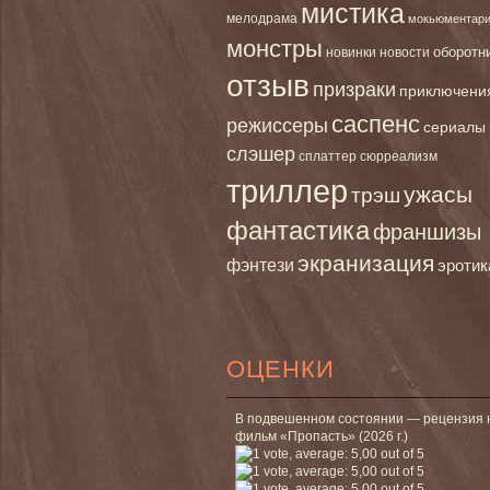
мистика
мелодрама
мокьюментар
монстры
новинки
оборотн
новости
отзыв
призраки
приключени
саспенс
режиссеры
сериалы
слэшер
сплаттер
сюрреализм
триллер
ужасы
трэш
фантастика
франшизы
экранизация
фэнтези
эротик
ОЦЕНКИ
В подвешенном состоянии — рецензия 
фильм «Пропасть» (2026 г.)