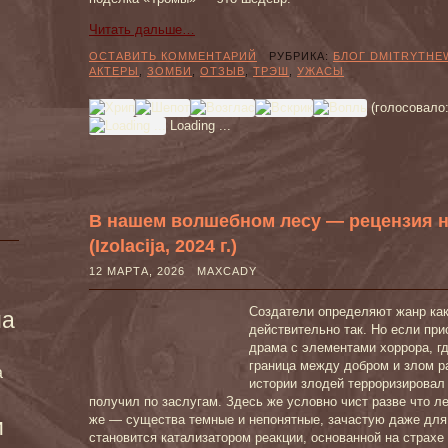
Читать дальше…
ОСТАВИТЬ КОММЕНТАРИЙ
РУБРИКА:
БЛОГ DMITRYTHE
АКТЕРЫ
,
ЗОМБИ
,
ОТЗЫВ
,
ТРЭШ
,
УЖАСЫ
(голосовало
Loading ...
В нашем волшебном лесу — рецензия 
(Izolacija, 2024 г.)
12 МАРТА, 2026 MAXCADY
Создатели определяют жанр как
ма
действительно так. Но если при
драма с элементами хоррора, гд
граница между добром и злом р
а
истории злодей терроризировал
получил по заслугам. Здесь же условно чист разве что 
же — существа темные и непонятные, зачастую даже для
и
становится катализатором реакции, основанной на страхе