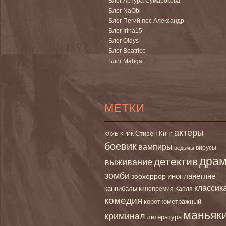
Блог Артура Сумарокова
Блог NaObi
Блог Пегий пес Александр
Блог Irina15
Блог Oldys
Блог Beatrice
Блог Mabgat
МЕТКИ
актеры
Стивен Кинг
КЛУБ-КРИК
боевик
вампиры
вирусы
ведьмы
дра
детектив
выживание
зомби
инопланетяне
зоохоррор
классик
каннибалы
кинопремия Капля
комедия
короткометражный
маньяк
криминал
литература