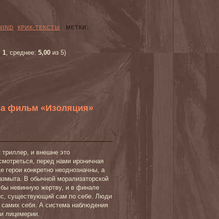
WIND
,
КРИК-ТЕКСТЫ
МЕТКИ:
:
1
, среднее:
5,00
из 5)
на фильм «Изоляция»
 триллер, и внешне это
смотреться, перед нами ироничная
е герои конкретно неоднозначны, а
азмыта. В обычной морализаторской
 бы невинную жертву, и в финале
лес, существующий сам по себе. Люди
 самих себя. А система наблюдения
 и лицемерии.