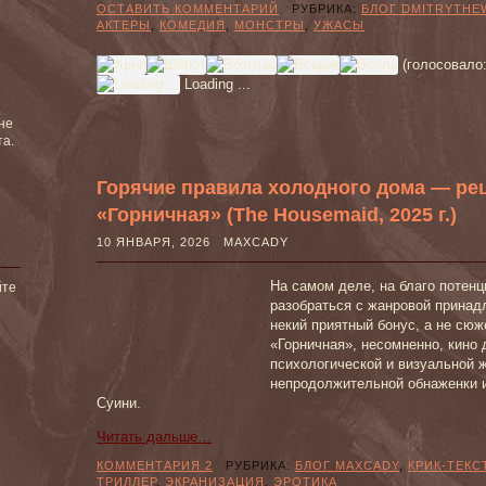
ОСТАВИТЬ КОММЕНТАРИЙ
РУБРИКА:
БЛОГ DMITRYTHE
АКТЕРЫ
,
КОМЕДИЯ
,
МОНСТРЫ
,
УЖАСЫ
(голосовало
Loading ...
не
та.
Горячие правила холодного дома — ре
«Горничная» (The Housemaid, 2025 г.)
10 ЯНВАРЯ, 2026 MAXCADY
На самом деле, на благо потенц
йте
разобраться с жанровой принад
некий приятный бонус, а не с
«Горничная», несомненно, кино 
психологической и визуальной ж
непродолжительной обнаженки 
Суини.
Читать дальше…
КОММЕНТАРИЯ 2
РУБРИКА:
БЛОГ MAXCADY
,
КРИК-ТЕКС
ТРИЛЛЕР
,
ЭКРАНИЗАЦИЯ
,
ЭРОТИКА