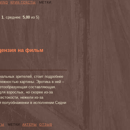
WIND
,
КРИК-ТЕКСТЫ
МЕТКИ:
:
1
, среднее:
5,00
из 5)
цензия на фильм
иальных зрителей, стоит подробнее
лежностью картины. Эротика в ней –
южетообразующая составляющая.
для взрослых, но скорее из-за
естокости, нежели из-за
и полуобнаженки в исполнении Сидни
ТЫ
МЕТКИ:
АКТЕРЫ
,
ОТЗЫВ
,