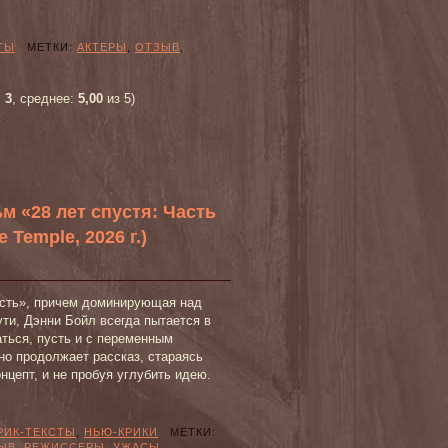
ТЫ
МЕТКИ:
АКТЕРЫ
,
ОТЗЫВ
,
:
3
, среднее:
5,00
из 5)
м «28 лет спустя: Часть
e Temple, 2026 г.)
есть», причем доминирующая над
ути, Дэнни Бойл всегда пытается в
аться, пусть и с переменным
но продолжает рассказ, стараясь
нцепт, и не пробуя углубить идею.
РИК-ТЕКСТЫ
,
НЬЮ-КРИКИ
МЕТКИ:
ЫВ
,
РЕЖИССЕРЫ
,
УЖАСЫ
,