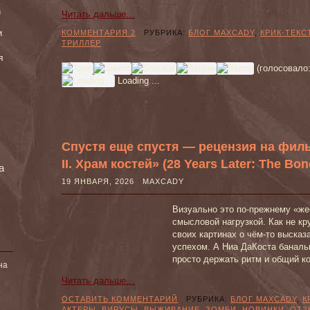
и
Читать дальше…
и
КОММЕНТАРИЯ 2
РУБРИКА:
БЛОГ MAXCADY
,
КРИК-ТЕКС
ТРИЛЛЕР
я
(голосовало
Loading ...
Спустя еще спустя — рецензия на филь
II. Храм костей» (28 Years Later: The Bon
а
19 ЯНВАРЯ, 2026 MAXCADY
Визуально это по-прежнему «ж
смысловой нагрузкой. Как не кр
своих картинах о чём-то высказ
успехом. А Ниа ДаКоста баналь
просто держать ритм и общий ко
на
Читать дальше…
ОСТАВИТЬ КОММЕНТАРИЙ
РУБРИКА:
БЛОГ MAXCADY
,
К
АКТЕРЫ
,
ВИРУСЫ
,
ВЫЖИВАНИЕ
,
ЗОМБИ
,
НОВИНКИ
,
ОТЗ