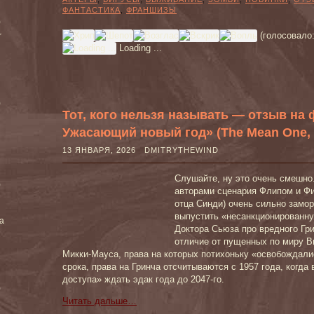
ФАНТАСТИКА
,
ФРАНШИЗЫ
)
(голосовало
r
Loading ...
)
Тот, кого нельзя называть — отзыв на 
Ужасающий новый год» (The Mean One, 2
13 ЯНВАРЯ, 2026 DMITRYTHEWIND
Слушайте, ну это очень смешно
)
авторами сценария Флипом и Фи
отца Синди) очень сильно замор
выпустить «несанкционированн
ea
Доктора Сьюза про вредного Гри
отличие от пущенных по миру В
Микки-Мауса, права на которых потихоньку «освобождали
срока, права на Гринча отсчитываются с 1957 года, когда 
доступа» ждать эдак года до 2047-го.
)
Читать дальше…