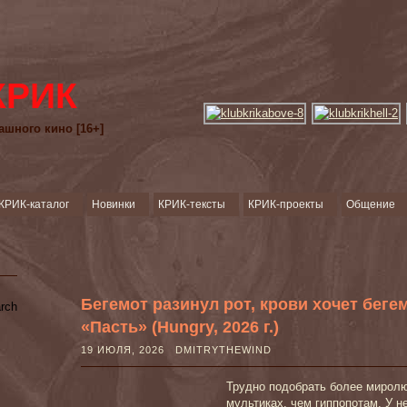
КРИК
ашного кино [16+]
КРИК-каталог
Новинки
КРИК-тексты
КРИК-проекты
Общение
Бегемот разинул рот, крови хочет бег
«Пасть» (Hungry, 2026 г.)
19 ИЮЛЯ, 2026 DMITRYTHEWIND
Трудно подобрать более мирол
мультиках, чем гиппопотам. У не