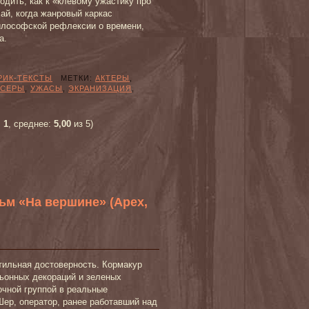
одить, как к «клевому ужастику про
ай, когда жанровый каркас
илософской рефлексии о времени,
а.
РИК-ТЕКСТЫ
МЕТКИ:
АКТЕРЫ
,
СЕРЫ
,
УЖАСЫ
,
ЭКРАНИЗАЦИЯ
,
:
1
, среднее:
5,00
из 5)
ьм «На вершине» (Apex,
тильная достоверность. Кормакур
льонных декораций и зеленых
очной группой в реальные
Шер, оператор, ранее работавший над