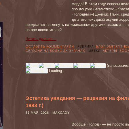
»
морда! В этом году совсем не
про добрую бегемотиху: «Краса
«Голодный») Джеймс Нанн, сред
до этого нехудший акулий хорро
предлагает взглянуть на «милашек» другими глазами — а 
на вас поохотиться?
Читать дальше…
ОСТАВИТЬ КОММЕНТАРИЙ
РУБРИКА:
БЛОГ DMITRYTHE
СЕГОДНЯ НА БОЛЬШИХ ЭКРАНАХ
МЕТКИ:
АКТЕРЫ
,
ЗОО
(голосовало
Loading ...
Эстетика увядания — рецензия на филь
1983 г.)
31 МАЯ, 2026 MAXCADY
Вообще «Голод» — не просто в