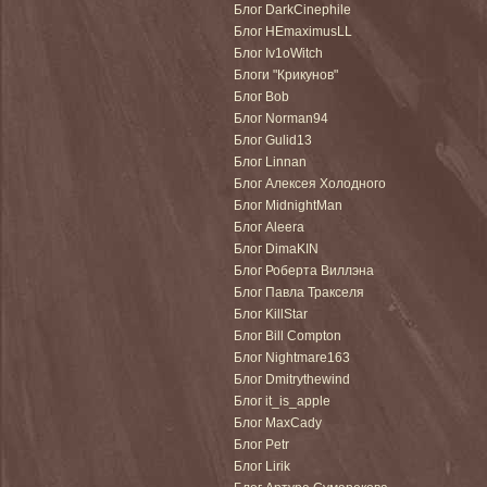
Блог DarkCinephile
Блог HEmaximusLL
Блог Iv1oWitch
Блоги "Крикунов"
Блог Bob
Блог Norman94
Блог Gulid13
Блог Linnan
Блог Алексея Холодного
Блог MidnightMan
Блог Aleera
Блог DimaKIN
Блог Роберта Виллэна
Блог Павла Тракселя
Блог KillStar
Блог Bill Compton
Блог Nightmare163
Блог Dmitrythewind
Блог it_is_apple
Блог MaxCady
Блог Petr
Блог Lirik