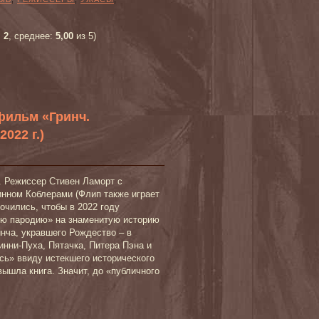
:
2
, среднее:
5,00
из 5)
фильм «Гринч.
022 г.)
. Режиссер Стивен Ламорт с
нном Коблерами (Флип также играет
очились, чтобы в 2022 году
ую пародию» на знаменитую историю
нча, укравшего Рождество – в
инни-Пуха, Пятачка, Питера Пэна и
сь» ввиду истекшего исторического
вышла книга. Значит, до «публичного