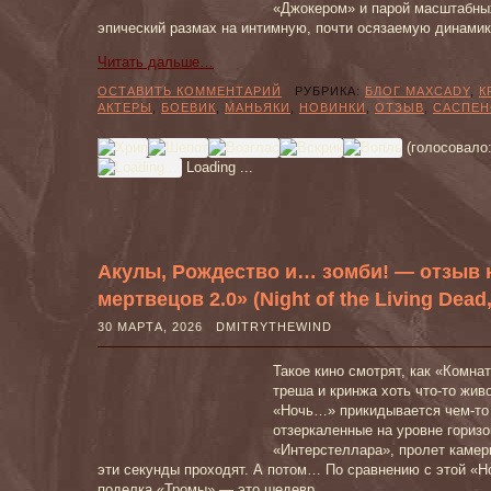
«Джокером» и парой масштабны
эпический размах на интимную, почти осязаемую динамик
Читать дальше…
ОСТАВИТЬ КОММЕНТАРИЙ
РУБРИКА:
БЛОГ MAXCADY
,
К
АКТЕРЫ
,
БОЕВИК
,
МАНЬЯКИ
,
НОВИНКИ
,
ОТЗЫВ
,
САСПЕН
(голосовало
Loading ...
Акулы, Рождество и… зомби! — отзыв
мертвецов 2.0» (Night of the Living Dead,
30 МАРТА, 2026 DMITRYTHEWIND
Такое кино смотрят, как «Комна
треша и кринжа хоть что-то жив
«Ночь…» прикидывается чем-то
отзеркаленные на уровне горизо
«Интерстеллара», пролет камер
эти секунды проходят. А потом… По сравнению с этой «
поделка «Тромы» — это шедевр.