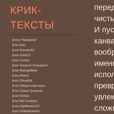
пере
КРИК-
чист
ТЕКСТЫ
И пу
канв
Блоги "Крикунов"
Блог Bob
вооб
Блог Norman94
Блог Gulid13
Блог Linnan
имен
Блог Алексея Холодного
Блог MidnightMan
испо
Блог Aleera
Блог DimaKIN
прев
Блог Роберта Виллэна
Блог Павла Тракселя
увлек
Блог KillStar
Блог Bill Compton
слож
Блог Nightmare163
Блог Dmitrythewind