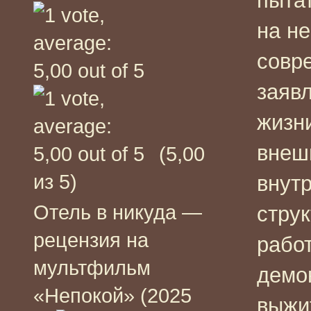
пыта
на не
совр
заявл
жизн
внеш
(5,00
из 5)
внут
Отель в никуда —
стру
рецензия на
рабо
мультфильм
демон
«Непокой» (2025
выжит