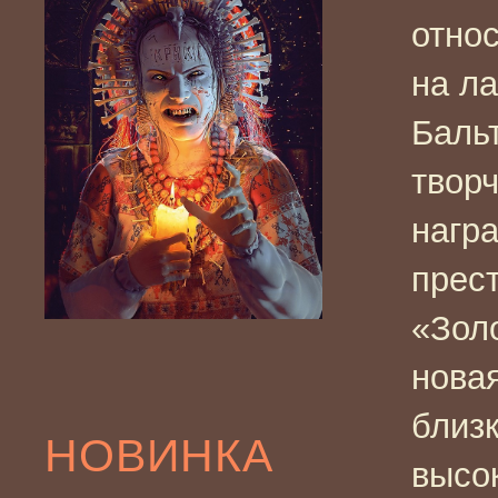
отно
на ла
Бальт
твор
нагр
прес
«Зол
новая
близк
НОВИНКА
высо