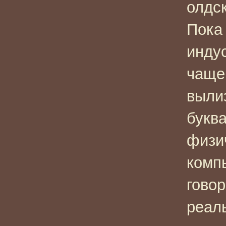
олдск
Пока
инду
чаще
выли
букв
физи
комп
гово
реал