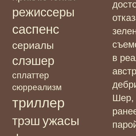
дост
режиссеры
отка
саспенс
зеле
съем
сериалы
в ре
слэшер
авст
сплаттер
дебр
сюрреализм
Шер,
триллер
ране
ужасы
трэш
паро