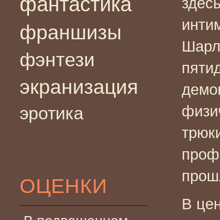
фантастика
здес
инти
франшизы
Шарл
фэнтези
пяти
экранизация
демо
физи
эротика
трюк
проф
прош
ОЦЕНКИ
В це