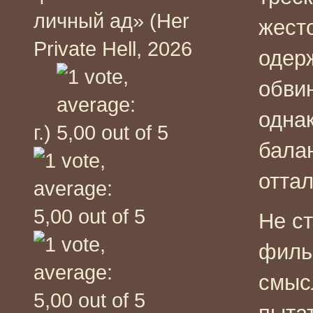
личный ад» (Her
жест
Private Hell, 2026
одер
обви
одна
г.)
бала
отта
Не ст
филь
смыс