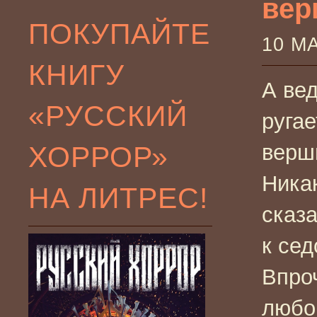
вер
ПОКУПАЙТЕ
10 М
КНИГУ
А вед
«РУССКИЙ
ругае
ХОРРОР»
верш
Никак
НА ЛИТРЕС!
сказа
к сед
Впроч
любо