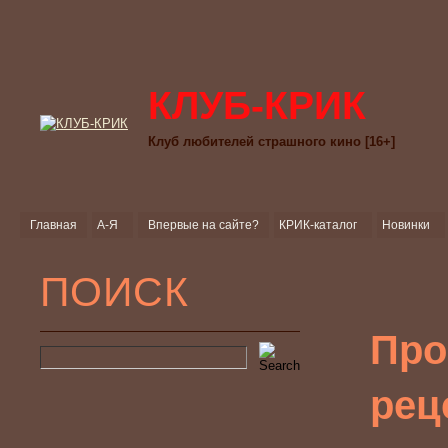
КЛУБ-КРИК
Клуб любителей страшного кино [16+]
Главная
А-Я
Впервые на сайте?
КРИК-каталог
Новинки
ПОИСК
Про
рец