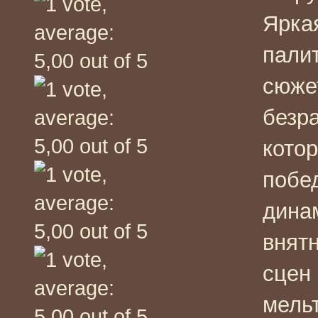
Яркая
пали
сюжет
безр
котор
побе
дина
внят
сцен 
мель