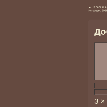
←
На вершине 
Исландия, 202
До
3 ×