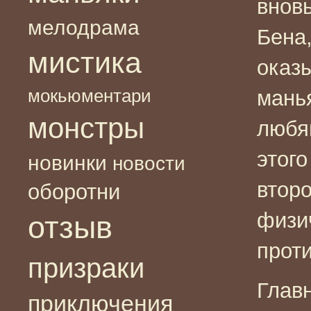
вновь
мелодрама
Бена
мистика
оказ
мокьюментари
мань
монстры
любя
этого
новинки
новости
второ
оборотни
физи
отзыв
прот
призраки
Глав
приключения