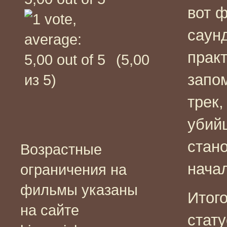
вот 
саун
прак
(5,00
запо
из 5)
трек
убий
стан
Возрастные
нача
ограничения на
фильмы указаны
Итог
на сайте
стату