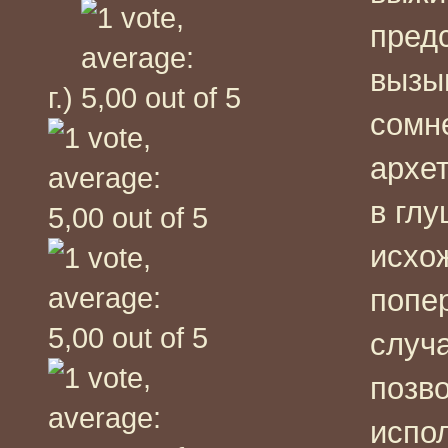
пред
вызы
г.)
сомн
архе
в гл
исхо
попе
случа
позво
испол