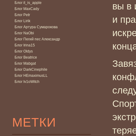
Блог it_is_apple
вы в 
Блог MaxCady
Блог Petr
и пра
Блог Lirik
Блог Артура Сумарокова
искр
Блог NaObi
Блог Пегий пес Александр
конца
Блог Irina15
Блог Oldys
Блог Beatrice
Завяз
Блог Mabgat
Блог DarkCinephile
конф
Блог HEmaximusLL
Блог Iv1oWitch
след
Спор
экст
МЕТКИ
теряе