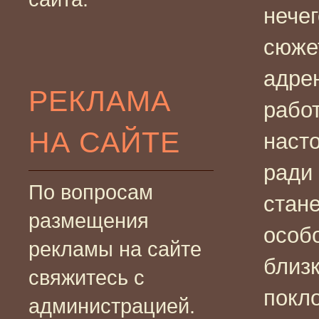
нечег
сюже
адре
РЕКЛАМА
работ
НА САЙТЕ
наст
ради
По вопросам
стан
размещения
особ
рекламы на сайте
близ
свяжитесь с
покл
администрацией.