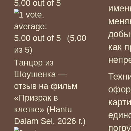
имен
меняю
добы
(5,00
как 
из 5)
непр
Танцор из
Шоушенка —
Техн
отзыв на фильм
офор
«Призрак в
карт
клетке» (Hantu
един
Dalam Sel, 2026 г.)
погр