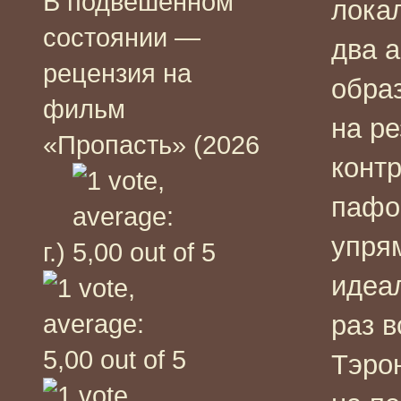
В подвешенном
лока
состоянии —
два а
рецензия на
обра
фильм
на р
«Пропасть» (2026
контр
пафо
упря
г.)
идеа
раз в
Тэро