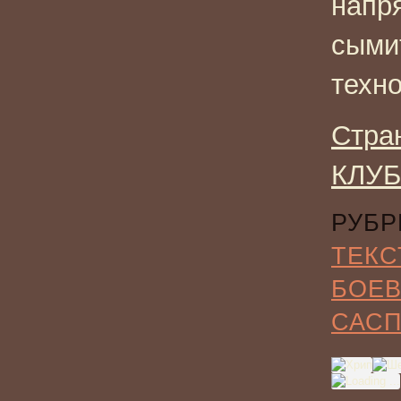
напр
сыми
техно
Стра
КЛУБ
РУБР
ТЕКС
БОЕВ
САС