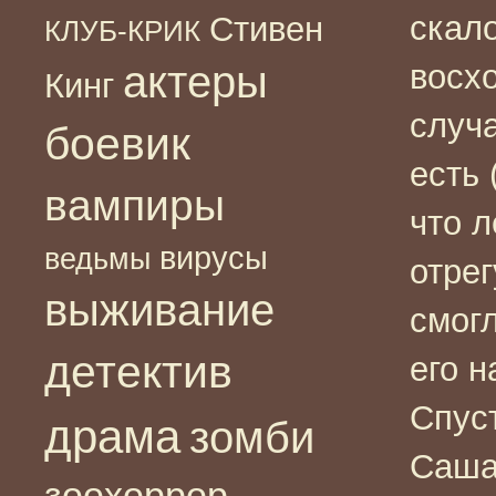
скало
Стивен
КЛУБ-КРИК
актеры
восх
Кинг
случа
боевик
есть
вампиры
что л
вирусы
ведьмы
отре
выживание
смог
детектив
его н
Спус
драма
зомби
Саша
зоохоррор