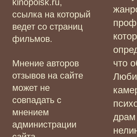
kinopoisk.ru,
жанро
ссылка на который
проф
ведет со страниц
кото
фильмов.
опре
что 
Мнение авторов
отзывов на сайте
Люби
может не
каме
совпадать с
псих
мнением
драм
администрации
нели
сайта.