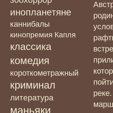
Авст
инопланетяне
роди
каннибалы
услов
кинопремия Капля
рафт
классика
встр
комедия
прил
кото
короткометражный
пойти
криминал
реке
литература
марш
маньяки