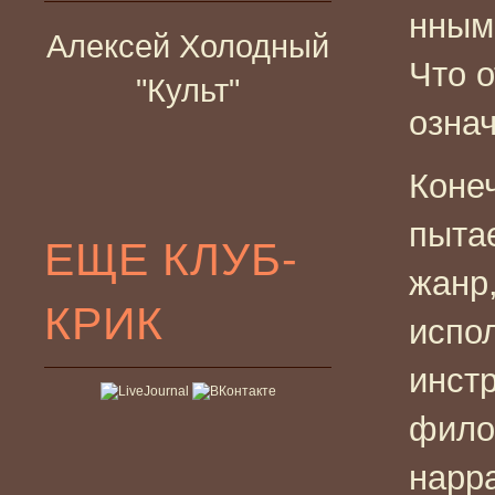
нным
Алексей Холодный
Что 
"Культ"
означ
Коне
пыта
ЕЩЕ КЛУБ-
жанр,
КРИК
испо
инстр
фило
нарр