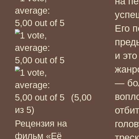
на п
успе
Его 
пред
и эт
жанр
— бо
вопл
(5,00
из 5)
отбит
Рецензия на
голов
фильм «Её
трес