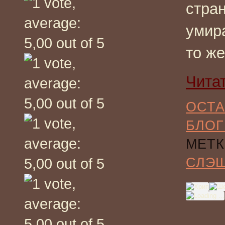
стран
умир
то же
Чита
ОСТА
БЛОГ
МЕТК
СЛЭ