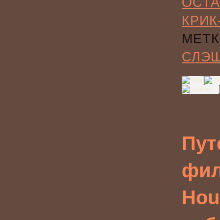
ОСТА
КРИК
МЕТК
СЛЭ
Пут
фил
Hou