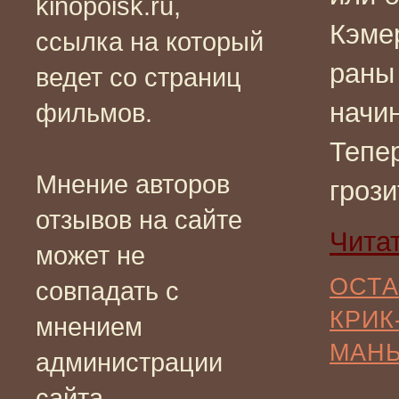
kinopoisk.ru,
Кэме
ссылка на который
раны
ведет со страниц
начи
фильмов.
Тепе
Мнение авторов
грози
отзывов на сайте
Чита
может не
ОСТА
совпадать с
КРИК
мнением
МАН
администрации
сайта.