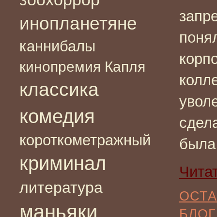
запр
инопланетяне
поня
каннибалы
корп
кинопремия Капля
колле
классика
увол
комедия
сдела
короткометражный
была
криминал
Чита
литература
ОСТА
маньяки
БЛОГ