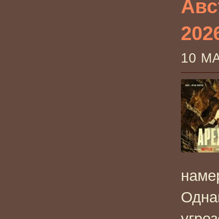
Авс
202
10 М
наме
Одна
угро