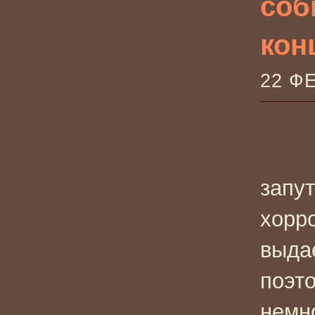
соб
кон
22 Ф
запу
хорр
выда
поэт
немн