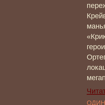
пере
Крей
манья
«Кри
геро
Орте
лока
мегап
Чита
ОДИН