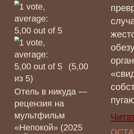
прев
случ
жесто
обез
орган
(5,00
«сви
из 5)
собс
Отель в никуда —
пуга
рецензия на
мультфильм
Чита
«Непокой» (2025
ОСТА