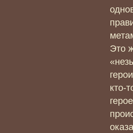
одно
прави
метам
Это ж
«нез
герои
кто-т
герое
прои
оказ