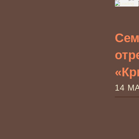
Сем
отр
«Кри
14 М