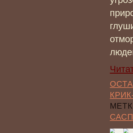
приро
глуш
отмор
люде
Чита
ОСТА
КРИК
МЕТК
САС