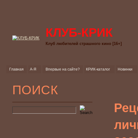
КЛУБ-КРИК
Клуб любителей страшного кино [16+]
Главная
А-Я
Впервые на сайте?
КРИК-каталог
Новинки
ПОИСК
Рец
лич