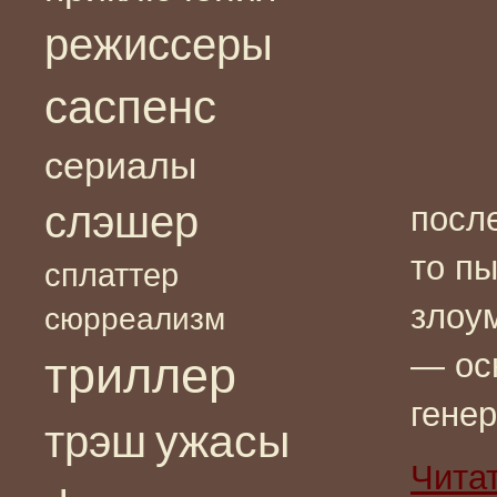
режиссеры
саспенс
сериалы
слэшер
после
то пы
сплаттер
злоу
сюрреализм
— ос
триллер
гене
ужасы
трэш
Чита