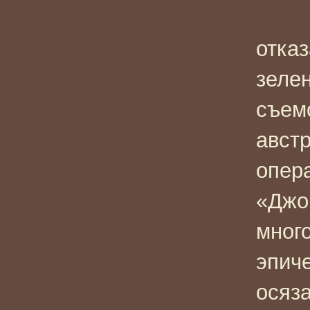
отка
зеле
съем
авст
опер
«Джо
мног
эпич
осяз