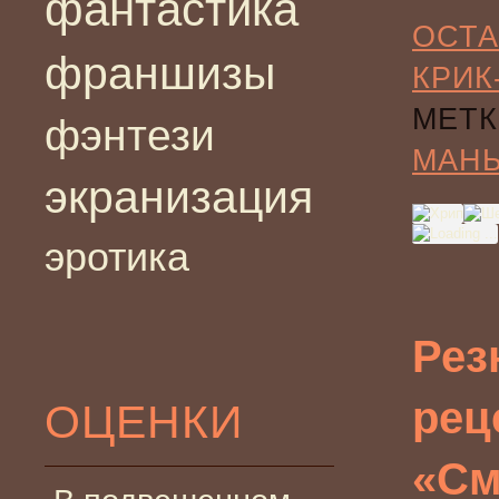
фантастика
ОСТА
франшизы
КРИК
МЕТК
фэнтези
МАН
экранизация
эротика
Рез
рец
ОЦЕНКИ
«См