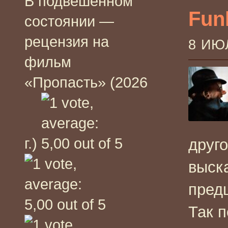
В подвешенном
Funh
состоянии —
рецензия на
8 ИЮ
фильм
«Пропасть» (2026
г.)
друг
выск
пред
Так 