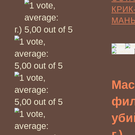
КРИК
МАН
г.)
Мас
фил
уби
г.)