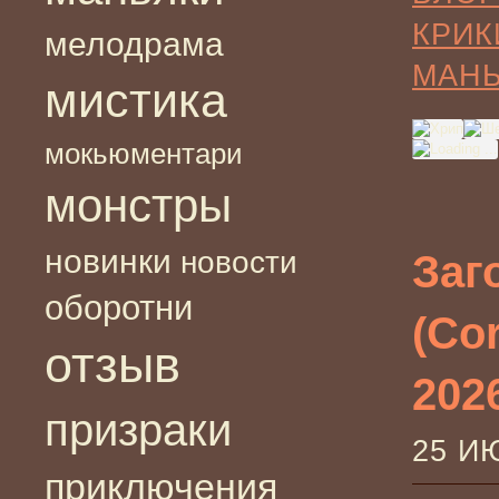
КРИК
мелодрама
МАН
мистика
мокьюментари
монстры
новинки
новости
Заг
оборотни
(Co
отзыв
202
призраки
25 И
приключения