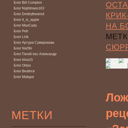
Блог Bill Compton
ОСТА
Блог Nightmare163
КРИК
Блог Dmitrythewind
Блог it_is_apple
НА Б
Блог MaxCady
Блог Petr
МЕТК
Блог Lirik
Блог Артура Сумарокова
СЮР
Блог NaObi
Блог Пегий пес Александр
Блог Irina15
Блог Oldys
Блог Beatrice
Блог Mabgat
Лож
рец
МЕТКИ