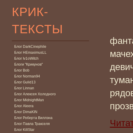
КРИК-
ТЕКСТЫ
фант
Блог DarkCinephile
маче
Блог HEmaximusLL
Блог Iv1oWitch
девич
Блоги "Крикунов"
Блог Bob
Блог Norman94
тума
Блог Gulid13
Блог Linnan
рядо
Блог Алексея Холодного
Блог MidnightMan
проз
Блог Aleera
Блог DimaKIN
Блог Роберта Виллэна
Чита
Блог Павла Тракселя
Блог KillStar