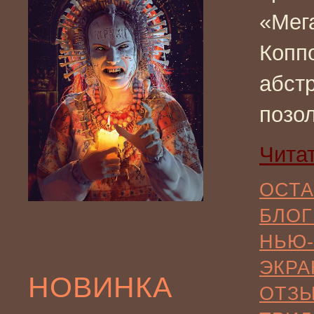
«Мег
Копп
абст
позол
Чита
ОСТА
БЛОГ
НЬЮ-
ЭКРА
НОВИНКА
ОТЗ