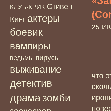
«За
Стивен
КЛУБ-КРИК
(Cor
актеры
Кинг
25 И
боевик
вампиры
вирусы
ведьмы
выживание
что э
детектив
скол
драма
зомби
ирони
повес
зоохоррор