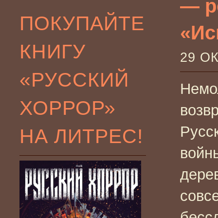
— р
ПОКУПАЙТЕ
«Ис
КНИГУ
29 О
«РУССКИЙ
Немо
ХОРРОР»
возв
Русс
НА ЛИТРЕС!
войн
дере
совс
бесс