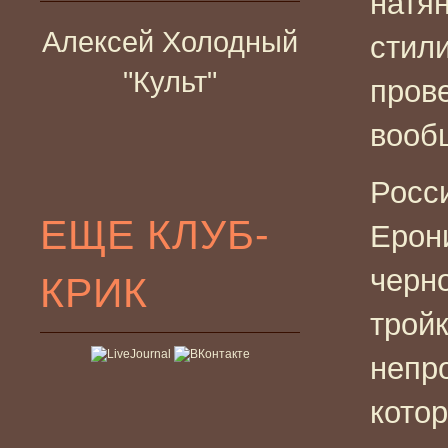
натян
Алексей Холодный
стил
"Культ"
пров
вообщ
Росс
ЕЩЕ КЛУБ-
Ерон
черн
КРИК
трой
непр
кото