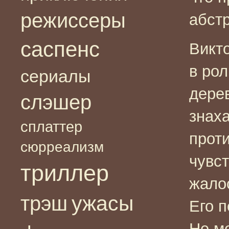
режиссеры
абст
саспенс
Викт
в рол
сериалы
дере
слэшер
знах
сплаттер
прот
сюрреализм
чувст
триллер
жало
ужасы
трэш
Его 
Не м