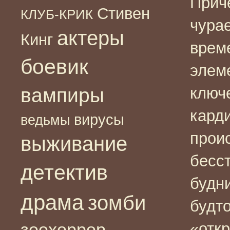
Прич
Стивен
КЛУБ-КРИК
чура
актеры
Кинг
врем
боевик
элем
вампиры
ключ
кард
вирусы
ведьмы
прои
выживание
бесс
детектив
будн
драма
зомби
будт
зоохоррор
«отк