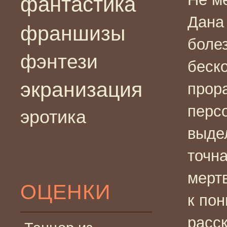
фантастика
Дана
франшизы
болез
фэнтези
беск
экранизация
прор
перс
эротика
выде
точн
мерт
ОЦЕНКИ
к
пон
расс