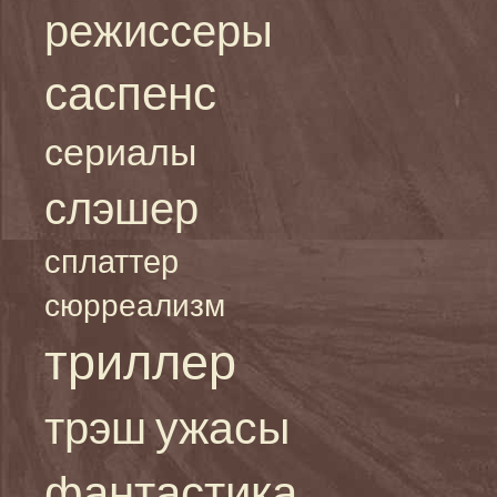
режиссеры
саспенс
сериалы
слэшер
сплаттер
сюрреализм
триллер
ужасы
трэш
фантастика