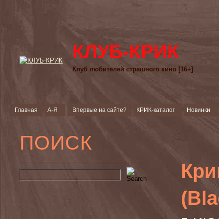
КЛУБ-КРИК
Клуб любителей страшного кино [16+]
Главная
А-Я
Впервые на сайте?
КРИК-каталог
Новинки
ПОИСК
Кри
(Bl