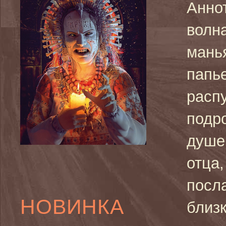
Аннот
волна
мань
папь
расп
подр
душе
отца,
посла
НОВИНКА
близк