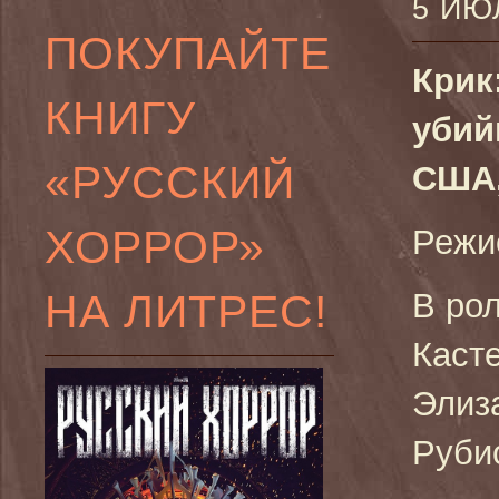
5 ИЮ
ПОКУПАЙТЕ
Крик
КНИГУ
убий
«РУССКИЙ
США,
ХОРРОР»
Режи
НА ЛИТРЕС!
В рол
Касте
Элиз
Руби