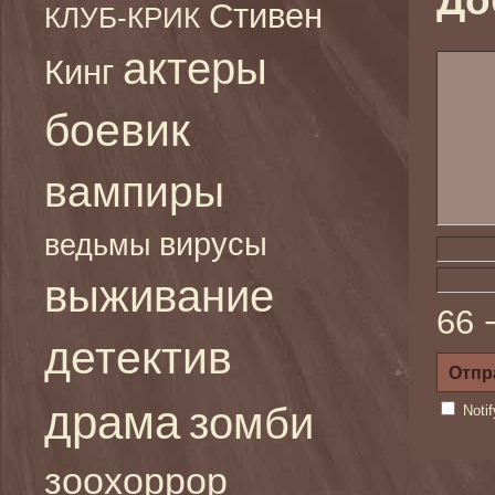
До
Стивен
КЛУБ-КРИК
актеры
Кинг
боевик
вампиры
вирусы
ведьмы
выживание
66 
детектив
драма
зомби
Noti
зоохоррор