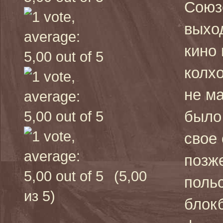
Союз
выхо
кино 
колх
не м
было
свое 
позж
(5,00
поль
из 5)
блок