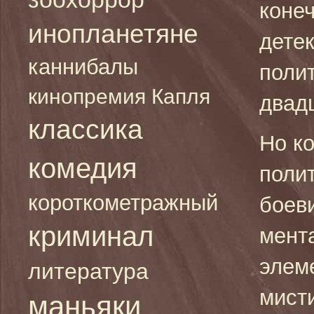
коне
инопланетяне
дете
каннибалы
поли
кинопремия Капля
двадц
классика
Но к
комедия
поли
короткометражный
боеви
криминал
мента
элем
литература
мист
маньяки