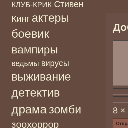
Стивен
КЛУБ-КРИК
актеры
Кинг
До
боевик
вампиры
вирусы
ведьмы
выживание
детектив
драма
зомби
8 ×
зоохоррор