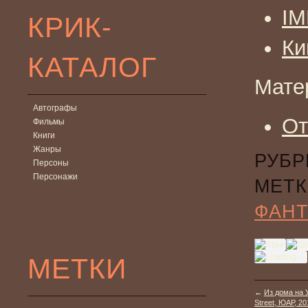
I
КРИК-
Ки
КАТАЛОГ
Мате
Автографы
От
Фильмы
Книги
Жанры
РУБР
Персоны
Персонажи
МЕТК
ФАНТ
МЕТКИ
←
Из дома на 
Street, ЮАР, 20