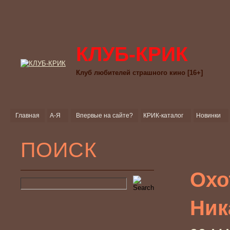
КЛУБ-КРИК
Клуб любителей страшного кино [16+]
Главная
А-Я
Впервые на сайте?
КРИК-каталог
Новинки
ПОИСК
Охо
Ник