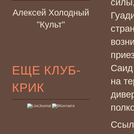
силы
Алексей Холодный
Гуад
"Культ"
стра
возн
прие
Саид
ЕЩЕ КЛУБ-
на т
КРИК
дивер
полк
Ссыл