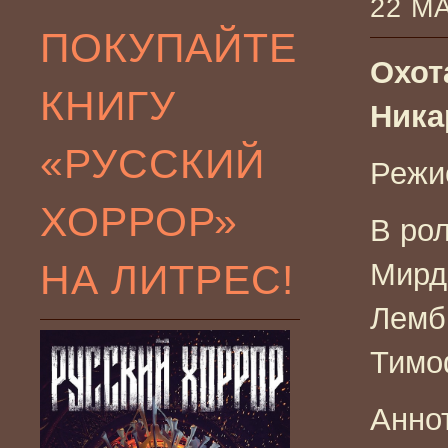
22 М
ПОКУПАЙТЕ
Охот
КНИГУ
Ника
«РУССКИЙ
Режи
ХОРРОР»
В ро
НА ЛИТРЕС!
Мирд
Лемб
Тимо
Анно