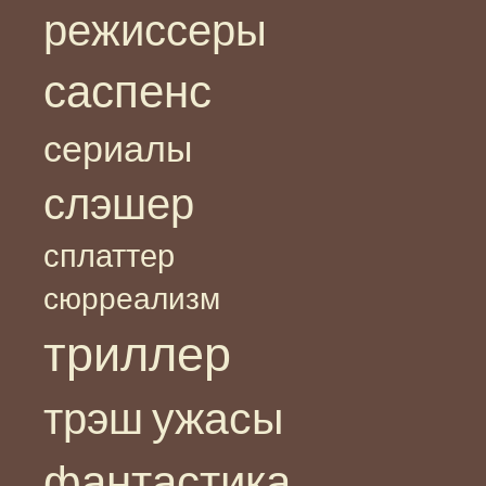
режиссеры
саспенс
сериалы
слэшер
сплаттер
сюрреализм
триллер
ужасы
трэш
фантастика