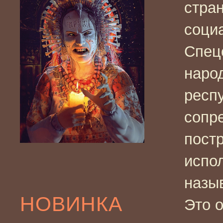
стран
социа
Спец
наро
респу
сопр
пост
испо
назы
НОВИНКА
Это 