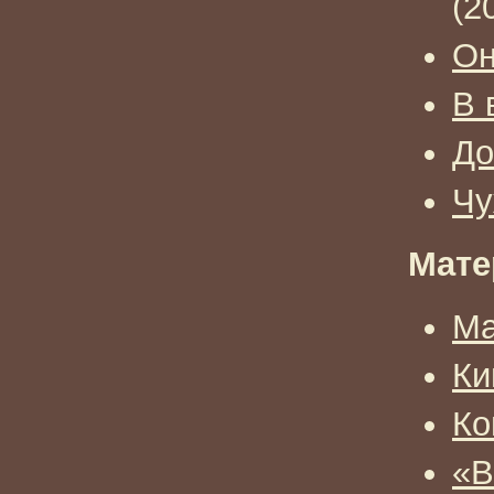
(2
Он
В 
До
Чу
Мате
Ма
Ки
Ко
«В