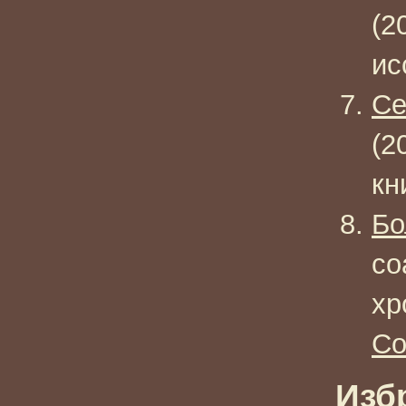
(2
ис
Се
(2
кн
Бо
со
хр
Со
Изб