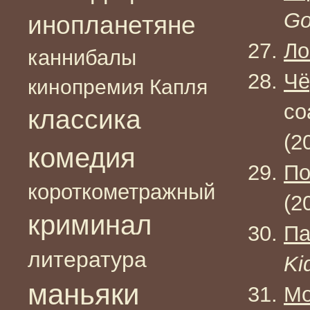
Go
инопланетяне
Ло
каннибалы
Чё
кинопремия Капля
со
классика
(2
комедия
По
короткометражный
(2
криминал
Па
литература
Ki
маньяки
Мо