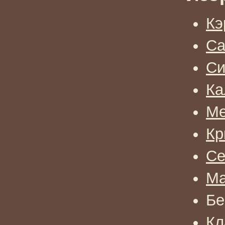
Кэ
Са
Си
Ка
Ме
Кр
Се
Ма
Бе
Кл