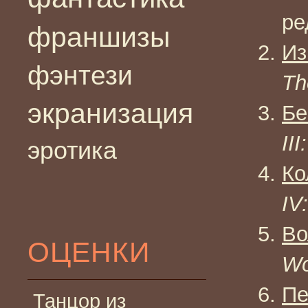
ре
франшизы
Из
фэнтези
Th
экранизация
Бе
II
эротика
Ко
IV
Во
ОЦЕНКИ
Wo
Пе
Танцор из