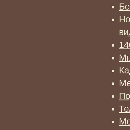
Бе
Но
ви
14
Мг
Ка
Ме
По
Те
Мо