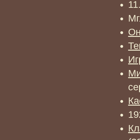
11
Мг
О
Те
Иг
Ми
се
Ка
19
Кл