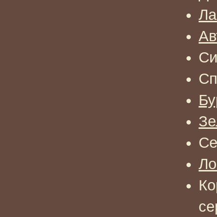
Ла
Ав
Си
Сп
Бу
Зе
Се
Ло
Ко
се