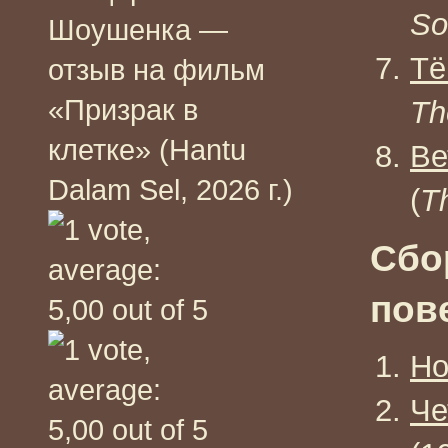
So
Шоушенка —
Тё
отзыв на фильм
«Призрак в
Th
клетке» (Hantu
Ве
Dalam Sel, 2026 г.)
(
T
Сбо
пов
Но
Че