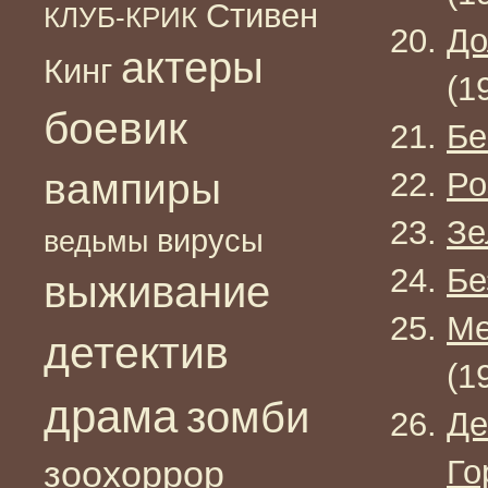
Стивен
КЛУБ-КРИК
До
актеры
Кинг
(1
боевик
Бе
вампиры
Ро
Зе
вирусы
ведьмы
Бе
выживание
Ме
детектив
(1
драма
зомби
Де
зоохоррор
Го