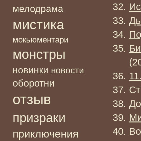
Ис
мелодрама
Дь
мистика
По
мокьюментари
Би
монстры
(2
новинки
новости
11
оборотни
Ст
отзыв
До
призраки
Ми
Во
приключения