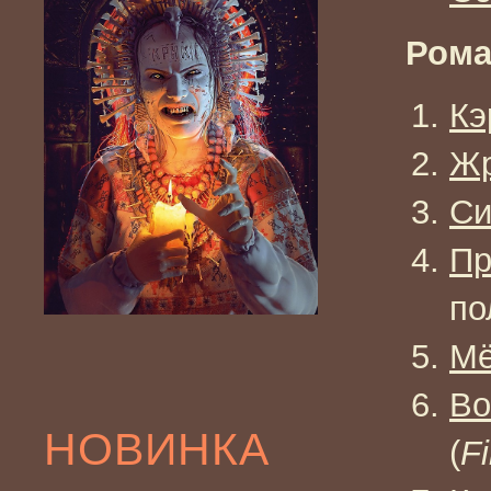
Ром
Кэ
Ж
Си
Пр
по
Мё
Во
НОВИНКА
(
Fi