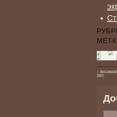
эк
Ст
РУБР
МЕТК
←
Восставший и
1987)
До