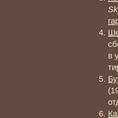
Sk
га
Ше
сб
в 
ти
Бу
(1
от
Ка