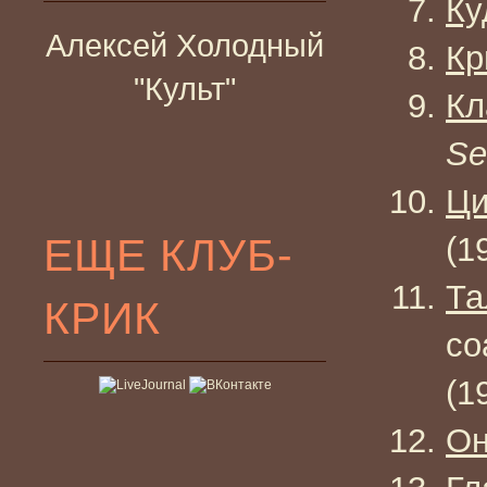
Ку
Алексей Холодный
Кр
"Культ"
Кл
Se
Ци
ЕЩЕ КЛУБ-
(1
Та
КРИК
со
(1
О