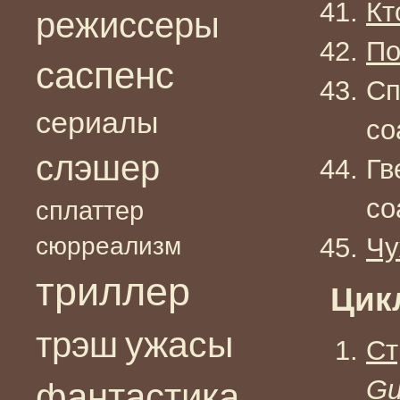
Кт
режиссеры
По
саспенс
Сп
сериалы
со
слэшер
Гв
со
сплаттер
сюрреализм
Ч
триллер
Цик
ужасы
трэш
Ст
Gu
фантастика