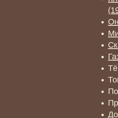
(1
О
Ми
Ск
Га
Тё
То
По
Пр
До