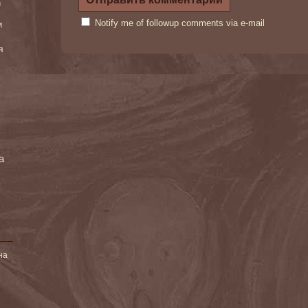
и
Notify me of followup comments via e-mail
и
я
а
на