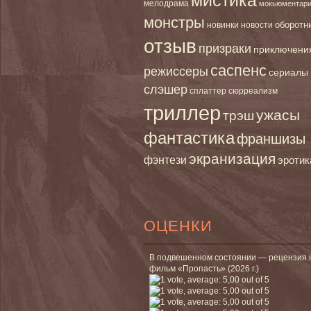
мелодрама
мокьюментар
монстры
новинки
оборотн
новости
отзыв
призраки
приключени
саспенс
режиссеры
сериалы
слэшер
сплаттер
сюрреализм
триллер
ужасы
трэш
фантастика
франшизы
экранизация
фэнтези
эротик
ОЦЕНКИ
В подвешенном состоянии — рецензия 
фильм «Пропасть» (2026 г.)