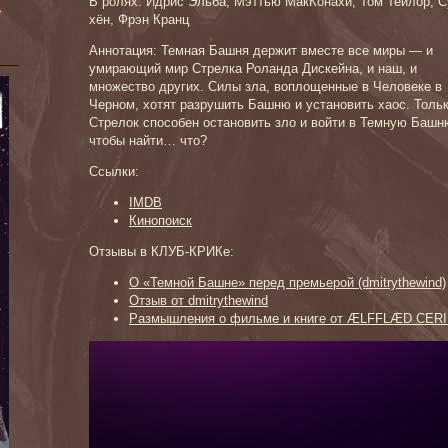
В ролях: Идрис Эльба, Мэттью МакКонахи, Том Тейлор, С
»
хён, Фрэн Кранц
Аннотация: Темная Башня держит вместе все миры — и
умирающий мир Стрелка Роланда Дискейна, и наш, и
множество других. Силы зла, воплощенные в Человеке в
Черном, хотят разрушить Башню и установить хаос. Толь
Стрелок способен остановить зло и войти в Темную Баш
чтобы найти… что?
Ссылки:
IMDB
Кинопоиск
Отзывы в КЛУБ-КРИКе:
О «Темной Башне» перед премьерой (dmitrythewind)
Отзыв от dmitrythewind
Размышления о фильме и книге от ÆLFFLÆD CE