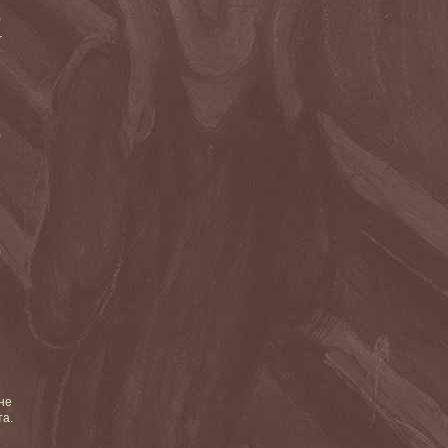
)
r
)
)
не
та.