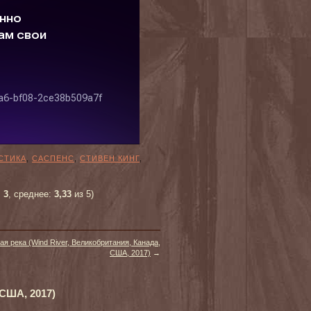
СТИКА
,
САСПЕНС
,
СТИВЕН КИНГ
,
:
3
, среднее:
3,33
из 5)
ая река (Wind River, Великобритания, Канада,
США, 2017)
→
 США, 2017)