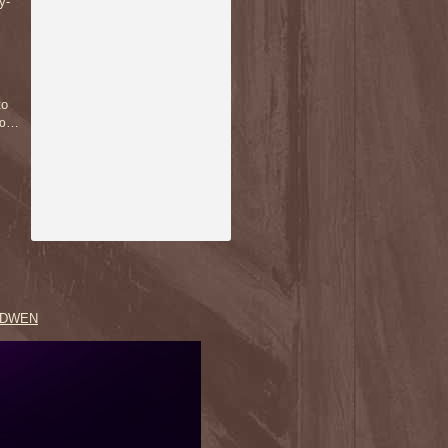
у-
ко
ню…
RIDWEN