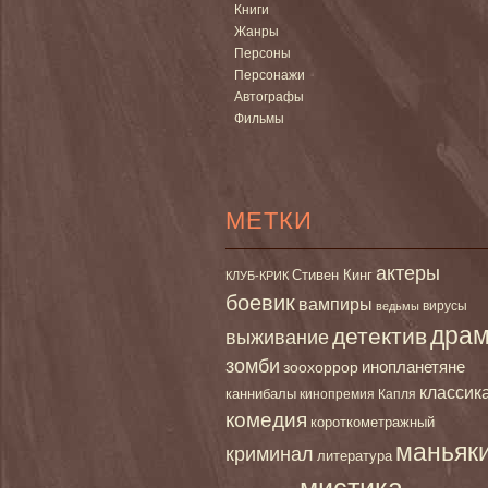
Книги
Жанры
Персоны
Персонажи
Автографы
Фильмы
МЕТКИ
актеры
Стивен Кинг
КЛУБ-КРИК
боевик
вампиры
вирусы
ведьмы
дра
детектив
выживание
зомби
инопланетяне
зоохоррор
классик
каннибалы
кинопремия Капля
комедия
короткометражный
маньяк
криминал
литература
мистика