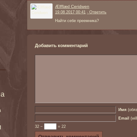
Ælfflæd Ceridwen
19.08.2017 00:41
· Ответить
Найти себе преемника?
Добавить комментарий
ма
а
Имя
(обяз
Email
(wil
и
32 −
= 22