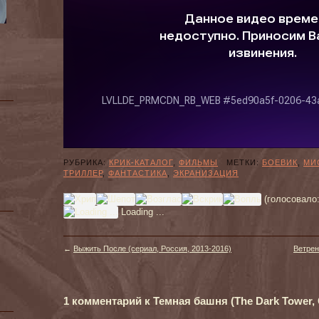
РУБРИКА:
КРИК-КАТАЛОГ
,
ФИЛЬМЫ
МЕТКИ:
БОЕВИК
,
МИ
ТРИЛЛЕР
,
ФАНТАСТИКА
,
ЭКРАНИЗАЦИЯ
(голосовало
Loading ...
←
Выжить После (сериал, Россия, 2013-2016)
Ветрен
1 комментарий к Темная башня (The Dark Tower,