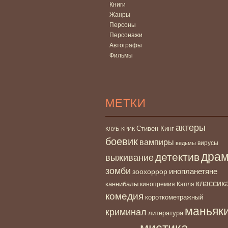
Книги
Жанры
Персоны
Персонажи
Автографы
Фильмы
МЕТКИ
актеры
Стивен Кинг
КЛУБ-КРИК
боевик
вампиры
вирусы
ведьмы
дра
детектив
выживание
зомби
инопланетяне
зоохоррор
классик
каннибалы
кинопремия Капля
комедия
короткометражный
маньяк
криминал
литература
мистика