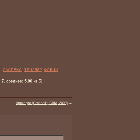
Е
,
САСПЕНС
,
ТРИЛЛЕР
,
ФОБИИ
:
7
, среднее:
5,00
из 5)
Крокодил (Crocodile, США, 2000)
→