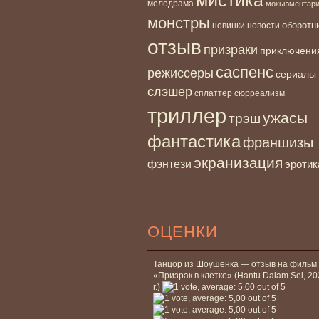
мелодрама
мокьюментар
монстры
новинки
оборотн
новости
отзыв
призраки
приключени
саспенс
режиссеры
сериалы
слэшер
сплаттер
сюрреализм
триллер
ужасы
трэш
фантастика
франшизы
экранизация
фэнтези
эротик
ОЦЕНКИ
Танцор из Шоушенка — отзыв на фильм
«Призрак в клетке» (Hantu Dalam Sel, 2
г.)