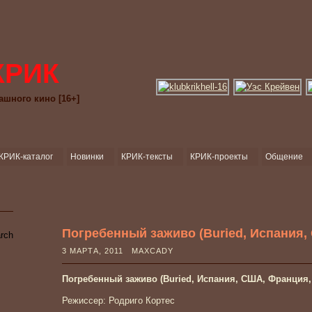
КРИК
ашного кино [16+]
КРИК-каталог
Новинки
КРИК-тексты
КРИК-проекты
Общение
Погребенный заживо (Buried, Испания,
3 МАРТА, 2011 MAXCADY
Погребенный заживо (Buried, Испания, США, Франция, 
Режиссер: Родриго Кортес