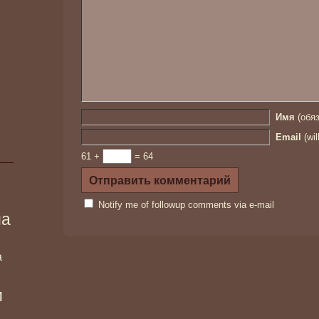
Имя
(обяз
Email
(wil
61 +
= 64
Notify me of followup comments via e-mail
ма
а
и