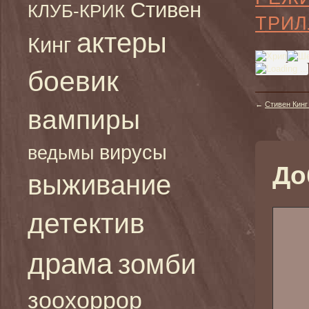
Стивен
КЛУБ-КРИК
ТРИЛ
актеры
Кинг
боевик
←
Стивен Кинг
вампиры
вирусы
ведьмы
До
выживание
детектив
драма
зомби
зоохоррор