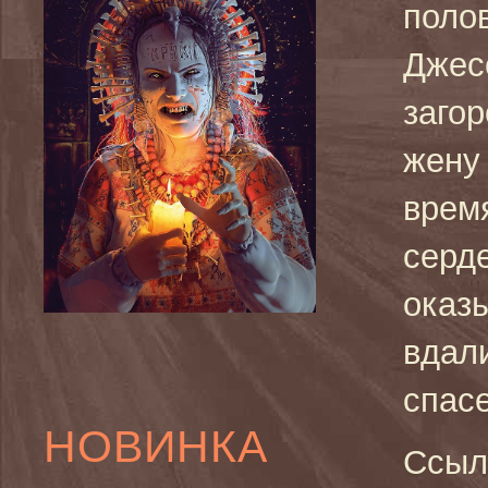
поло
Джес
заго
жену 
врем
серд
оказ
вдал
спас
НОВИНКА
Ссыл