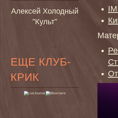
I
Алексей Холодный
Ки
"Культ"
Мате
Ре
ЕЩЕ КЛУБ-
Ст
От
КРИК