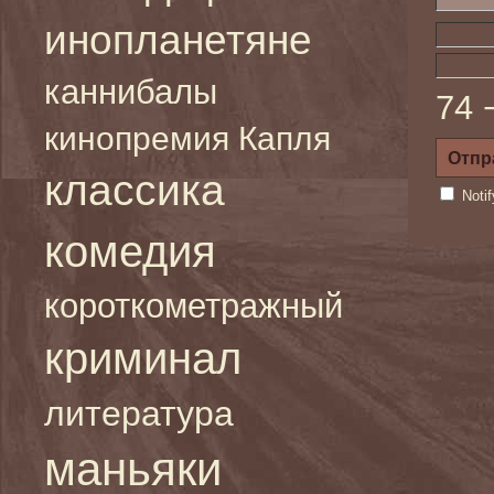
инопланетяне
каннибалы
74 
кинопремия Капля
классика
Noti
комедия
короткометражный
криминал
литература
маньяки