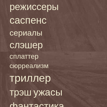
режиссеры
саспенс
сериалы
слэшер
сплаттер
сюрреализм
триллер
ужасы
трэш
фантастика