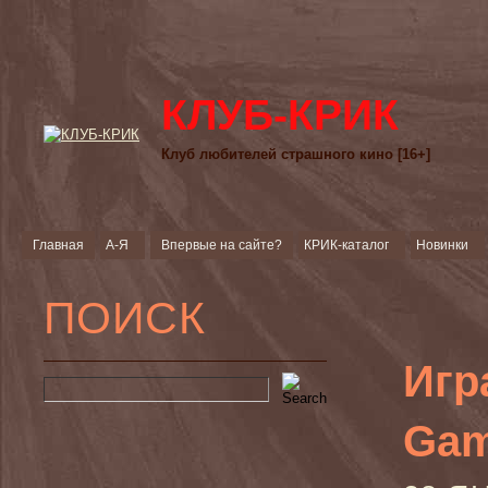
КЛУБ-КРИК
Клуб любителей страшного кино [16+]
Главная
А-Я
Впервые на сайте?
КРИК-каталог
Новинки
ПОИСК
Игр
Gam