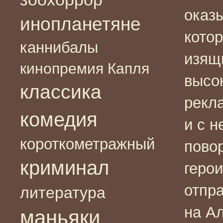
оказ
инопланетяне
кото
каннибалы
изящ
кинопремия Капля
высо
классика
рекл
комедия
и с 
короткометражный
повор
криминал
геро
отпр
литература
на Ал
маньяки