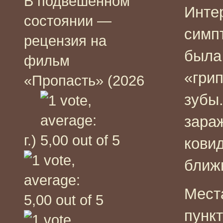
В подвешенном
Инте
состоянии —
симп
рецензия на
была 
фильм
«гри
«Пропасть» (2026
зубы
зара
г.)
ковид
ближ
Мест
пунк