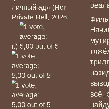
реал
личный ад» (Her
Private Hell, 2026
Филь
Начин
мути
г.)
тяжё
трилл
нази
выво
всё,
найду