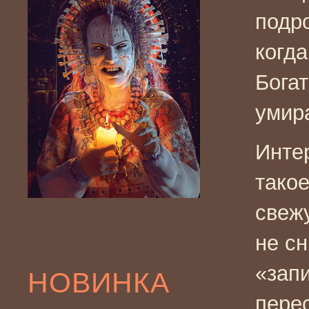
подр
когд
Бога
умир
Инте
такое
свеж
не с
«зап
НОВИНКА
перес