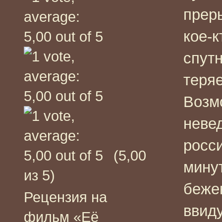
прер
кое-к
спут
теря
Возм
неве
росси
(5,00
минут
из 5)
беже
Рецензия на
ввид
фильм «Её