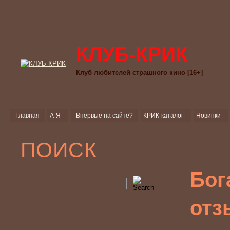
КЛУБ-КРИК
Клуб любителей страшного кино [16+]
Главная
А-Я
Впервые на сайте?
КРИК-каталог
Новинки
ПОИСК
Бог
отз