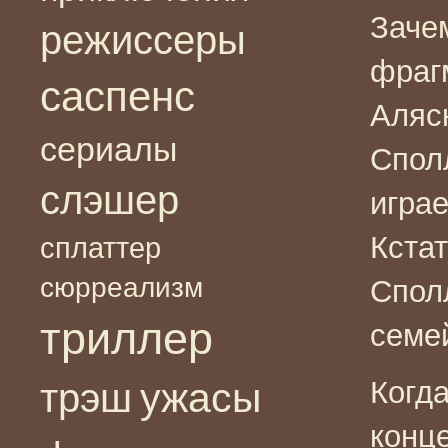
Заче
режиссеры
фраг
саспенс
Аляс
сериалы
Спол
слэшер
играе
Кста
сплаттер
сюрреализм
Спол
триллер
семе
ужасы
Когда
трэш
конц