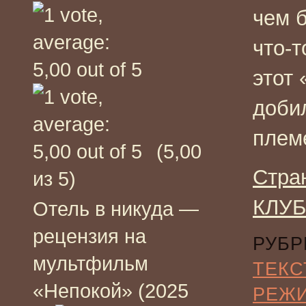
чем 
что-т
этот 
добил
плем
(5,00
Стра
из 5)
КЛУБ
Отель в никуда —
рецензия на
РУБР
мультфильм
ТЕКС
«Непокой» (2025
РЕЖ