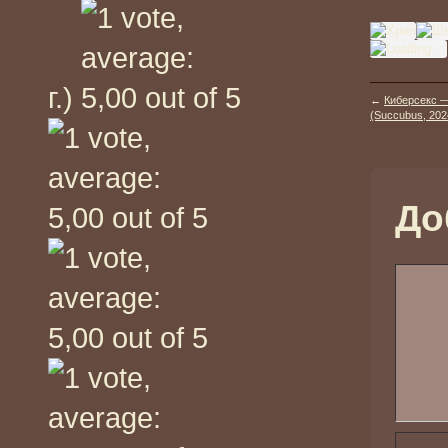
г.)
←
Киберсекс —
(Succubus, 2024
До