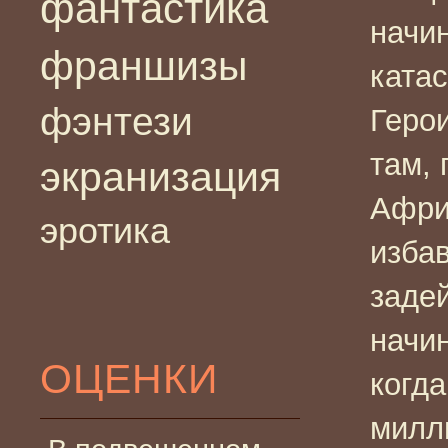
фантастика
начи
франшизы
ката
фэнтези
Геро
там, 
экранизация
Афри
эротика
избав
задей
начин
ОЦЕНКИ
когда
милли