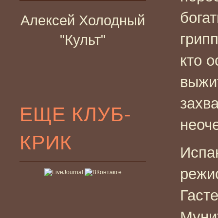
богат
Алексей Холодный
грипп
"Культ"
кто о
выжит
захв
ЕЩЕ КЛУБ-
неоч
КРИК
Испа
режи
Гаст
Мунит