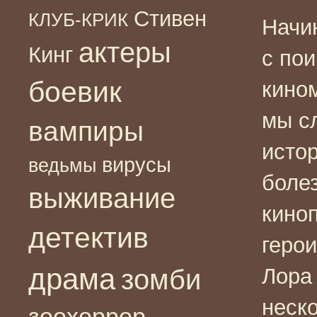
Стивен
КЛУБ-КРИК
Начи
актеры
Кинг
с по
боевик
кино
мы с
вампиры
истор
вирусы
ведьмы
боле
выживание
кино
детектив
геро
драма
зомби
Лора
неско
зоохоррор