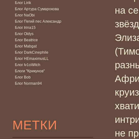
Блог Lirik
на се
Блог Артура Сумарокова
Блог NaObi
звёз
Блог Пегий пес Александр
Блог Irina15
Блог Oldys
Элиза
Блог Beatrice
Блог Mabgat
(Тимо
Блог DarkCinephile
Блог HEmaximusLL
разны
Блог Iv1oWitch
Блоги "Крикунов"
Афри
Блог Bob
Блог Norman94
круи
хвати
интр
МЕТКИ
не п