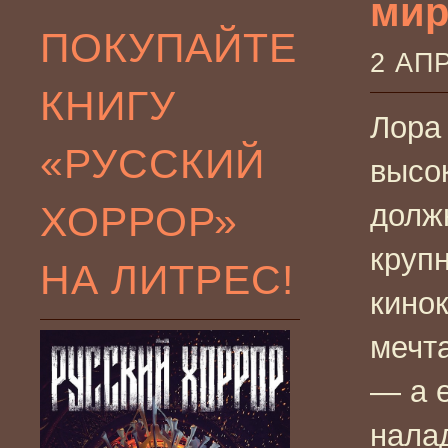
мира
ПОКУПАЙТЕ
2 АП
КНИГУ
Лора
«РУССКИЙ
высо
ХОРРОР»
долж
круп
НА ЛИТРЕС!
кино
мечта
— а 
налад