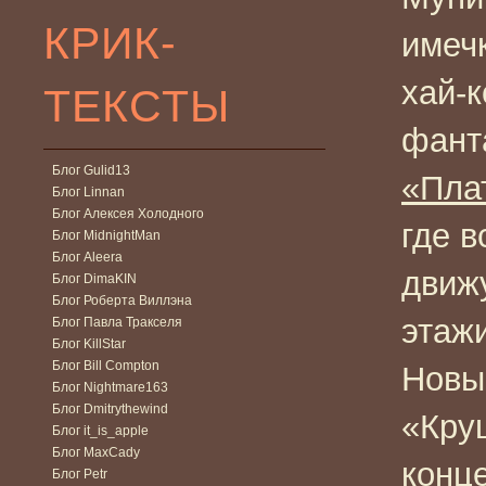
КРИК-
имеч
хай-
ТЕКСТЫ
фант
Блог Gulid13
«Пла
Блог Linnan
Блог Алексея Холодного
где в
Блог MidnightMan
Блог Aleera
движ
Блог DimaKIN
Блог Роберта Виллэна
этажи
Блог Павла Тракселя
Блог KillStar
Блог Bill Compton
Новы
Блог Nightmare163
Блог Dmitrythewind
«Кру
Блог it_is_apple
Блог MaxCady
конц
Блог Petr