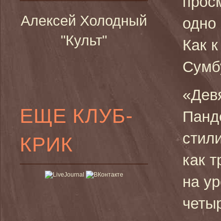
прос
Алексей Холодный
одно 
"Культ"
Как к
Сумбу
«Дев
ЕЩЕ КЛУБ-
Панд
стили
КРИК
как т
на у
четы