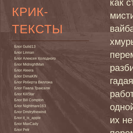
как 
КРИК-
мист
ТЕКСТЫ
вайб
хмур
Блог Gulid13
перем
Блог Linnan
Блог Алексея Холодного
Блог MidnightMan
разби
Блог Aleera
Блог DimaKIN
гадая
Блог Роберта Виллэна
Блог Павла Тракселя
рабо
Блог KillStar
Блог Bill Compton
одной
Блог Nightmare163
Блог Dmitrythewind
их не
Блог it_is_apple
Блог MaxCady
Блог Petr