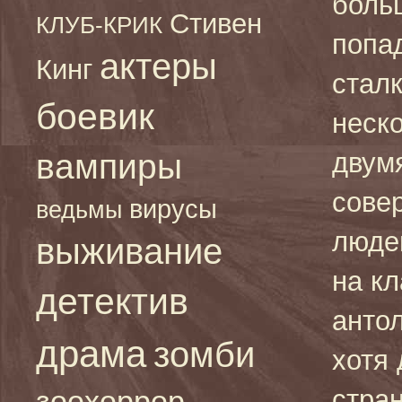
боль
Стивен
КЛУБ-КРИК
попад
актеры
Кинг
сталк
боевик
неско
вампиры
двум
сове
вирусы
ведьмы
люде
выживание
на к
детектив
анто
драма
зомби
хотя 
зоохоррор
стран