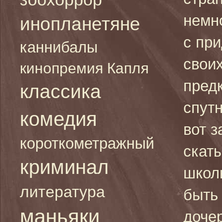
немно
инопланетяне
с пр
каннибалы
свои
кинопремия Капля
пред
классика
спутн
комедия
вот з
короткометражный
скаты
криминал
школь
литература
быть
маньяки
доче