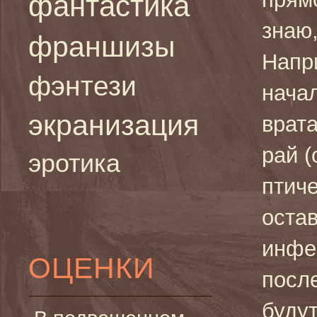
фантастика
знаю,
франшизы
Напр
фэнтези
начал
экранизация
врата
рай 
эротика
птиче
оста
инфе
ОЦЕНКИ
после
будут