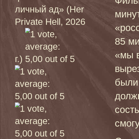
Филь
личный ад» (Her
минут
Private Hell, 2026
«рос
85 м
«мы в
г.)
выре
были 
долж
состы
смог