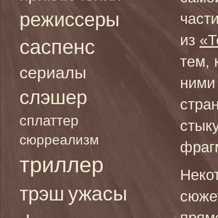
режиссеры
части
из
«Т
саспенс
тем, 
сериалы
ними
слэшер
стра
сплаттер
стык
сюрреализм
фраг
триллер
Неко
ужасы
трэш
сюже
прям