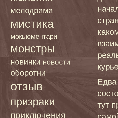
начал
мелодрама
стра
мистика
како
мокьюментари
взаи
монстры
реаль
новинки
новости
курье
оборотни
Едва
отзыв
состо
призраки
тут п
приключения
само