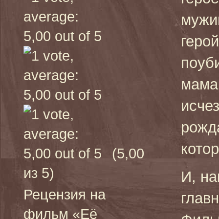
мужи
герой
поуб
мама
исчез
рожд
кото
(5,00
из 5)
И, на
Рецензия на
глав
фильм «Её