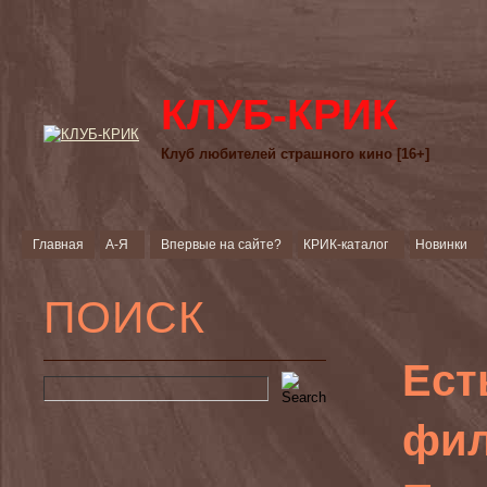
КЛУБ-КРИК
Клуб любителей страшного кино [16+]
Главная
А-Я
Впервые на сайте?
КРИК-каталог
Новинки
ПОИСК
Ест
фил