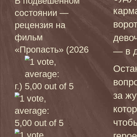
В подвешенном
карм
состоянии —
ворот
рецензия на
фильм
девоч
«Пропасть» (2026
— в д
Оста
вопро
г.)
за жу
кото
чтобы
герое