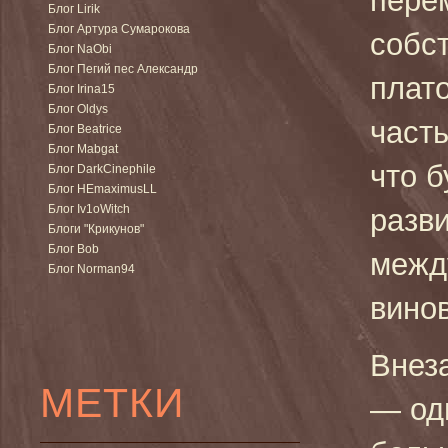
пере
Блог Lirik
Блог Артура Сумарокова
собст
Блог NaObi
Блог Пегий пес Александр
плато
Блог Irina15
Блог Oldys
част
Блог Beatrice
Блог Mabgat
что б
Блог DarkCinephile
Блог HEmaximusLL
Блог Iv1oWitch
разв
Блоги "Крикунов"
Блог Bob
между
Блог Norman94
вино
Внеза
МЕТКИ
— од