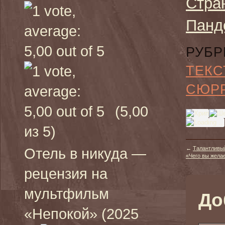
Стра
Панд
РУБР
ТЕКС
СЮР
(5,00
из 5)
←
Талантливы
Отель в никуда —
«Чего вы желает
рецензия на
мультфильм
До
«Непокой» (2025