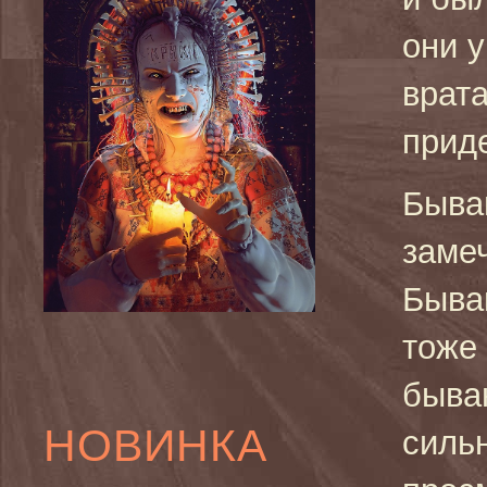
они 
врата
прид
Быва
замеч
Быва
тоже
быва
НОВИНКА
силь