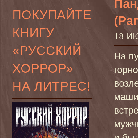
Пан
ПОКУПАЙТЕ
(Pa
КНИГУ
18 И
«РУССКИЙ
На п
ХОРРОР»
горно
возл
НА ЛИТРЕС!
маш
встр
мужчи
и бы