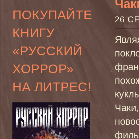
Чаки
ПОКУПАЙТЕ
26 С
КНИГУ
Явля
«РУССКИЙ
покл
ХОРРОР»
фран
похо
НА ЛИТРЕС!
кукл
Чаки
ново
филь