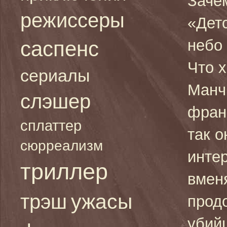
Заче
режиссеры
«Детс
небо 
саспенс
Что х
сериалы
Манч
слэшер
франш
сплаттер
так о
сюрреализм
интер
триллер
вмен
ужасы
трэш
прод
убий