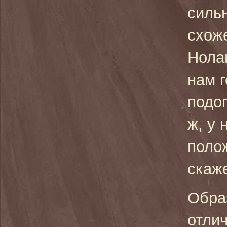
сильн
схож
Нолан
нам 
подо
ж, у 
поло
скаж
Обра
отлич