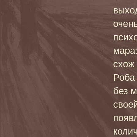
выход
очень
псих
мара
схож
Роба
без 
свое
появ
коли