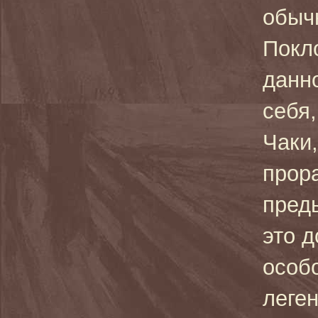
обыч
Покл
данно
себя
Чаки,
прор
пред
это д
особ
леген