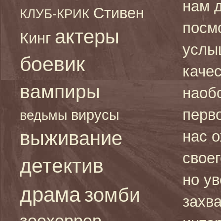
нам 
Стивен
КЛУБ-КРИК
посм
актеры
Кинг
услы
боевик
каче
вампиры
наоб
перв
вирусы
ведьмы
выживание
нас 
свое
детектив
но ув
драма
зомби
захв
зоохоррор