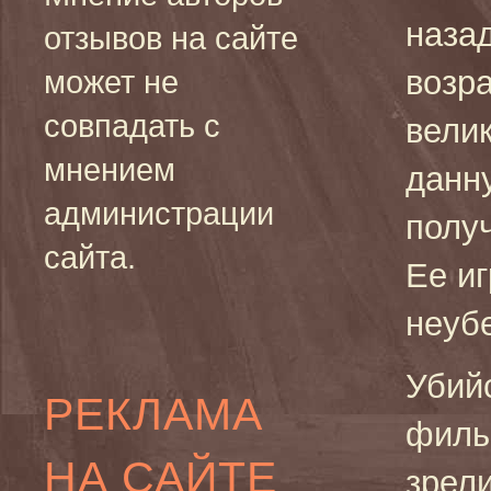
назад
отзывов на сайте
возр
может не
совпадать с
велик
мнением
данну
администрации
полу
сайта.
Ее и
неуб
Убий
РЕКЛАМА
филь
НА САЙТЕ
зрел