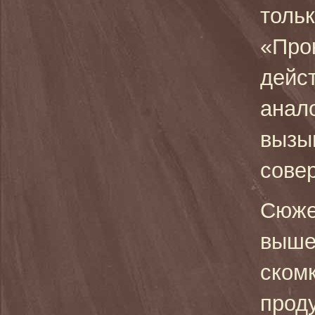
тольк
«Про
дейст
анал
вызы
сове
Сюже
выше
ском
прод