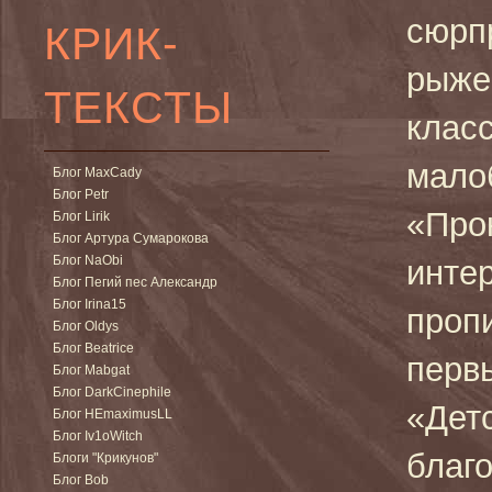
сюрп
КРИК-
рыже
ТЕКСТЫ
класс
мало
Блог MaxCady
Блог Petr
«Про
Блог Lirik
Блог Артура Сумарокова
Блог NaObi
инте
Блог Пегий пес Александр
Блог Irina15
проп
Блог Oldys
Блог Beatrice
перв
Блог Mabgat
Блог DarkCinephile
«Дет
Блог HEmaximusLL
Блог Iv1oWitch
благ
Блоги "Крикунов"
Блог Bob