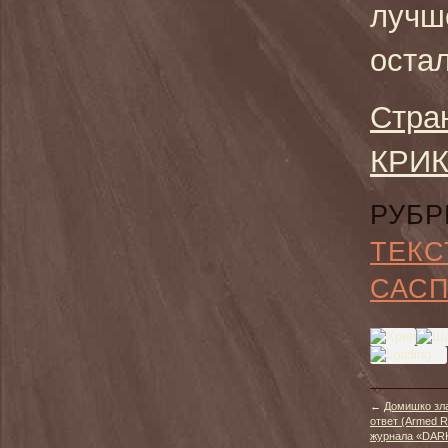
лучш
оста
Стра
КРИК
РУБР
ТЕКС
САС
←
Домишко зл
ответ (Armed R
журнала «DAR