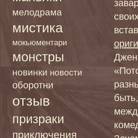
зава
мелодрама
свои
мистика
вста
мокьюментари
ориг
монстры
Джен
«Пот
новинки
новости
разн
оборотни
быть
отзыв
межд
призраки
коме
приключения