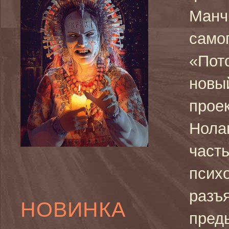
Манч
само
«Пот
новы
прое
Нола
част
псих
разъ
НОВИНКА
пред