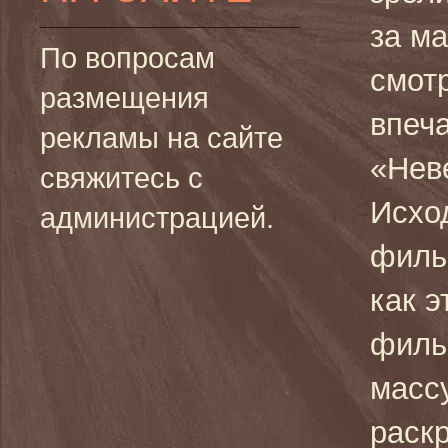
за м
По вопросам
смотр
размещения
впеча
рекламы на сайте
«Нев
свяжитесь с
Исход
администрацией.
филь
как 
филь
масс
раск