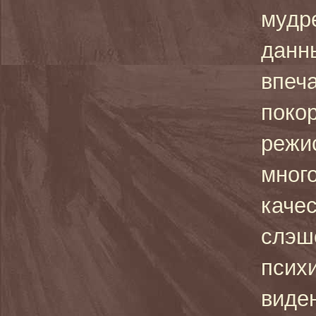
мудр
данн
впеча
покор
режис
много
каче
слэше
псих
виде