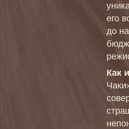
уника
его в
до н
бюдж
режи
Как и
Чаки
сове
стра
непо