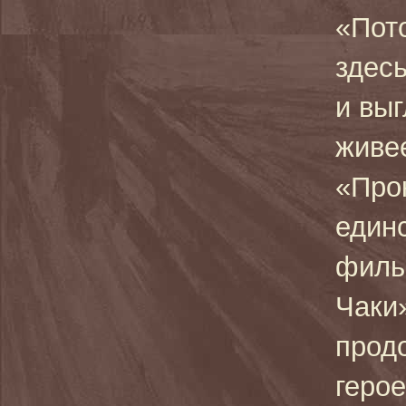
«Пот
здесь
и выг
живе
«Про
един
филь
Чаки
прод
геро