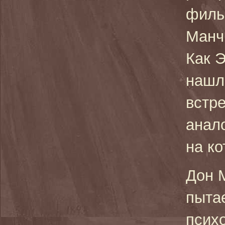
филь
Манч
Как 
нашл
встре
анало
на ко
Дон 
пытае
психо