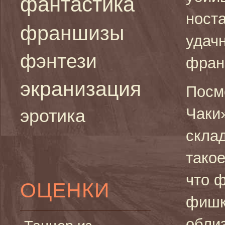
фантастика
ност
франшизы
удач
фэнтези
фран
экранизация
Посм
Чаки
эротика
скла
такое
что 
ОЦЕНКИ
фишк
обли