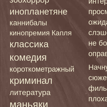
инте
инопланетяне
прос
ожид
каннибалы
слэш
кинопремия Капля
классика
не б
опра
комедия
Начну
короткометражный
сюже
криминал
филь
литература
плох
маньяки