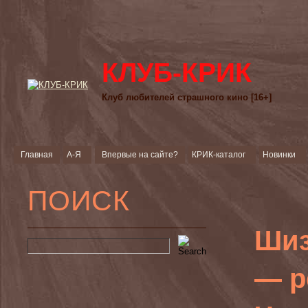
КЛУБ-КРИК
Клуб любителей страшного кино [16+]
Главная
А-Я
Впервые на сайте?
КРИК-каталог
Новинки
ПОИСК
Шиз
— р