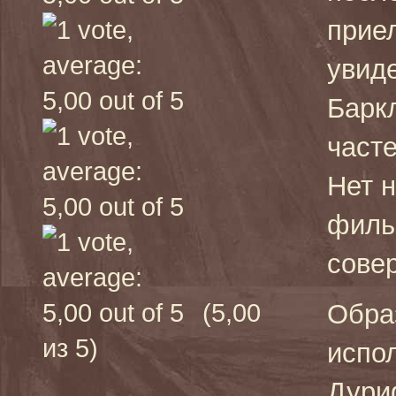
прие
увид
Барк
часте
Нет н
филь
совер
(5,00
Обра
из 5)
испо
Дури