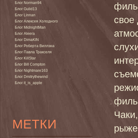
Блог Norman94
филь
Блог Gulid13
Блог Linnan
свое 
Блог Алексея Холодного
Блог MidnightMan
атмо
Блог Aleera
Блог DimaKIN
слух
Блог Роберта Виллэна
Блог Павла Тракселя
инте
Блог KillStar
Блог Bill Compton
Блог Nightmare163
съем
Блог Dmitrythewind
Блог it_is_apple
режи
филь
Чаки,
МЕТКИ
рыже