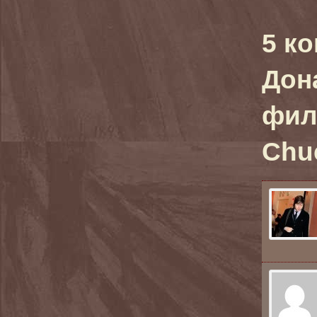
5 к
Дон
филь
Chuc