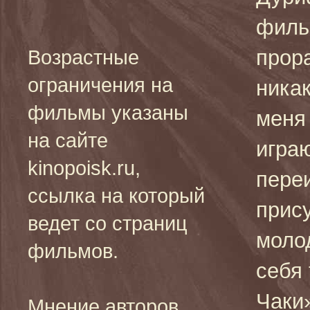
филь
прор
Возрастные
ограничения на
ника
фильмы указаны
меня
на сайте
игра
kinopoisk.ru,
пере
ссылка на который
прису
ведет со страниц
моло
фильмов.
себя
Чаки»
Мнение авторов