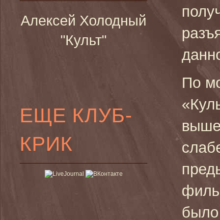
полу
Алексей Холодный
разъ
"Культ"
данн
По м
«Кул
ЕЩЕ КЛУБ-
выше
КРИК
слаб
пред
фил
было