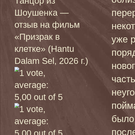
Танцор из
пере
Шоушенка —
отзыв на фильм
неко
«Призрак в
уже 
клетке» (Hantu
поря
Dalam Sel, 2026 г.)
новог
часть
неуг
пойма
было 
посл