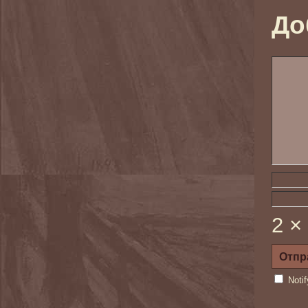
До
2 ×
Noti