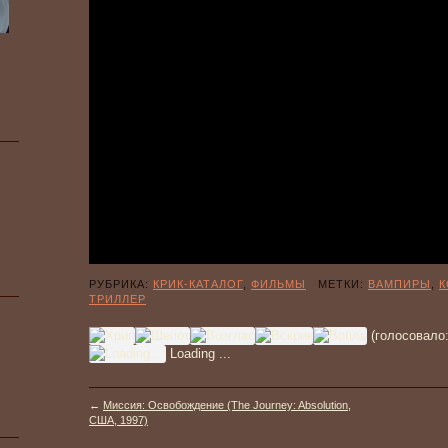
РУБРИКА:
КРИК-КАТАЛОГ
,
ФИЛЬМЫ
МЕТКИ:
ВАМПИРЫ
,
К
ТРИЛЛЕР
(голосовало
Loading ...
←
Миссия: Освобождение (The Journey: Absolution,
США, 1997)