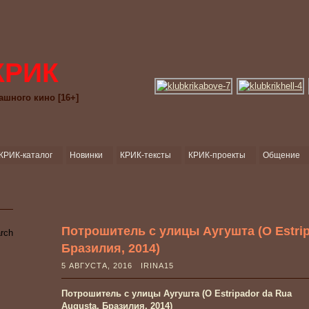
КРИК
ашного кино [16+]
КРИК-каталог
Новинки
КРИК-тексты
КРИК-проекты
Общение
Потрошитель с улицы Аугушта (O Estrip
Бразилия, 2014)
5 АВГУСТА, 2016 IRINA15
Потрошитель с улицы Аугушта (O Estripador da Rua
Augusta, Бразилия, 2014)