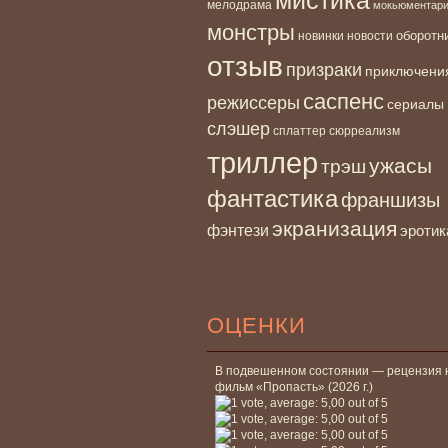
мелодрама
мокьюментар
монстры
новинки
оборотн
новости
отзыв
призраки
приключени
саспенс
режиссеры
сериалы
слэшер
сплаттер
сюрреализм
триллер
ужасы
трэш
фантастика
франшизы
экранизация
фэнтези
эротик
ОЦЕНКИ
В подвешенном состоянии — рецензия 
фильм «Пропасть» (2026 г.)