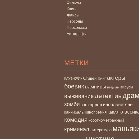
Фильмы
Книги
Жанры
Персоны
Персонажи
Автографы
МЕТКИ
актеры
Стивен Кинг
КЛУБ-КРИК
боевик
вампиры
вирусы
ведьмы
дра
детектив
выживание
зомби
инопланетяне
зоохоррор
классик
каннибалы
кинопремия Капля
комедия
короткометражный
маньяк
криминал
литература
мистика