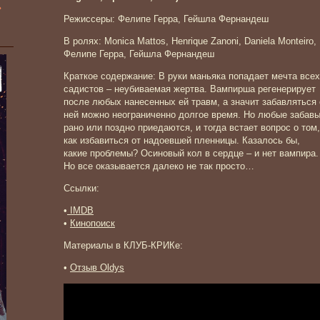
»
Режиссеры: Фелипе Герра, Гейшла Фернандеш
В ролях: Monica Mattos, Henrique Zanoni, Daniela Monteiro,
Фелипе Герра, Гейшла Фернандеш
Краткое содержание: В руки маньяка попадает мечта всех
садистов – неубиваемая жертва. Вампирша регенерирует
после любых нанесенных ей травм, а значит забавляться 
ней можно неограниченно долгое время. Но любые забав
рано или поздно приедаются, и тогда встает вопрос о том,
как избавиться от надоевшей пленницы. Казалось бы,
какие проблемы? Осиновый кол в сердце – и нет вампира.
Но все оказывается далеко не так просто…
Ссылки:
•
IMDB
•
Кинопоиск
Материалы в КЛУБ-КРИКе:
•
Отзыв Oldys