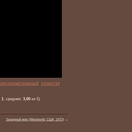
ОРОТКОМЕТРАЖНЫЙ
,
СПЛАТТЕР
,
:
1
, среднее:
3,00
из 5)
Западный мир (Westworld, США, 1973)
→