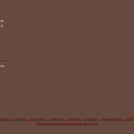
не
та.
йте
жасов — отзывы — рецензии — конкурсы — хоррор — слэшер — новинки кино — КЛУ
Размещено Мегаконсалтингом на бегете