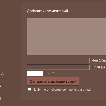
Добавить комментарий
Имя
(обяз
Email
(wil
ма
− 6 = 2
а
Notify me of followup comments via e-mail
и