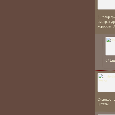
5. Жанр фи
смотрят др
хорроры. Э
🙂 Ещ
Скриншот 
цитаты!