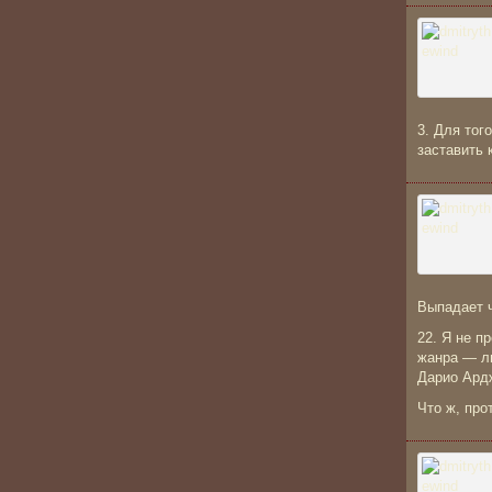
3. Для тог
заставить 
Выпадает 
22. Я не п
жанра — л
Дарио Ардж
Что ж, про