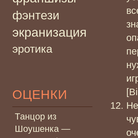
вс
фэнтези
зн
экранизация
оп
эротика
пе
ну
иг
[B
ОЦЕНКИ
Не
Танцор из
чу
Шоушенка —
оч