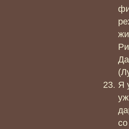
фи
ре
жи
Ри
Да
(Л
Я 
уж
да
со