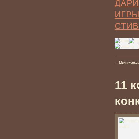
ДАРИ
ИГР
СТИВ
←
Мини-конкур
11 
кон