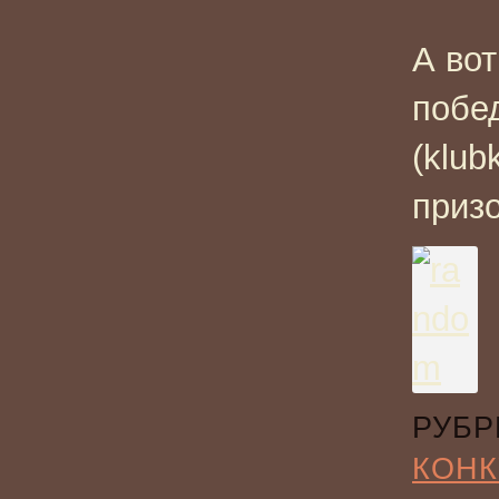
А во
побе
(klub
приз
РУБР
КОН