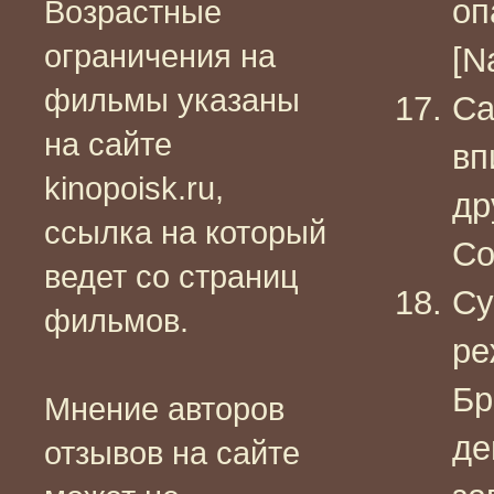
оп
Возрастные
ограничения на
[N
фильмы указаны
Са
на сайте
вп
kinopoisk.ru,
др
ссылка на который
Co
ведет со страниц
Су
фильмов.
ре
Бр
Мнение авторов
де
отзывов на сайте