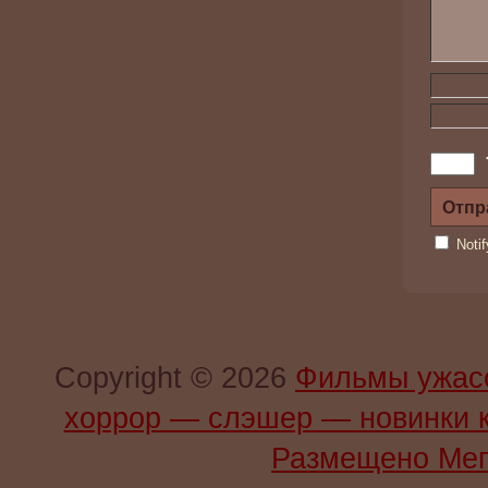
Noti
Copyright © 2026
Фильмы ужас
хоррор — слэшер — новинки 
Размещено Мег