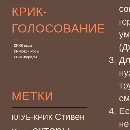
со
КРИК-
ге
ГОЛОСОВАНИЕ
ум
(Д
КРИК-игры
КРИК-конкурсы
Дл
КРИК-парады
ну
тр
МЕТКИ
см
Ес
Стивен
КЛУБ-КРИК
не