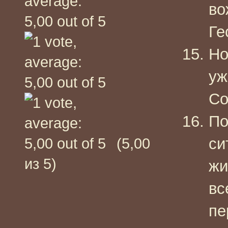
во
Ге
Но
уж
Co
По
си
(5,00
из 5)
жи
вс
пе