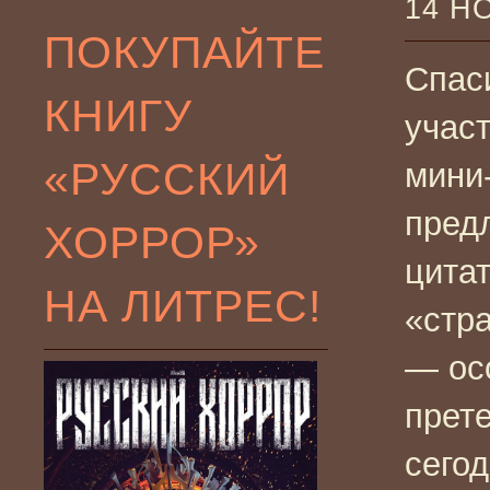
14 Н
ПОКУПАЙТЕ
Спас
КНИГУ
учас
«РУССКИЙ
мини
пред
ХОРРОР»
цита
НА ЛИТРЕС!
«стр
— осо
прет
сего