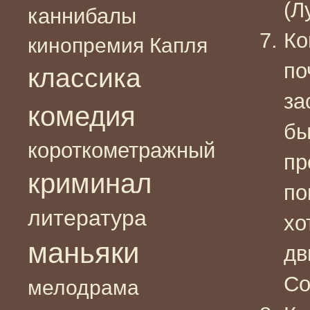
(Л
каннибалы
Ко
кинопремия Капля
по
классика
за
комедия
бы
короткометражный
пр
криминал
по
литература
хо
маньяки
дв
Co
мелодрама