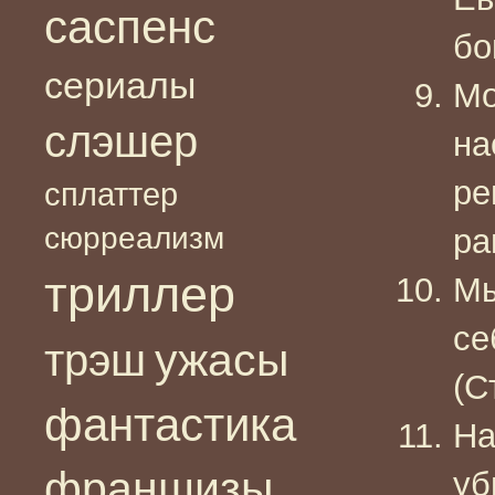
саспенс
бо
сериалы
Мо
слэшер
на
ре
сплаттер
сюрреализм
ра
триллер
Мы
се
ужасы
трэш
(С
фантастика
На
франшизы
уб