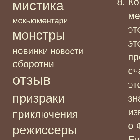
Ко
мистика
ме
мокьюментари
эт
монстры
эт
новинки
новости
пр
оборотни
сч
отзыв
эт
призраки
зн
из
приключения
о 
режиссеры
Ев