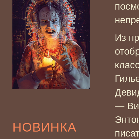
посм
непр
Из п
отоб
клас
Гиль
Деви
— Ви
Энто
НОВИНКА
писа