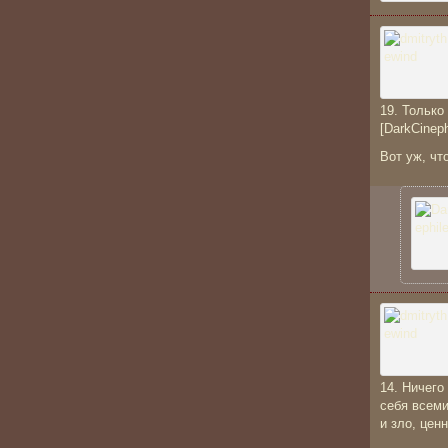
19. Только
[DarkCineph
Вот уж, чт
14. Ничего
себя всеми
и зло, цен