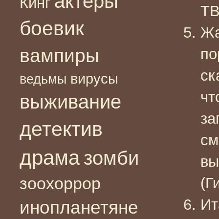
актеры
Кинг
ТВ
боевик
Жа
вампиры
по
ск
вирусы
ведьмы
чт
выживание
за
детектив
см
драма
зомби
вы
зоохоррор
(Г
Ит
инопланетяне