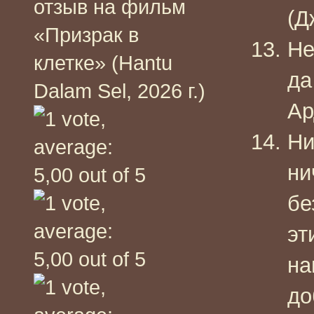
отзыв на фильм
(Д
«Призрак в
Не
клетке» (Hantu
да
Dalam Sel, 2026 г.)
Ар
Ни
ни
бе
эт
на
до