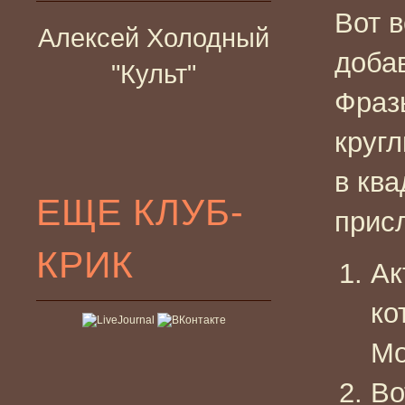
Вот 
Алексей Холодный
доба
"Культ"
Фраз
круг
в ква
ЕЩЕ КЛУБ-
прис
КРИК
Ак
ко
Мо
Во