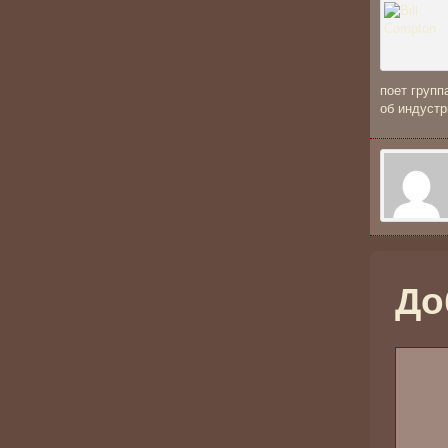
поет групп
об индустр
До