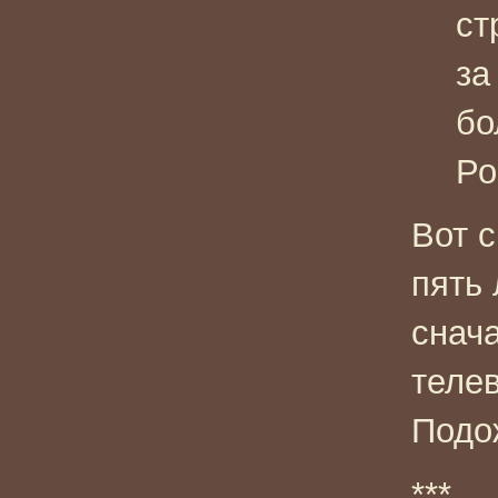
ст
за
бо
Ро
Вот с
пять 
снач
теле
Подож
***