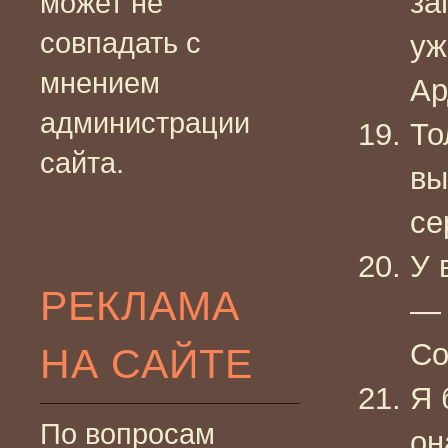
за
может не
совпадать с
уж
мнением
Ар
администрации
То
сайта.
вы
се
У 
РЕКЛАМА
— 
Co
НА САЙТЕ
Я 
По вопросам
он