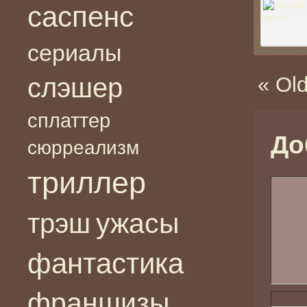
саспенс
сериалы
слэшер
« Ol
сплаттер
До
сюрреализм
триллер
ужасы
трэш
фантастика
франшизы