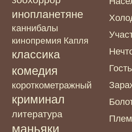
Насел
инопланетяне
Холод
каннибалы
Участ
кинопремия Капля
Нечто
классика
Гость
комедия
Зараж
короткометражный
криминал
Болот
литература
Племя
маньяки