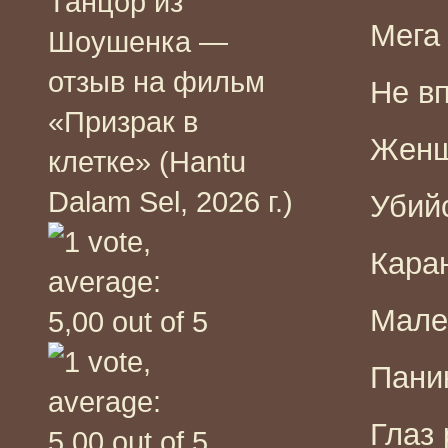
Танцор из
Мега 
Шоушенка —
отзыв на фильм
Не вп
«Призрак в
Женщ
клетке» (Hantu
Dalam Sel, 2026 г.)
Убийс
Каран
Мален
Паник
Глаз 