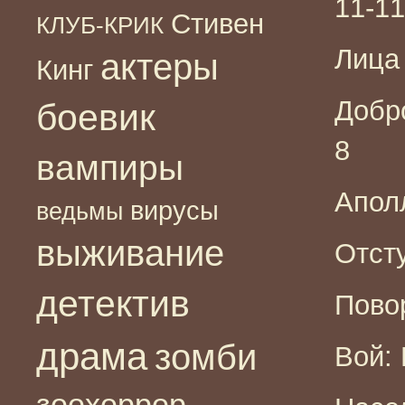
11-11
Стивен
КЛУБ-КРИК
Лица 
актеры
Кинг
Добр
боевик
8
вампиры
Аполл
вирусы
ведьмы
выживание
Отсту
детектив
Повор
драма
зомби
Вой: 
зоохоррор