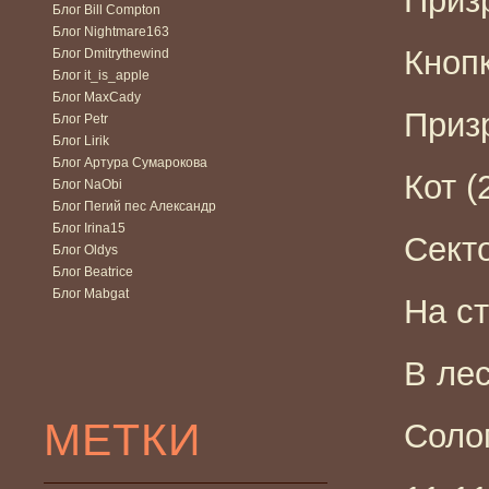
Призр
Блог Bill Compton
Блог Nightmare163
Кнопк
Блог Dmitrythewind
Блог it_is_apple
Блог MaxCady
Призр
Блог Petr
Блог Lirik
Блог Артура Сумарокова
Кот (
Блог NaObi
Блог Пегий пес Александр
Блог Irina15
Секто
Блог Oldys
Блог Beatrice
Блог Mabgat
На ст
В лес
МЕТКИ
Соло