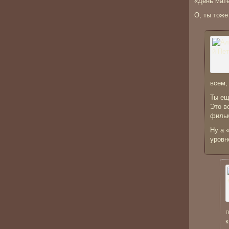
«День мате
О, ты тоже
всем,
Ты ещ
Это в
фильм
Ну а 
уровн
п
к