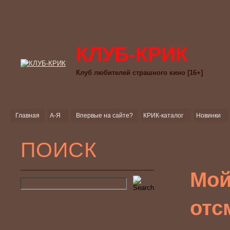
КЛУБ-КРИК
Клуб любителей страшного кино [16+]
Главная
А-Я
Впервые на сайте?
КРИК-каталог
Новинки
ПОИСК
Мой
отс