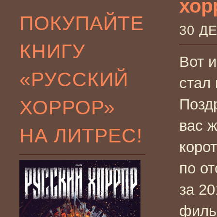
хор
ПОКУПАЙТЕ
30 Д
КНИГУ
Вот и
«РУССКИЙ
стал
ХОРРОР»
Позд
вас ж
НА ЛИТРЕС!
коро
по о
за 20
филь