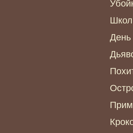
Убойн
Школь
День
Дьяво
Похит
Остро
Прима
Кроко