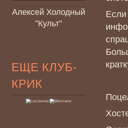
Алексей Холодный
Если
"Культ"
инфо
спраш
Боль
кратк
ЕЩЕ КЛУБ-
КРИК
Поцел
Хосте