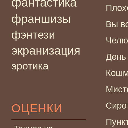
фантастика
Плохо
франшизы
Вы вс
фэнтези
Челюс
экранизация
День 
эротика
Кошма
Мисте
Сирот
ОЦЕНКИ
Пункт