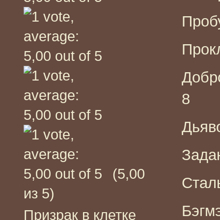
Проб
Прокл
Добр
8
Дьяво
Задан
(5,00
Сталь
из 5)
Бэгм
Призрак в клетке