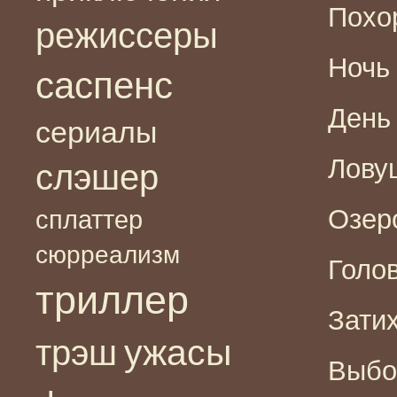
Похор
режиссеры
Ночь 
саспенс
День 
сериалы
Ловуш
слэшер
Озеро
сплаттер
сюрреализм
Голов
триллер
Затих
ужасы
трэш
Выбор