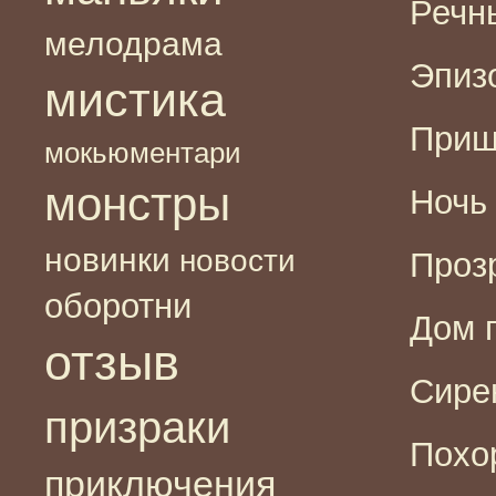
Речны
мелодрама
Эпизо
мистика
Приш
мокьюментари
монстры
Ночь 
новинки
новости
Прозр
оборотни
Дом г
отзыв
Сирен
призраки
Похор
приключения