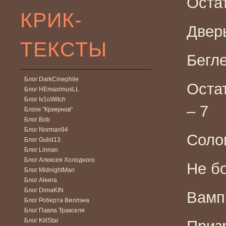
Остат
КРИК-
Дверь
ТЕКСТЫ
Бегле
Блог DarkCinephile
Оста
Блог HEmaximusLL
Блог Iv1oWitch
– 7
Блоги "Крикунов"
Блог Bob
Блог Norman94
Соло
Блог Gulid13
Блог Linnan
Блог Алексея Холодного
Не бо
Блог MidnightMan
Блог Aleera
Блог DimaKIN
Вамп
Блог Роберта Виллэна
Блог Павла Тракселя
Блог KillStar