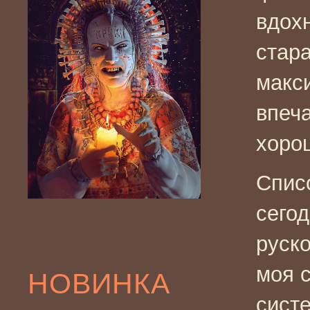
вдохн
стара
макс
впеча
хорош
Списо
сего
руско
моя 
НОВИНКА
сист