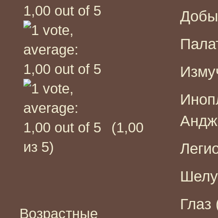
Добыч
Палат
Изму
Иноп
Андже
(1,00
из 5)
Легио
Шелух
Глаз 
Возрастные