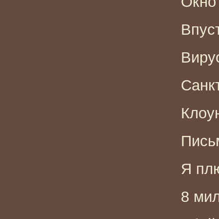
Окно 
Впуст
Вирус
Санкт
Клоун
Письм
Я пл
8 ми