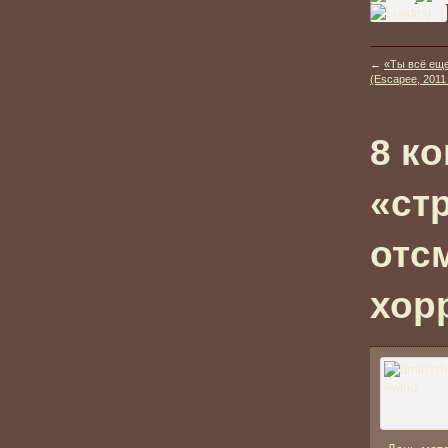
←
«Ты всё еще
(Escapee, 2011 
8 к
«ст
отс
хор