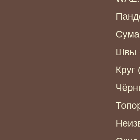
Панде
Сума
Швы (
Круг 
Чёрны
Топор
Неизв