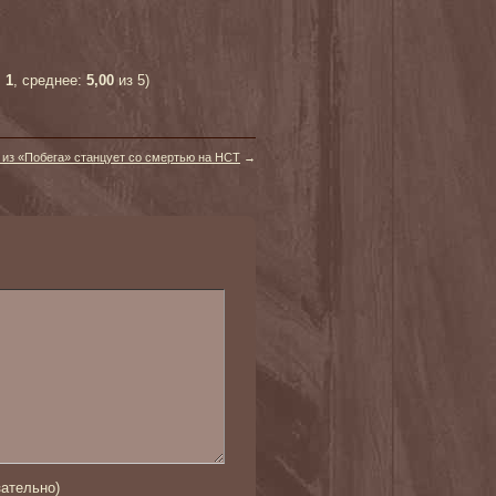
:
1
, среднее:
5,00
из 5)
 из «Побега» станцует со смертью на НСТ
→
ательно)