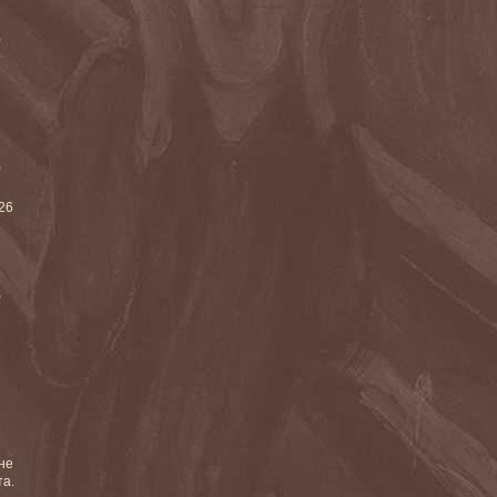
)
)
026
)
не
та.