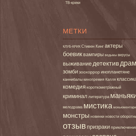
ТВ-крики
МЕТКИ
актеры
Стивен Кинг
КЛУБ-КРИК
боевик
вампиры
вирусы
ведьмы
дра
детектив
выживание
зомби
инопланетяне
зоохоррор
классик
каннибалы
кинопремия Капля
комедия
короткометражный
маньяк
криминал
литература
мистика
мелодрама
мокьюментар
монстры
новинки
оборотн
новости
отзыв
призраки
приключени