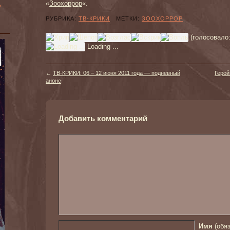
»
«
Зоохоррор
«.
РУБРИКА:
ТВ-КРИКИ
МЕТКИ:
ЗООХОРРОР
(голосовало
Loading ...
←
ТВ-КРИКИ: 06 – 12 июня 2011 года — подневный
Герой
анонс
Добавить комментарий
Имя
(обяз