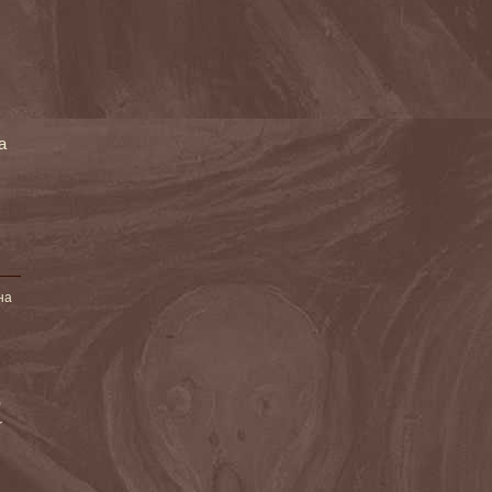
а
на
)
r