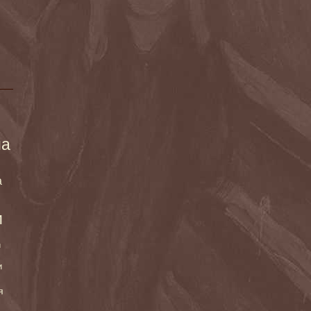
ма
а
и
и
и
я