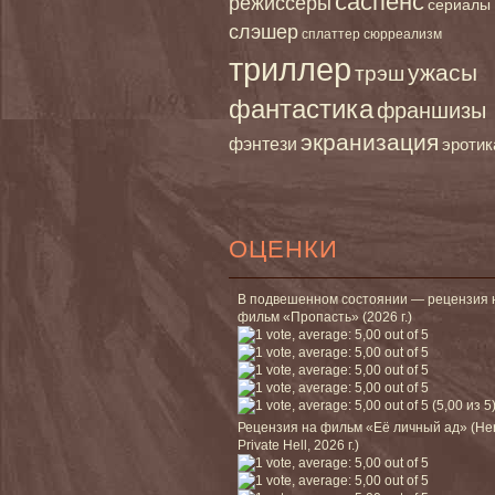
саспенс
режиссеры
сериалы
слэшер
сплаттер
сюрреализм
триллер
ужасы
трэш
фантастика
франшизы
экранизация
фэнтези
эротик
ОЦЕНКИ
В подвешенном состоянии — рецензия 
фильм «Пропасть» (2026 г.)
(5,00 из 5
Рецензия на фильм «Её личный ад» (He
Private Hell, 2026 г.)