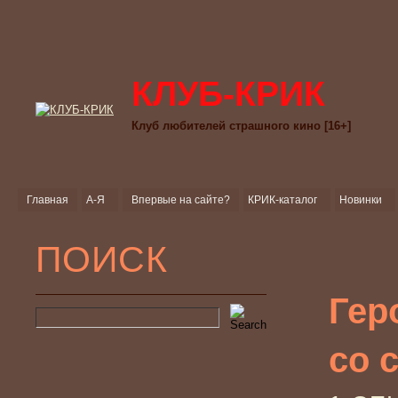
КЛУБ-КРИК
Клуб любителей страшного кино [16+]
Главная
А-Я
Впервые на сайте?
КРИК-каталог
Новинки
ПОИСК
Гер
со 