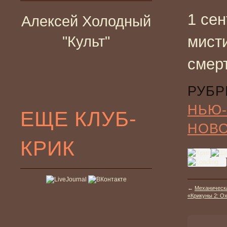
1 сен
Алексей Холодный
мист
"Культ"
смер
РУБР
НЬЮ-
ЕЩЕ КЛУБ-
НОВ
КРИК
←
Механическ
«Крикуны 2: Ох