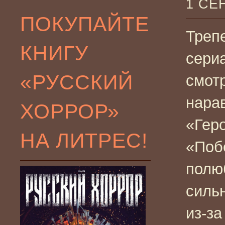
1 СЕ
ПОКУПАЙТЕ
Треп
КНИГУ
сери
«РУССКИЙ
смот
нара
ХОРРОР»
«Гер
НА ЛИТРЕС!
«Поб
полю
сильн
из-за