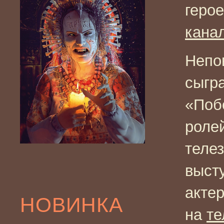
геро
кана
Непо
сыгр
«Поб
роле
теле
выст
акте
НОВИНКА
на
те