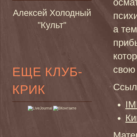
осма
Алексей Холодный
псих
"Культ"
а те
приб
кото
свою
ЕЩЕ КЛУБ-
Ссыл
КРИК
I
Ки
Мате