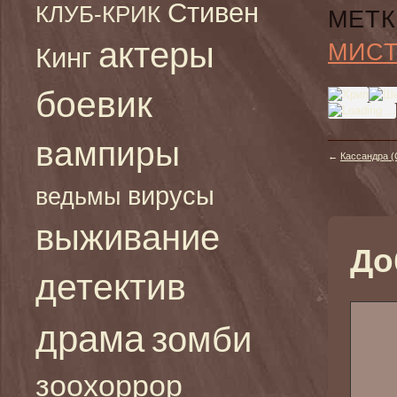
Стивен
КЛУБ-КРИК
МЕТК
актеры
МИС
Кинг
боевик
вампиры
←
Кассандра (
вирусы
ведьмы
выживание
До
детектив
драма
зомби
зоохоррор