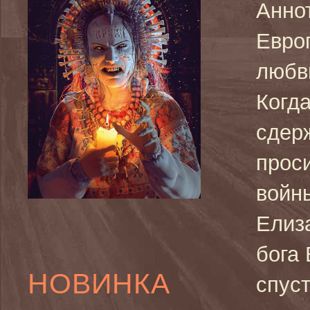
Анно
Евро
любв
Когда
сдер
прос
войны
Елиза
бога 
НОВИНКА
спус