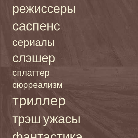
режиссеры
саспенс
сериалы
слэшер
сплаттер
сюрреализм
триллер
ужасы
трэш
фантастика