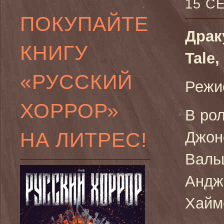
15 С
ПОКУПАЙТЕ
Драк
КНИГУ
Tale,
«РУССКИЙ
Режи
ХОРРОР»
В ро
НА ЛИТРЕС!
Джон
Валь
Андж
Хайм