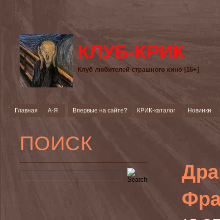
КЛУБ-КРИК
Клуб любителей страшного кино [16+]
Главная
А-Я
Впервые на сайте?
КРИК-каталог
Новинки
ПОИСК
Драк
Фра