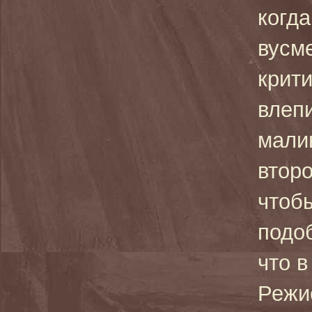
когд
вусм
крит
влеп
мали
втор
чтоб
подоб
что в
Режи