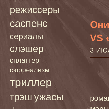
режиссеры
саспенс
Они
сериалы
VS 
слэшер
3 ИЮ
сплаттер
сюрреализм
триллер
ужасы
трэш
рома
меры