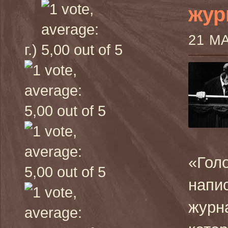
жур
21 М
г.)
«Голо
напи
журн