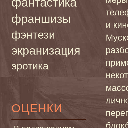
фантастика
теле
франшизы
и ки
фэнтези
Муске
экранизация
разбо
прим
эротика
неко
массо
лично
ОЦЕНКИ
пере
блокб