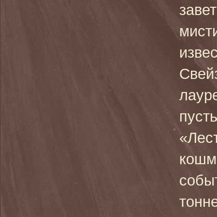
завет
мист
изве
Свей
лаур
пусть
«Лес
кошма
событ
тонн