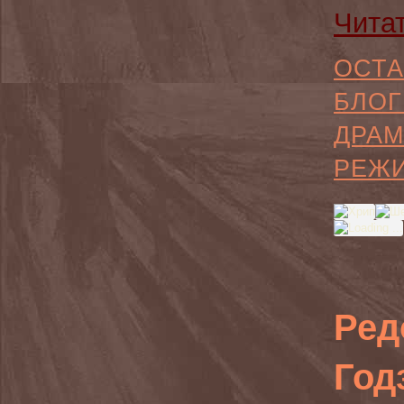
Чита
ОСТА
БЛОГ
ДРАМ
РЕЖ
Ред
Год