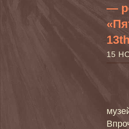
— р
«Пя
13th
15 Н
музе
Впро