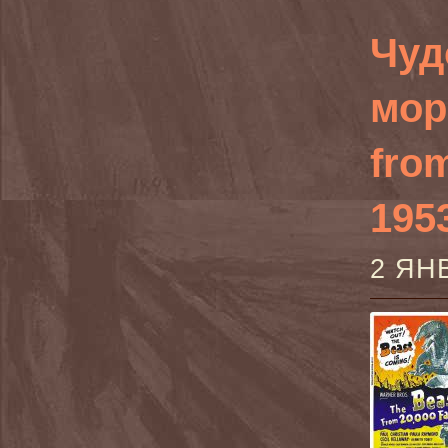
Чуд
мор
fro
195
2 ЯН