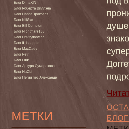
под 
Блог DimaKIN
Блог Роберта Виллэна
прони
Блог Павла Тракселя
Блог KillStar
душе
Блог Bill Compton
Блог Nightmare163
знак
Блог Dmitrythewind
Блог it_is_apple
супе
Блог MaxCady
Блог Petr
Блог Lirik
Догге
Блог Артура Сумарокова
Блог NaObi
подр
Блог Пегий пес Александр
Чита
ОСТА
МЕТКИ
БЛОГ
МЕТК