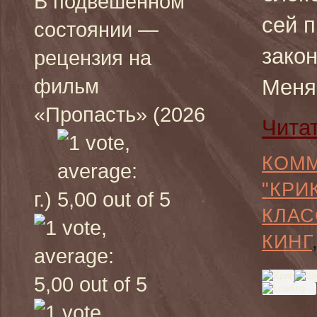
В подвешенном
сей 
состоянии —
закон
рецензия на
фильм
Меня
«Пропасть» (2026
Чита
КОММ
"КРИ
г.)
КЛАС
КИНГ