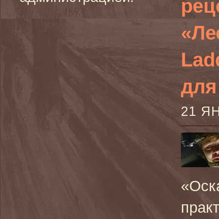
рец
«Ле
Lad
для
21 Я
«Оск
прак