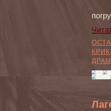
погру
Чита
ОСТА
КРИК
ДРАМ
Лаг