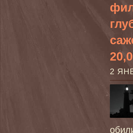
фил
глу
саж
20,0
2 ЯН
обил