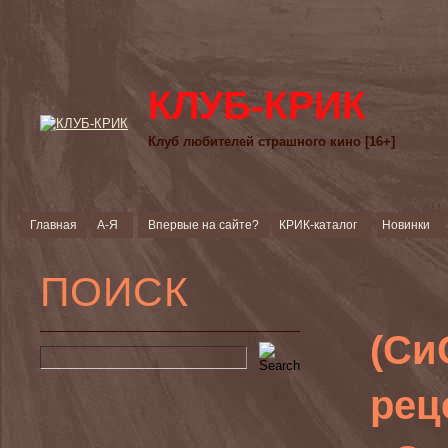
КЛУБ-КРИК
Клуб любителей страшного кино [16+]
Главная
А-Я
Впервые на сайте?
КРИК-каталог
Новинки
ПОИСК
(Си
рец