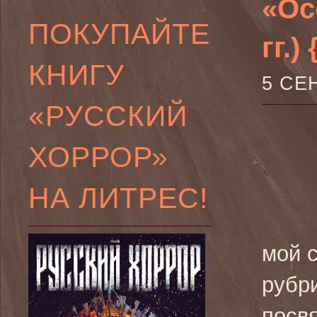
«Ос
ПОКУПАЙТЕ
гг.)
КНИГУ
5 СЕ
«РУССКИЙ
ХОРРОР»
НА ЛИТРЕС!
мой с
рубри
посв