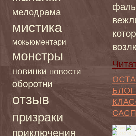
фаль
мелодрама
вежл
мистика
кото
мокьюментари
возл
монстры
Чита
новинки
новости
ОСТА
оборотни
БЛОГ
отзыв
КЛАС
САС
призраки
приключения