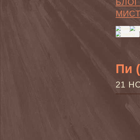
БЛОГ
МИС
Пи 
21 Н