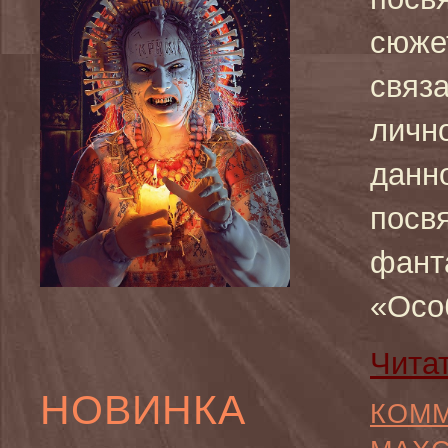
сюже
связ
лично
данн
посв
фант
«Осо
Чита
НОВИНКА
КОММ