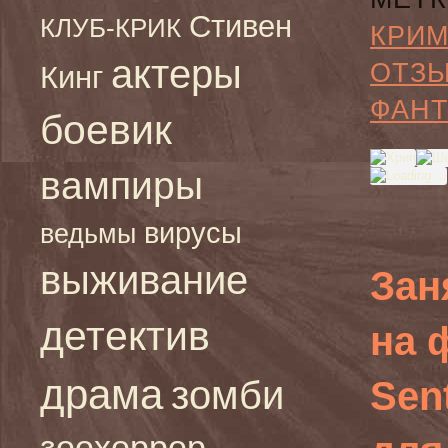
Стивен
КЛУБ-КРИК
КРИ
актеры
ОТЗ
Кинг
ФАНТ
боевик
вампиры
вирусы
ведьмы
выживание
Зан
детектив
на 
драма
зомби
Sent
зоохоррор