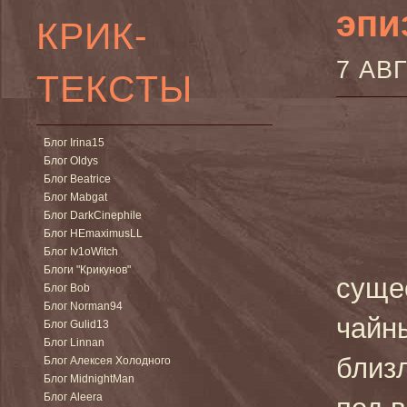
эпи
КРИК-
7 АВ
ТЕКСТЫ
Блог Irina15
Блог Oldys
Блог Beatrice
Блог Mabgat
Блог DarkCinephile
Блог HEmaximusLL
Блог Iv1oWitch
Блоги "Крикунов"
суще
Блог Bob
Блог Norman94
чайны
Блог Gulid13
Блог Linnan
близ
Блог Алексея Холодного
Блог MidnightMan
Блог Aleera