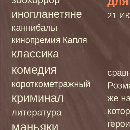
для
инопланетяне
21 И
каннибалы
кинопремия Капля
классика
комедия
срав
короткометражный
Розм
криминал
же н
котор
литература
герои
маньяки