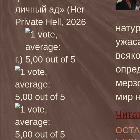
личный ад» (Her
Private Hell, 2026
нату
ужас
всяко
г.)
опре
мерзо
мир 
Чита
ОСТА