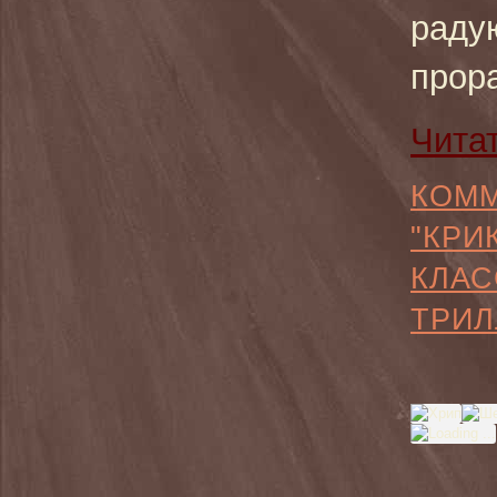
раду
прор
Чита
КОММ
"КРИ
КЛАС
ТРИЛ