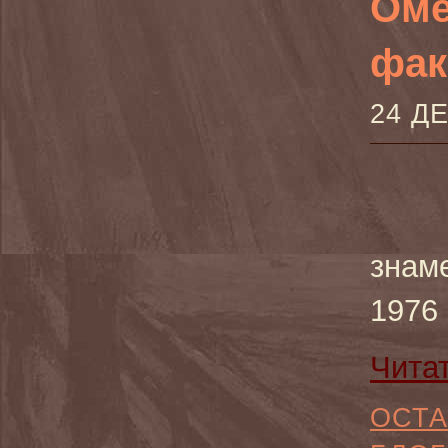
Оме
фак
24 Д
знам
1976 
Чита
ОСТА