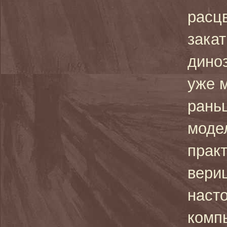
расцв
закат
дино
уже м
рань
моде
прак
вери
насто
комп