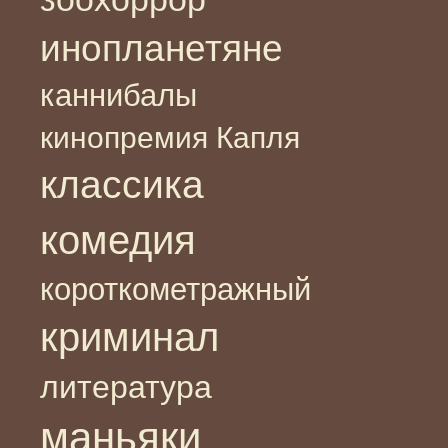
инопланетяне
каннибалы
кинопремия Капля
классика
комедия
короткометражный
криминал
литература
маньяки