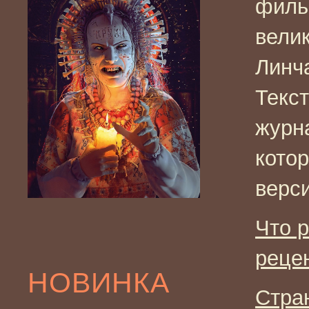
филь
вели
Линча
Текс
журн
кото
верс
Что 
реце
НОВИНКА
Стра