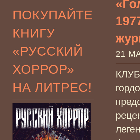
«Го
ПОКУПАЙТЕ
197
КНИГУ
жур
«РУССКИЙ
21 М
ХОРРОР»
КЛУБ
НА ЛИТРЕС!
горд
пред
реце
леге