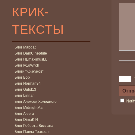
КРИК-
ТЕКСТЫ
Блог Mabgat
Блог DarkCinephile
Блог HEmaximusLL
Блог Iv1oWitch
Блоги "Крикунов"
Блог Bob
Блог Norman94
Блог Gulid13
Блог Linnan
Noti
Блог Алексея Холодного
Блог MidnightMan
Блог Aleera
Блог DimaKIN
Блог Роберта Виллэна
Блог Павла Тракселя