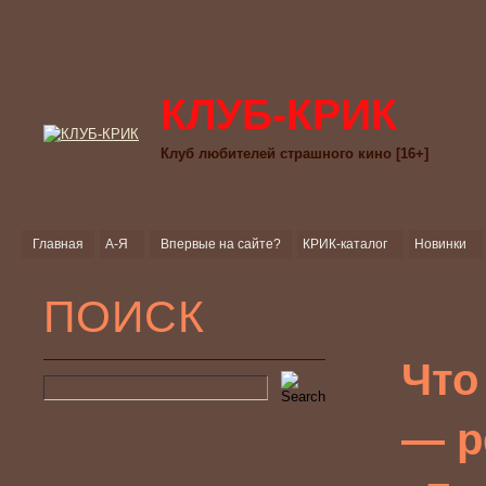
КЛУБ-КРИК
Клуб любителей страшного кино [16+]
Главная
А-Я
Впервые на сайте?
КРИК-каталог
Новинки
ПОИСК
Что
— р