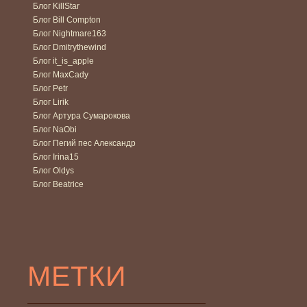
Блог KillStar
Блог Bill Compton
Блог Nightmare163
Блог Dmitrythewind
Блог it_is_apple
Блог MaxCady
Блог Petr
Блог Lirik
Блог Артура Сумарокова
Блог NaObi
Блог Пегий пес Александр
Блог Irina15
Блог Oldys
Блог Beatrice
МЕТКИ