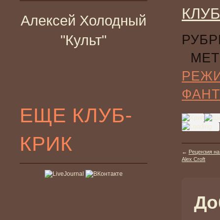
КЛУБ
Алексей Холодный
"Культ"
РУБР
МЕТ
РЕЖ
ФАНТ
ЕЩЕ КЛУБ-
КРИК
←
Рецензия на
Alex Croft
До