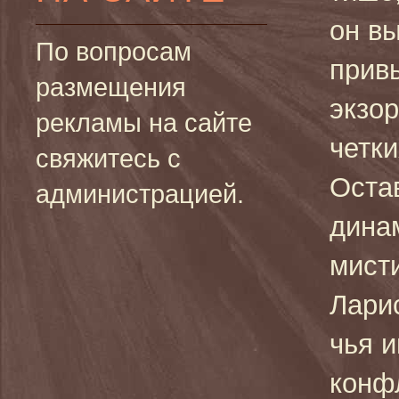
он в
По вопросам
прив
размещения
экзор
рекламы на сайте
четки
свяжитесь с
Оста
администрацией.
динам
мисти
Ларис
чья 
конф