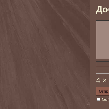
До
4 ×
Noti