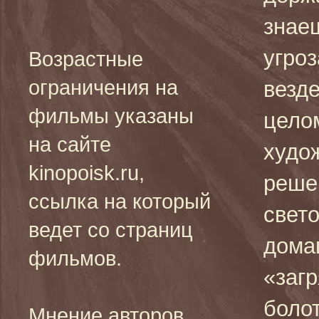
знае
угро
Возрастные
ограничения на
везде
фильмы указаны
цело
на сайте
худо
kinopoisk.ru,
реше
ссылка на который
свет
ведет со страниц
дома
фильмов.
«заг
боло
Мнение авторов