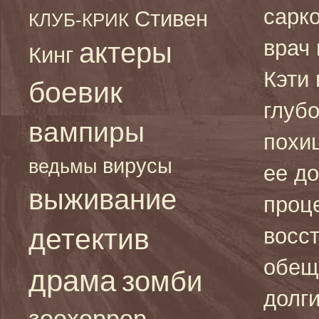
сарк
Стивен
КЛУБ-КРИК
врач 
актеры
Кинг
Кэти 
боевик
глуб
вампиры
похищ
вирусы
ведьмы
ее д
выживание
проц
детектив
восс
обещ
драма
зомби
долг
зоохоррор