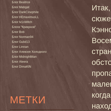
Блог Beatrice
Итак
Блог Mabgat
Блог DarkCinephile
сюже
Блог HEmaximusLL
Блог Iv1oWitch
Блоги "Крикунов"
Кэнн
Блог Bob
Блог Norman94
Восем
Блог Gulid13
Блог Linnan
стра
Блог Алексея Холодного
Блог MidnightMan
обст
Блог Aleera
Блог DimaKIN
проп
мале
когда
МЕТКИ
наход