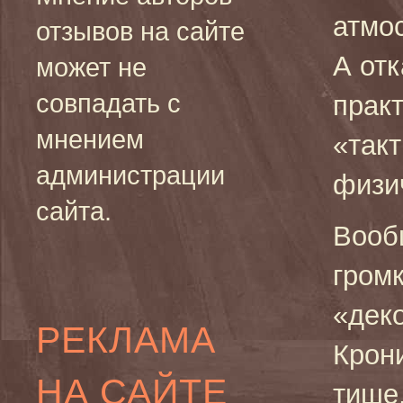
атмо
отзывов на сайте
А отк
может не
совпадать с
прак
мнением
«так
администрации
физи
сайта.
Вооб
гром
«дек
РЕКЛАМА
Крон
НА САЙТЕ
тише,