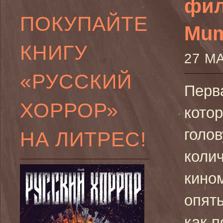
фил
ПОКУПАЙТЕ
Mum
КНИГУ
27 М
«РУССКИЙ
Перв
ХОРРОР»
кото
голо
НА ЛИТРЕС!
коли
кино
опят
как п