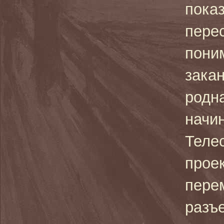
показ
пере
поним
зака
родна
начин
Теле
проек
пере
разъ