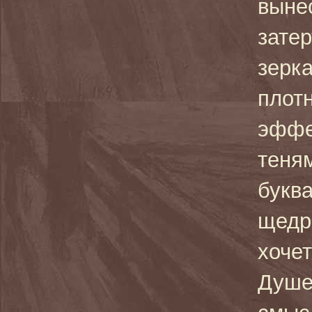
вынес
зате
зерк
плот
эффе
теня
буква
щедр
хоче
Душе