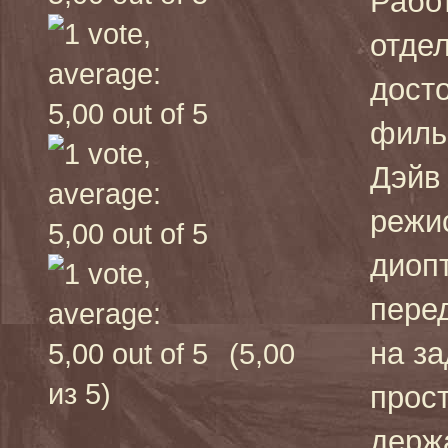
Рабо
отде
дост
филь
Дэйв 
режи
диопт
перед
на за
(5,00
из 5)
прост
держ