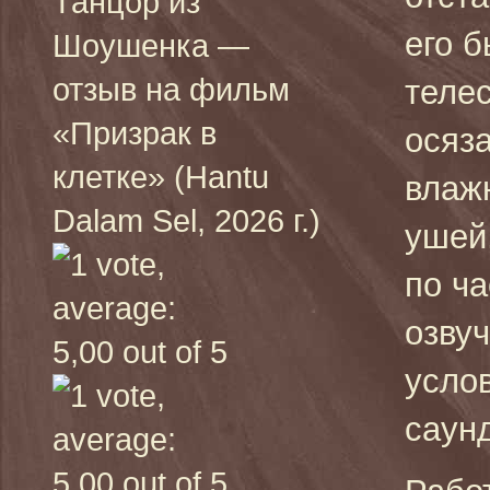
Танцор из
его 
Шоушенка —
отзыв на фильм
телес
«Призрак в
осяз
клетке» (Hantu
влаж
Dalam Sel, 2026 г.)
ушей,
по ча
озву
усло
саун