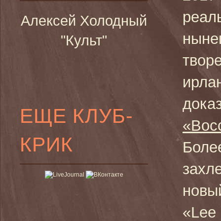
реаль
Алексей Холодный
ныне
"Культ"
твор
ирла
дока
ЕЩЕ КЛУБ-
«Вос
КРИК
Более
захле
новы
«Lee 