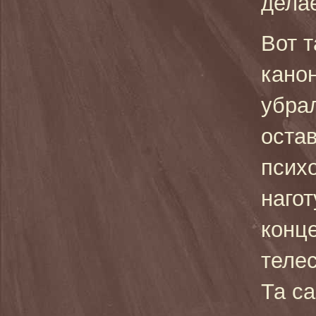
дела
Вот 
кано
убра
оста
псих
нагот
конц
телес
Та с