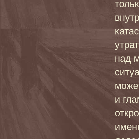
тольк
внут
ката
утрат
над 
ситу
може
и гла
откро
имен