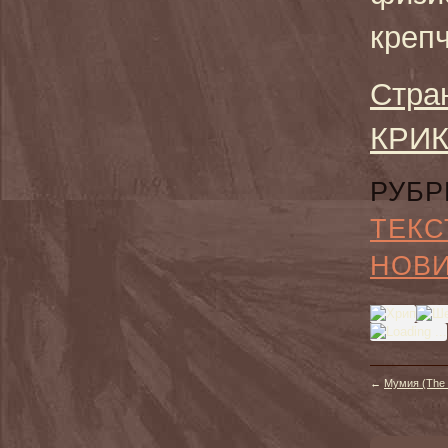
крепч
Стра
КРИК
РУБР
ТЕКС
НОВ
←
Мумия (The