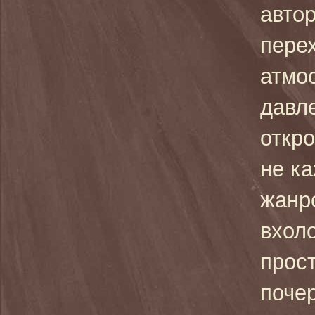
авто
перех
атмо
давл
откр
не к
жанр
вхоло
прост
почер