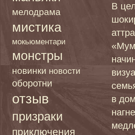
В це
мелодрама
шоки
мистика
аттра
мокьюментари
«Мум
монстры
начин
новинки
новости
визу
оборотни
семь
отзыв
в до
нагн
призраки
медл
приключения