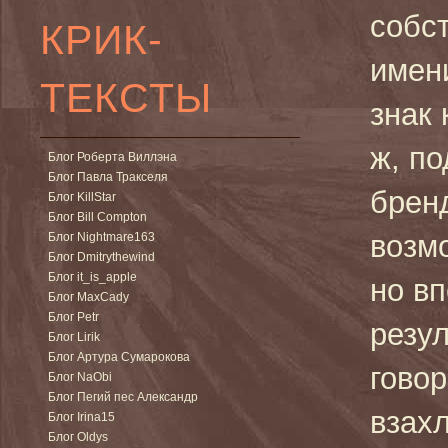
собс
КРИК-
имени
ТЕКСТЫ
знак 
ж, п
Блог Роберта Виллэна
Блог Павла Тракселя
брен
Блог KillStar
Блог Bill Compton
возм
Блог Nightmare163
Блог Dmitrythewind
Блог it_is_apple
но вп
Блог MaxCady
Блог Petr
резул
Блог Lirik
Блог Артура Сумарокова
говор
Блог NaObi
Блог Пегий пес Александр
взах
Блог Irina15
Блог Oldys