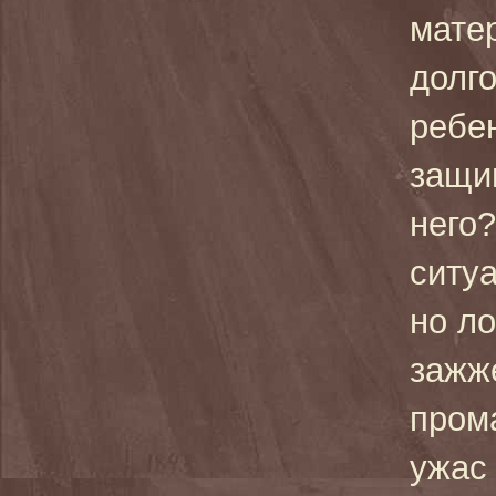
мате
долг
ребе
защи
него
ситу
но ло
зажж
пром
ужас 