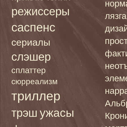
норм
режиссеры
лязг
саспенс
дизай
прост
сериалы
факт
слэшер
неот
сплаттер
элем
сюрреализм
нарр
триллер
Альб
ужасы
трэш
Крон