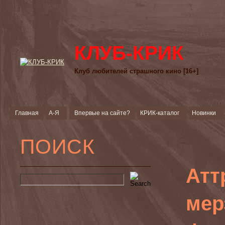
КЛУБ-КРИК
Клуб любителей страшного кино [16+]
Главная
А-Я
Впервые на сайте?
КРИК-каталог
Новинки
ПОИСК
Атт
мер