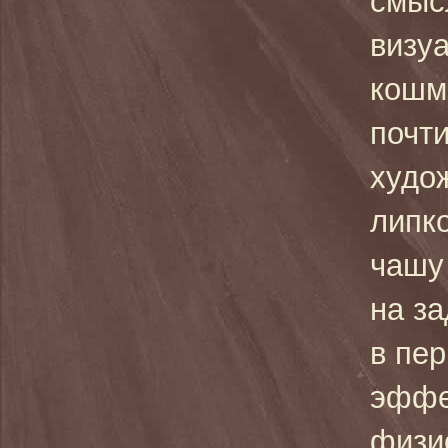
смыс
визу
кошм
почт
худо
липк
чашу
на за
в пе
эффе
физи