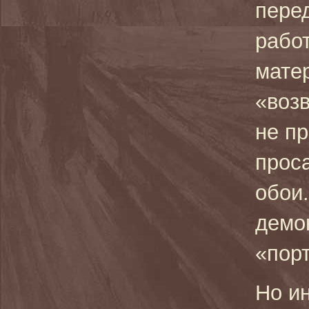
перед
работ
мате
«воз
не пр
проса
обои
демо
«порт
Но и