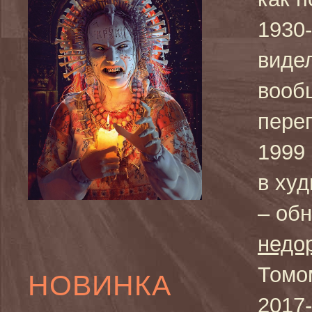
1930
видел
вооб
пере
1999
в ху
– об
недо
Томо
НОВИНКА
2017-