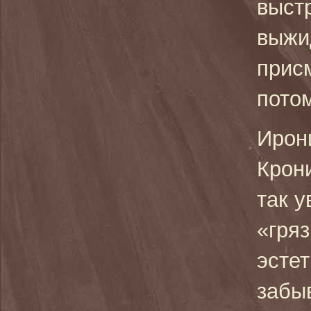
выстр
выжи
присм
потом
Ирони
Крон
так у
«гря
эстет
забы