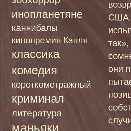
возв
инопланетяне
США 
каннибалы
испыт
кинопремия Капля
так»,
классика
сомне
комедия
они 
пыта
короткометражный
пози
криминал
собс
литература
случи
маньяки