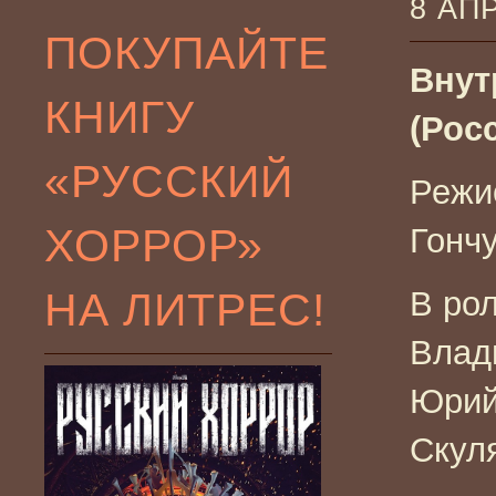
8 АП
ПОКУПАЙТЕ
Внут
КНИГУ
(Росс
«РУССКИЙ
Режи
ХОРРОР»
Гонч
НА ЛИТРЕС!
В рол
Влад
Юрий
Скул