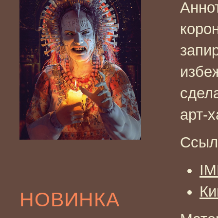
Анно
коро
запир
избе
сдела
арт-
Ссыл
I
Ки
НОВИНКА