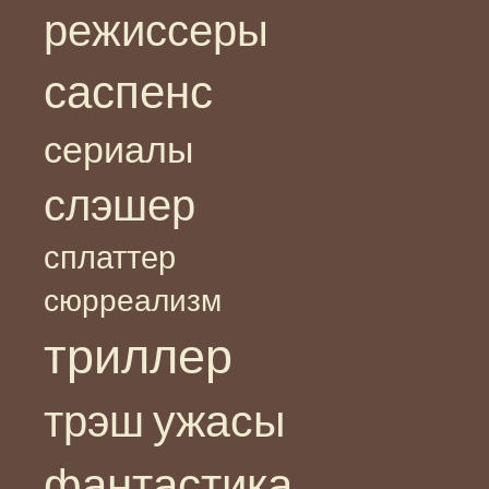
режиссеры
саспенс
сериалы
слэшер
сплаттер
сюрреализм
триллер
ужасы
трэш
фантастика