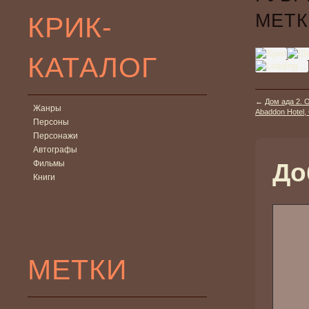
МЕТК
КРИК-
КАТАЛОГ
←
Дом ада 2. О
Жанры
Abaddon Hotel,
Персоны
Персонажи
Автографы
Фильмы
До
Книги
МЕТКИ