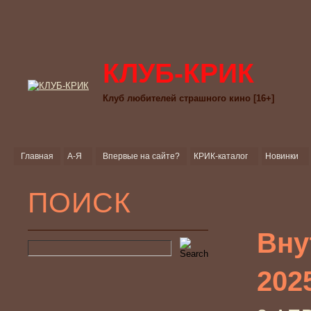
КЛУБ-КРИК
Клуб любителей страшного кино [16+]
Главная
А-Я
Впервые на сайте?
КРИК-каталог
Новинки
ПОИСК
Вну
202