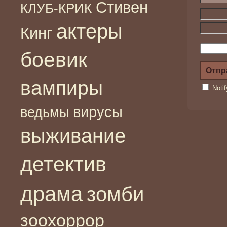
Стивен
КЛУБ-КРИК
актеры
Кинг
боевик
вампиры
Noti
вирусы
ведьмы
выживание
детектив
драма
зомби
зоохоррор