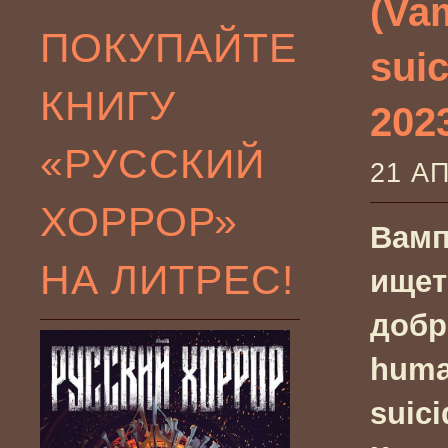
(Va
ПОКУПАЙТЕ
suic
КНИГУ
202
«РУССКИЙ
21 А
ХОРРОР»
Вамп
НА ЛИТРЕС!
ищет
добр
huma
suici