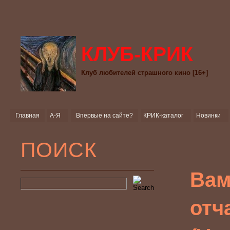
КЛУБ-КРИК
Клуб любителей страшного кино [16+]
Главная
А-Я
Впервые на сайте?
КРИК-каталог
Новинки
ПОИСК
Вам
отч