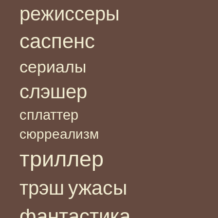
режиссеры
саспенс
сериалы
слэшер
сплаттер
сюрреализм
триллер
ужасы
трэш
фантастика