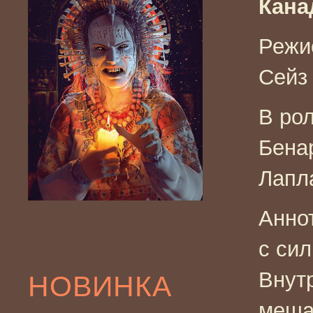
Кана
Режи
Сейз
В ро
Бена
Лапл
Анно
с сил
Внут
НОВИНКА
меша