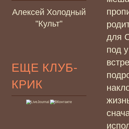
проп
Алексей Холодный
"Культ"
роди
для 
под у
встр
ЕЩЕ КЛУБ-
подр
КРИК
накл
жизнь
снач
испо