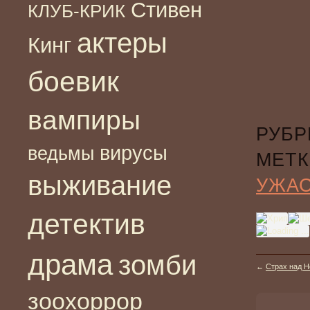
Стивен
КЛУБ-КРИК
актеры
Кинг
боевик
вампиры
РУБР
вирусы
ведьмы
МЕТК
выживание
УЖА
детектив
драма
зомби
←
Страх над Н
зоохоррор