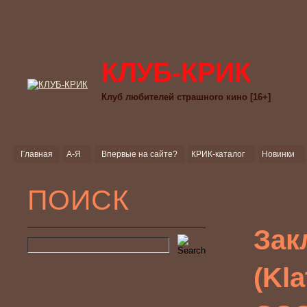
КЛУБ-КРИК
Клуб любителей страшного кино [16+]
Главная
А-Я
Впервые на сайте?
КРИК-каталог
Новинки
ПОИСК
Зак
(Kl