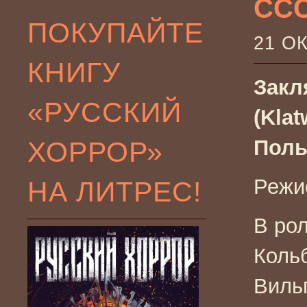
ССС
ПОКУПАЙТЕ
21 О
КНИГУ
Закл
«РУССКИЙ
(Klat
ХОРРОР»
Поль
Режи
НА ЛИТРЕС!
В ро
Коль
Виль