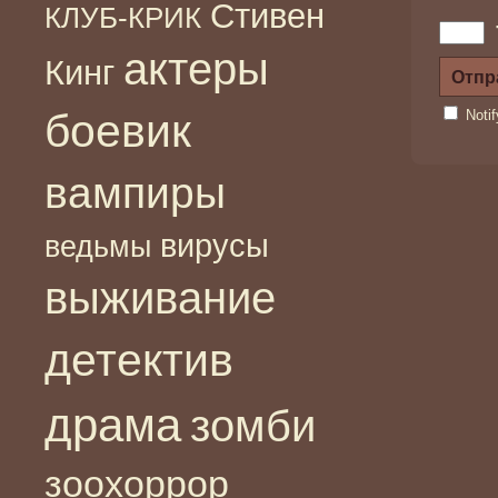
Стивен
КЛУБ-КРИК
актеры
Кинг
боевик
Noti
вампиры
вирусы
ведьмы
выживание
детектив
драма
зомби
зоохоррор