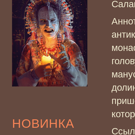
Сала
Анно
антик
мона
голов
манус
доли
приш
котор
НОВИНКА
Ссыл