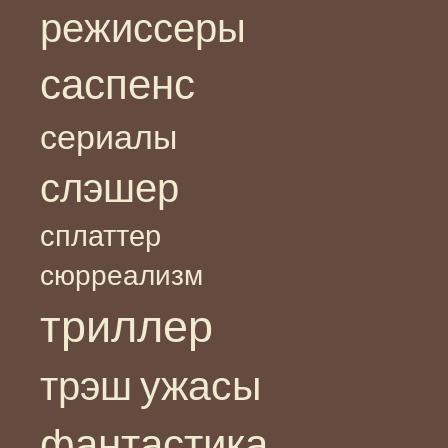
режиссеры
саспенс
сериалы
слэшер
сплаттер
сюрреализм
триллер
ужасы
трэш
фантастика