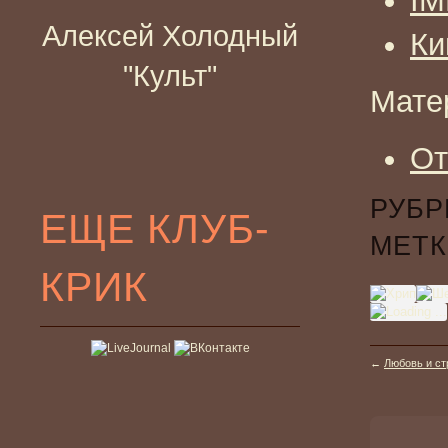
I
Алексей Холодный
Ки
"Культ"
Мате
От
РУБР
ЕЩЕ КЛУБ-
МЕТК
КРИК
←
Любовь и ст