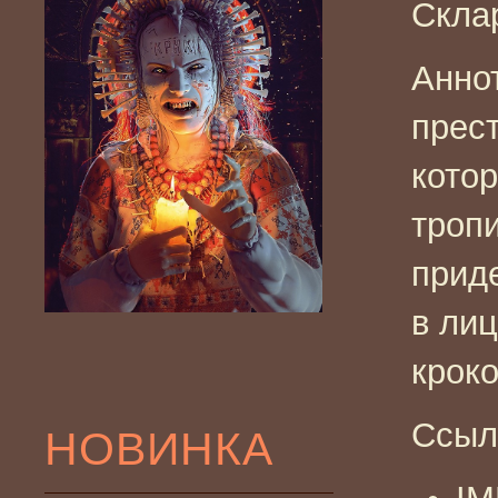
Скл
Анно
прес
кото
троп
приде
в ли
крок
Ссыл
НОВИНКА