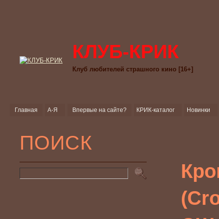
КЛУБ-КРИК
Клуб любителей страшного кино [16+]
Главная
А-Я
Впервые на сайте?
КРИК-каталог
Новинки
ПОИСК
Кро
(Cr