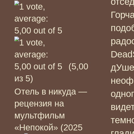
отсед
Горча
подо
радо
Dead
(5,00
дУше
из 5)
неоф
Отель в никуда —
одно
рецензия на
видет
мультфильм
темн
«Непокой» (2025
глади