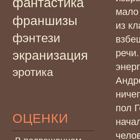
фантастика
мало
франшизы
из к
фэнтези
взбе
речи.
экранизация
энер
эротика
Андр
ниче
пол Г
ОЦЕНКИ
нача
чело