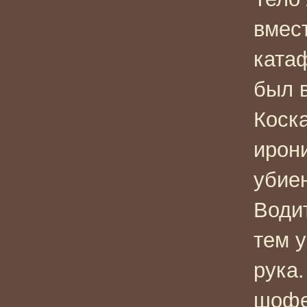
вмес
катаф
был 
Коска
ирон
убие
Води
тем 
рука
шофе