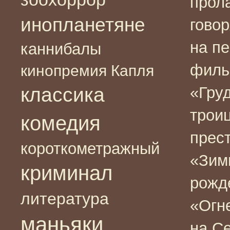
прол
инопланетяне
говор
на п
каннибалы
филь
кинопремия Капля
классика
«Гру
трои
комедия
прес
короткометражный
«Зим
криминал
рожд
литература
«Огн
маньяки
на С