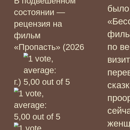
В подвешенном
было
состоянии —
«Бес
рецензия на
филь
фильм
по ве
«Пропасть» (2026
визи
пере
г.)
сказ
проо
сейча
женщ