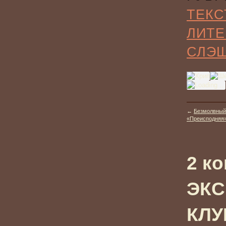
ТЕКС
ЛИТЕ
СЛЭ
←
Безмолвный
«Преисподняя» 
2 к
ЭКС
КЛУ