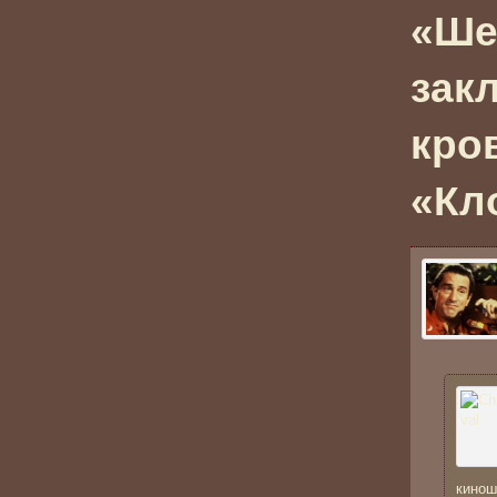
«Ше
зак
кро
«Кл
кинош