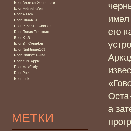
Блог Алексея Холодного
черн
Блог MidnightMan
Блог Aleera
имел 
Блог DimaKIN
Блог Роберта Виллэна
его 
Блог Павла Тракселя
Блог KillStar
устр
Блог Bill Compton
Блог Nightmare163
Аркад
Блог Dmitrythewind
Блог it_is_apple
Блог MaxCady
извес
Блог Petr
Блог Lirik
«Гово
Оста
а зат
МЕТКИ
прог