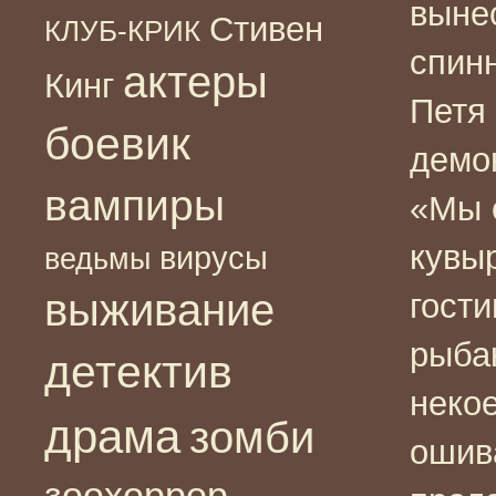
выне
Стивен
КЛУБ-КРИК
спинн
актеры
Кинг
Петя
боевик
демо
вампиры
«Мы 
кувы
вирусы
ведьмы
выживание
гост
рыба
детектив
некое
драма
зомби
ошив
зоохоррор