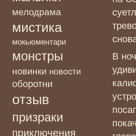
мелодрама
суетл
мистика
трево
снова
мокьюментари
монстры
В но
удив
новинки
новости
кали
оборотни
устр
отзыв
поса
призраки
покач
приключения