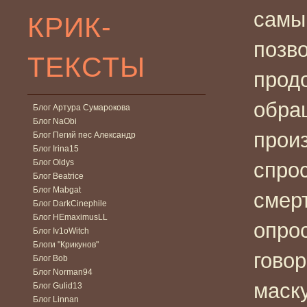
самым
КРИК-
позво
ТЕКСТЫ
прод
обра
Блог Артура Сумарокова
Блог NaObi
произ
Блог Пегий пес Александр
Блог Irina15
Блог Oldys
спрос
Блог Beatrice
Блог Mabgat
смер
Блог DarkCinephile
Блог HEmaximusLL
опрос
Блог Iv1oWitch
Блоги "Крикунов"
говор
Блог Bob
Блог Norman94
маску
Блог Gulid13
Блог Linnan