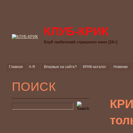
КЛУБ-КРИК
Клуб любителей страшного кино [16+]
Главная
А-Я
Впервые на сайте?
КРИК-каталог
Новинки
ПОИСК
КР
тол