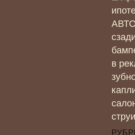
ипот
АВТО
сзад
бамп
в ре
зубн
капл
сало
стру
РУБР