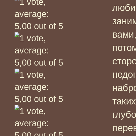
люби
зани
вами,
пото
сторо
недо
набро
таких
глубо
пере