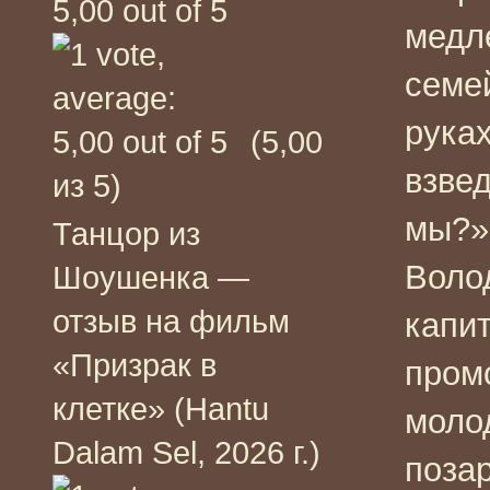
медл
семе
руках
(5,00
взве
из 5)
мы?»
Танцор из
Воло
Шоушенка —
отзыв на фильм
капи
«Призрак в
пром
клетке» (Hantu
моло
Dalam Sel, 2026 г.)
позар