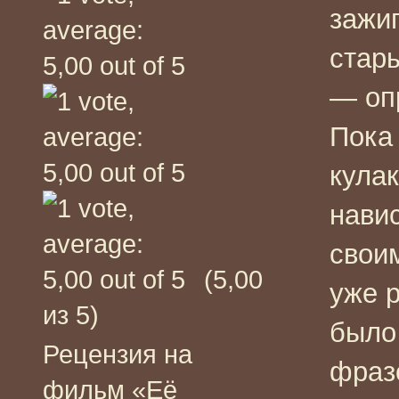
зажиг
стар
— оп
Пока
кулак
навис
свои
(5,00
уже р
из 5)
было
Рецензия на
фраз
фильм «Её