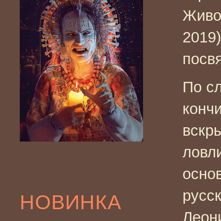
Живо
2019)
посв
По с
конч
вскр
ловли
осно
русс
НОВИНКА
Леон