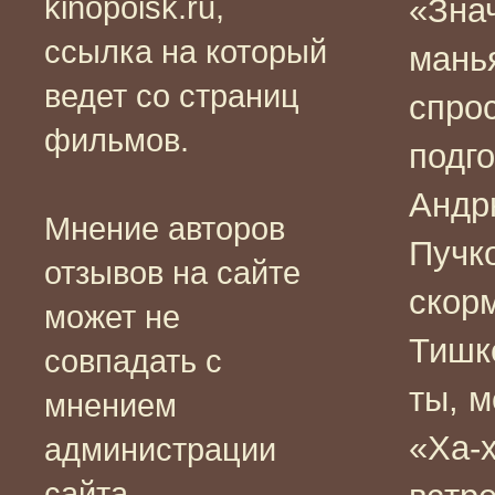
kinopoisk.ru,
«Знач
ссылка на который
мань
ведет со страниц
спро
фильмов.
подго
Андр
Мнение авторов
Пучко
отзывов на сайте
скор
может не
Тишк
совпадать с
ты, 
мнением
«Ха-х
администрации
сайта.