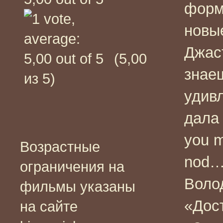
форм
новые
Джас
(5,00
знае
из 5)
удив
дала
you 
Возрастные
nod…
ограничения на
Волод
фильмы указаны
«Дост
на сайте