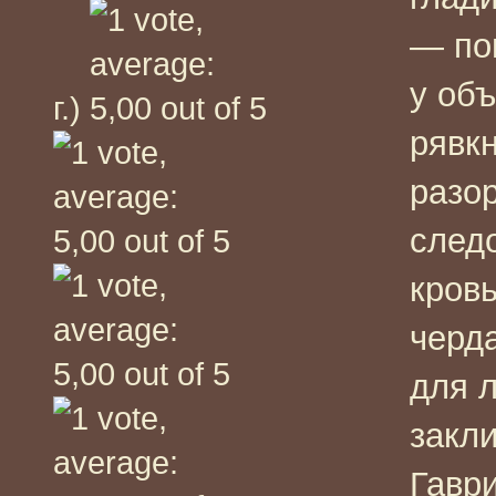
— по
у об
г.)
рявк
разо
след
кров
черд
для 
закл
Гавр