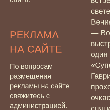
встр
свет
Вени
— Во
РЕКЛАМА
выст
НА САЙТЕ
один 
«Суп
По вопросам
Гаври
размещения
рекламы на сайте
прох
свяжитесь с
очка
администрацией.
спят