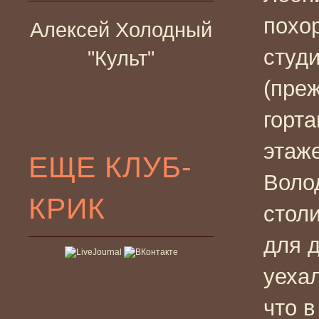
похо
Алексей Холодный
студ
"Культ"
(пре
горта
этаж
ЕЩЕ КЛУБ-
Воло
КРИК
стол
для д
уехал
что в