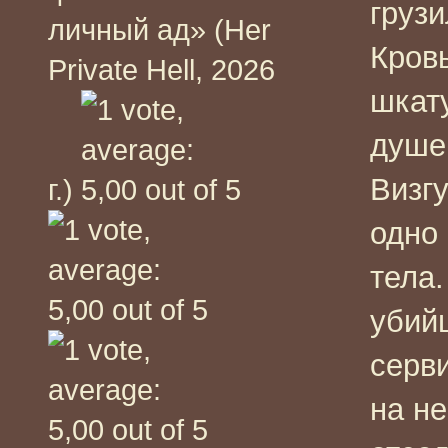
груз
личный ад» (Her
Кров
Private Hell, 2026
шкат
душе
Визг
г.)
одно 
тела.
убийц
серв
на н