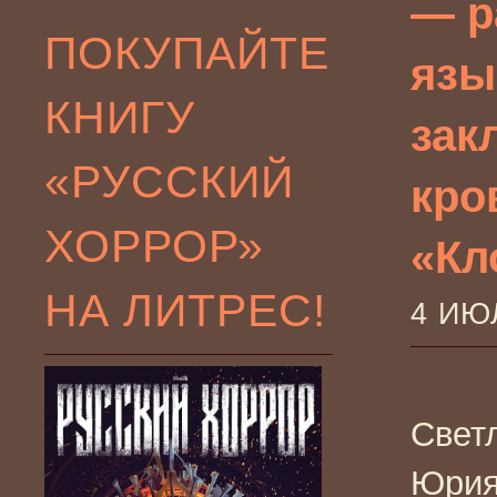
— р
ПОКУПАЙТЕ
язы
КНИГУ
зак
«РУССКИЙ
кро
ХОРРОР»
«Кл
НА ЛИТРЕС!
4 ИЮ
Свет
Юрия