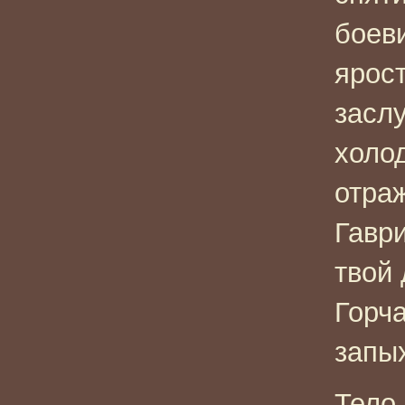
боев
ярос
засл
холод
отра
Гаври
твой
Горча
запы
Тело