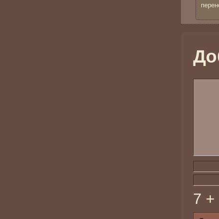
перен
До
7 +