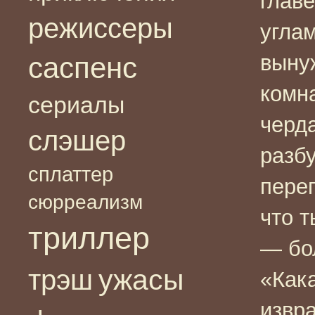
глав
режиссеры
углам
выну
саспенс
комн
сериалы
черд
слэшер
разб
сплаттер
пере
сюрреализм
что 
триллер
— бо
ужасы
трэш
«Кака
извр