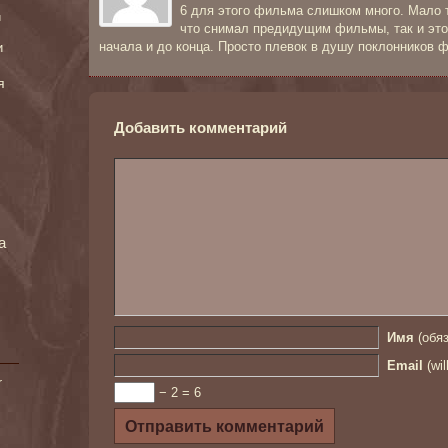
6 для этого фильма слишком много. Мало т
и
что снимал предидущим фильмы, так и это
начала и до конца. Просто плевок в душу поклонников
и
я
Добавить комментарий
а
Имя
(обяз
Email
(wil
r
− 2 = 6