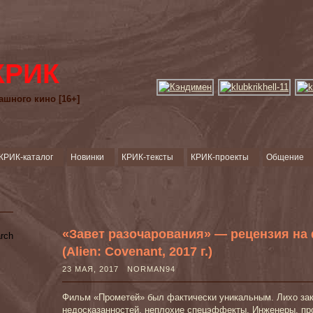
КРИК
ашного кино [16+]
КРИК-каталог
Новинки
КРИК-тексты
КРИК-проекты
Общение
«Завет разочарования» — рецензия на
(Alien: Covenant, 2017 г.)
23 МАЯ, 2017 NORMAN94
Фильм «Прометей» был фактически уникальным. Лихо зак
недосказанностей, неплохие спецэффекты, Инженеры, про