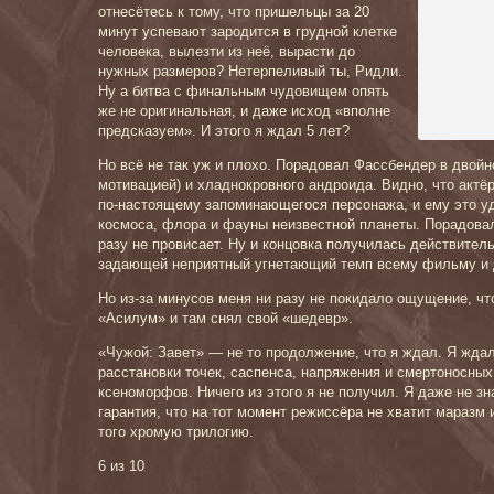
отнесётесь к тому, что пришельцы за 20
минут успевают зародится в грудной клетке
человека, вылезти из неё, вырасти до
нужных размеров? Нетерпеливый ты, Ридли.
Ну а битва с финальным чудовищем опять
же не оригинальная, и даже исход «вполне
предсказуем». И этого я ждал 5 лет?
Но всё не так уж и плохо. Порадовал Фассбендер в двойн
мотивацией) и хладнокровного андроида. Видно, что актё
по-настоящему запоминающегося персонажа, и ему это у
космоса, флора и фауны неизвестной планеты. Порадовал
разу не провисает. Ну и концовка получилась действите
задающей неприятный угнетающий темп всему фильму и
Но из-за минусов меня ни разу не покидало ощущение, чт
«Асилум» и там снял свой «шедевр».
«Чужой: Завет» — не то продолжение, что я ждал. Я жда
расстановки точек, саспенса, напряжения и смертоносны
ксеноморфов. Ничего из этого я не получил. Я даже не зн
гарантия, что на тот момент режиссёра не хватит маразм и
того хромую трилогию.
6 из 10