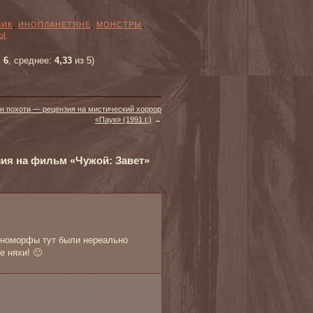
ВИК
,
ИНОПЛАНЕТЯНЕ
,
МОНСТРЫ
,
Ы
:
6
, среднее:
4,33
из 5)
н похоти — рецензия на мистический хоррор
«Паук» (1991 г.)
→
зия на фильм «Чужой: Завет»
сеноморфы тут были нереально
е няхи! 🙂