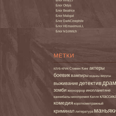
Блог Irina15
Блог Oldys
Блог Beatrice
Блог Mabgat
Блог DarkCinephile
Блог HEmaximusLL
Блог Iv1oWitch
МЕТКИ
актеры
Стивен Кинг
КЛУБ-КРИК
боевик
вампиры
вирусы
ведьмы
дра
детектив
выживание
зомби
инопланетяне
зоохоррор
классик
каннибалы
кинопремия Капля
комедия
короткометражный
маньяк
криминал
литература