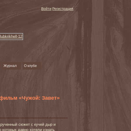
Войти
Регистрация
Журнал
О клубе
 фильм «Чужой: Завет»
рученный сюжет с кучей дыр и
 которых давно хотели узнать