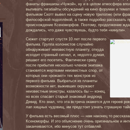
»
фанаты франшизы «Чужой», ну и в целом атмосфера впол
выливать гигабайты обсуждений на кино форумах и темати
фильмом Скотт вывел на сцену новую трилогию (или фра
философской подоплёкой, а также подробно рассказать п
происхождение Ксеноморфов. Поэтому, продолжение ждал
дождались, что даже чувствуешь, будто тебя «кинули».
Сюжет стартует спустя 10 лет после первого
фильма. Группа колонистов случайно
обнаруживает неизвестную планету, откуда
исходит странный сигнал, и, недолго думая,
решают его посетить. Фактически сразу
после прибытия несколько членов экипажа
становятся жертвами неизвестных спор, от
которых они «рожают» тех монстров из
первого фильма. Выбраться из планеты
возможности нет, выживших окружают
неизвестные монстры, казалось бы — конец,
но всех спасает старый знакомый андроид
Девид. Кто знал, что эта встреча окажется для героев ро
лап хищных чудовищ, им предстоит узнать страшную та
У фильма есть весомый плюс — нам наконец то рассказа
Ксеноморфы. И это объяснение очень оригинальное и инт
заканчиваются, ибо минусов тут отбавляй.