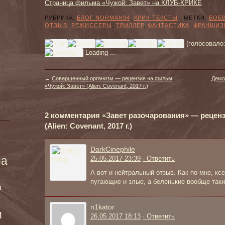
Страница фильма «Чужой: Завет» на КЛУБ-КРИКЕ
РУБРИКА:
БЛОГ NORMAN94
,
КРИК-ТЕКСТЫ
МЕТКИ:
БОЕ
ОТЗЫВ
,
РЕЖИССЕРЫ
,
ТРИЛЛЕР
,
ФАНТАСТИКА
,
ФРАНШИЗ
(голосовало
Loading ...
←
Совершенный организм — рецензия на фильм
Демо
«Чужой: Завет» (Alien: Covenant, 2017 г.)
2 комментария «Завет разочарования» — рецен
(Alien: Covenant, 2017 г.)
DarkCinephile
ма
25.05.2017 23:39
· Ответить
А вот и нейтральный отзыв. Как по мне, к
пугающие и злые, а беленькие вообще таки
а
n1kator
и
26.05.2017 18:13
· Ответить