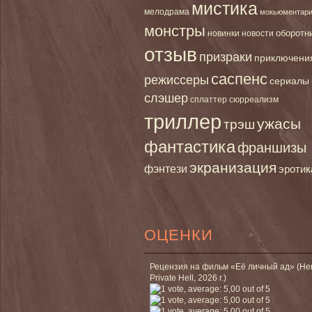
мистика
мелодрама
мокьюментар
монстры
новинки
оборотн
новости
отзыв
призраки
приключени
саспенс
режиссеры
сериалы
слэшер
сплаттер
сюрреализм
триллер
ужасы
трэш
фантастика
франшизы
экранизация
фэнтези
эротик
ОЦЕНКИ
Рецензия на фильм «Её личный ад» (He
Private Hell, 2026 г.)