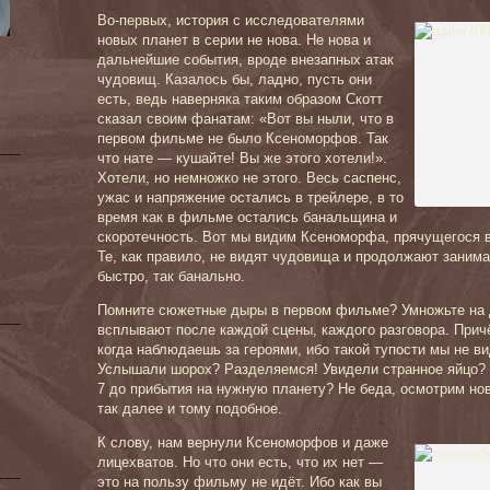
Во-первых, история с исследователями
новых планет в серии не нова. Не нова и
дальнейшие события, вроде внезапных атак
чудовищ. Казалось бы, ладно, пусть они
есть, ведь наверняка таким образом Скотт
сказал своим фанатам: «Вот вы ныли, что в
первом фильме не было Ксеноморфов. Так
что нате — кушайте! Вы же этого хотели!».
Хотели, но немножко не этого. Весь саспенс,
ужас и напряжение остались в трейлере, в то
время как в фильме остались банальщина и
скоротечность. Вот мы видим Ксеноморфа, прячущегося 
Те, как правило, не видят чудовища и продолжают заним
быстро, так банально.
Помните сюжетные дыры в первом фильме? Умножьте на д
всплывают после каждой сцены, каждого разговора. Причё
когда наблюдаешь за героями, ибо такой тупости мы не в
Услышали шорох? Разделяемся! Увидели странное яйцо? 
7 до прибытия на нужную планету? Не беда, осмотрим нов
так далее и тому подобное.
К слову, нам вернули Ксеноморфов и даже
лицехватов. Но что они есть, что их нет —
это на пользу фильму не идёт. Ибо как вы