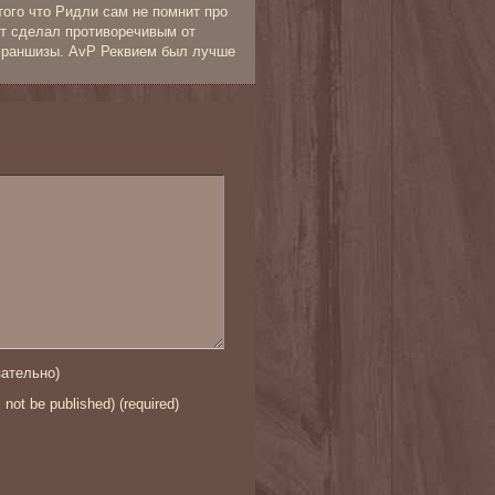
ого что Ридли сам не помнит про
т сделал противоречивым от
 франшизы. AvP Реквием был лучше
ательно)
l not be published) (required)