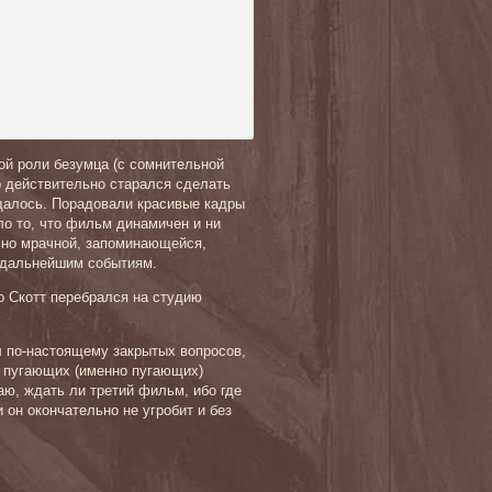
ой роли безумца (с сомнительной
р действительно старался сделать
далось. Порадовали красивые кадры
о то, что фильм динамичен и ни
льно мрачной, запоминающейся,
 дальнейшим событиям.
о Скотт перебрался на студию
л по-настоящему закрытых вопросов,
х пугающих (именно пугающих)
аю, ждать ли третий фильм, ибо где
 он окончательно не угробит и без