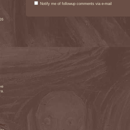
Notify me of followup comments via e-mail
)
026
)
не
та.