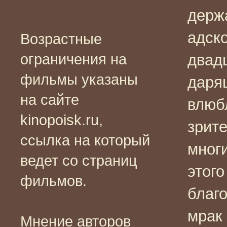
держ
адск
Возрастные
ограничения на
двадц
фильмы указаны
даря
на сайте
влюб
kinopoisk.ru,
зрите
ссылка на который
мног
ведет со страниц
этог
фильмов.
благо
мрак 
Мнение авторов