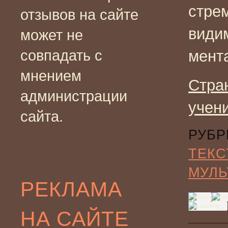
стрем
отзывов на сайте
види
может не
совпадать с
мента
мнением
Стра
администрации
учен
сайта.
РУБР
ТЕКС
МУЛЬ
РЕКЛАМА
НА САЙТЕ