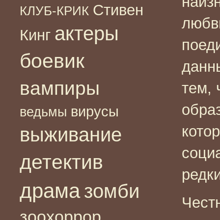
наиз
Стивен
КЛУБ-КРИК
любв
актеры
Кинг
поед
боевик
данн
вампиры
тем, 
обра
вирусы
ведьмы
кото
выживание
соци
детектив
редки
драма
зомби
Честн
зоохоррор