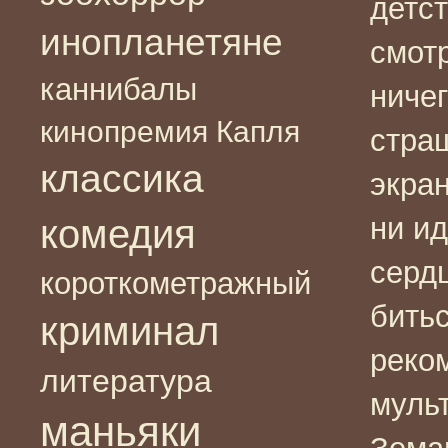
детст
инопланетяне
смот
каннибалы
ниче
кинопремия Капля
стра
классика
экра
комедия
ни и
серд
короткометражный
битьс
криминал
реко
литература
муль
маньяки