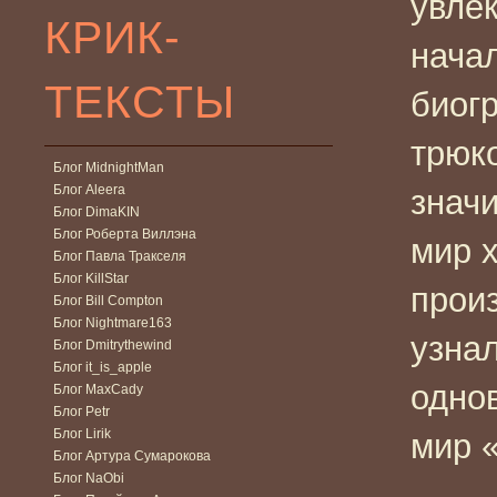
увле
КРИК-
нача
ТЕКСТЫ
биог
трюко
Блог MidnightMan
Блог Aleera
значи
Блог DimaKIN
Блог Роберта Виллэна
мир 
Блог Павла Тракселя
Блог KillStar
произ
Блог Bill Compton
Блог Nightmare163
узнал
Блог Dmitrythewind
Блог it_is_apple
одно
Блог MaxCady
Блог Petr
Блог Lirik
мир 
Блог Артура Сумарокова
Блог NaObi