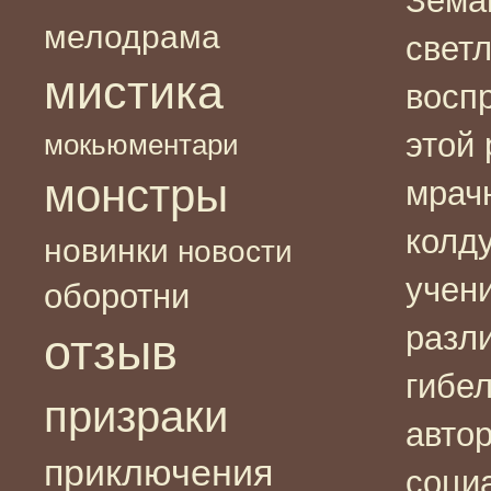
Зема
мелодрама
свет
мистика
воспр
этой 
мокьюментари
монстры
мрач
колд
новинки
новости
учен
оборотни
разл
отзыв
гибел
призраки
авто
приключения
соци