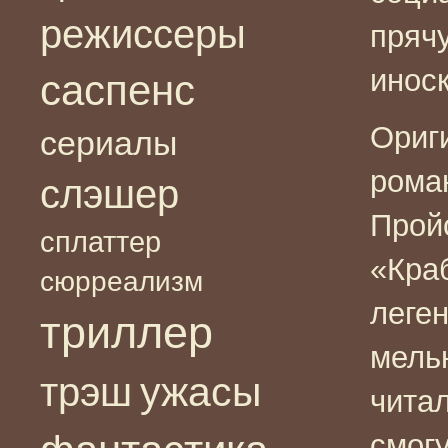
режиссеры
прячу
инос
саспенс
Ориг
сериалы
рома
слэшер
Прой
сплаттер
«Кра
сюрреализм
леге
триллер
мель
ужасы
трэш
читал
смог