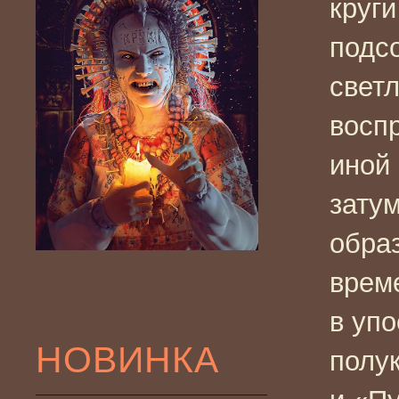
круги
подс
свет
восп
иной 
зату
обра
време
в уп
НОВИНКА
полу