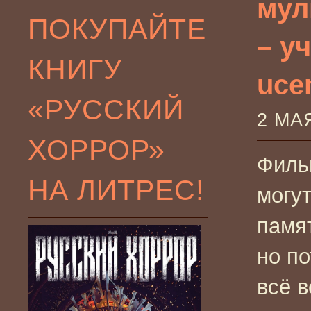
мул
ПОКУПАЙТЕ
– у
КНИГУ
ucen
«РУССКИЙ
2 МА
ХОРРОР»
Филь
НА ЛИТРЕС!
могут
памя
но по
всё в