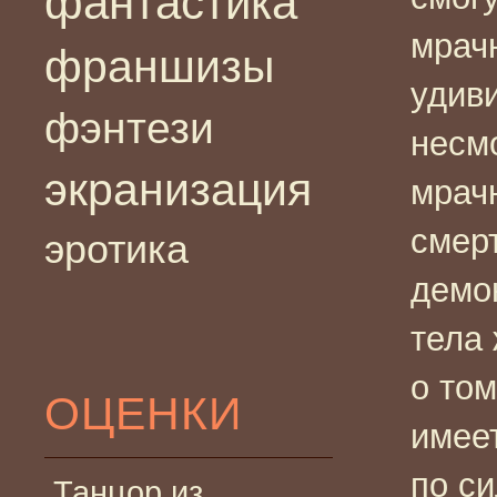
фантастика
мрачн
франшизы
удив
фэнтези
несм
экранизация
мрач
смерт
эротика
демо
тела 
о том
ОЦЕНКИ
имее
по си
Танцор из