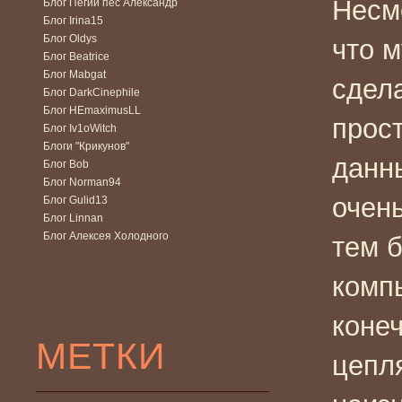
Несмо
Блог Пегий пес Александр
Блог Irina15
Блог Oldys
что 
Блог Beatrice
Блог Mabgat
сдел
Блог DarkCinephile
Блог HEmaximusLL
прост
Блог Iv1oWitch
Блоги "Крикунов"
данн
Блог Bob
Блог Norman94
очен
Блог Gulid13
Блог Linnan
Блог Алексея Холодного
тем 
комп
конеч
МЕТКИ
цепл