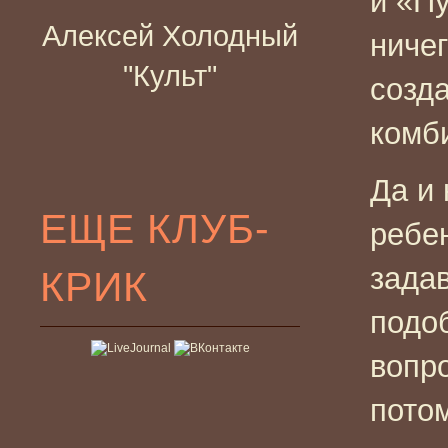
и «П
Алексей Холодный
ничег
"Культ"
созд
комб
Да и 
ЕЩЕ КЛУБ-
ребе
зада
КРИК
подо
вопр
потом