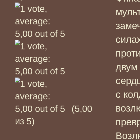
муль
замеч
силах
прот
двум
серд
с кол
возл
(5,00
из 5)
прев
Возл