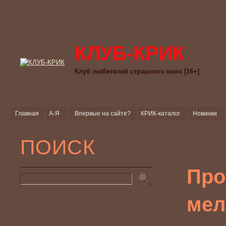
КЛУБ-КРИК
Клуб любителей страшного кино [16+]
Главная
А-Я
Впервые на сайте?
КРИК-каталог
Новинки
ПОИСК
Про
мел