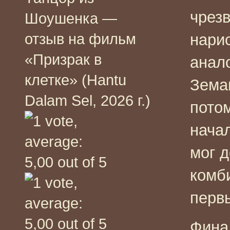
чрез
Шоушенка —
отзыв на фильм
нари
«Призрак в
анало
клетке» (Hantu
Зема
Dalam Sel, 2026 г.)
потом
нача
мог 
комб
перв
Фина