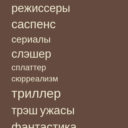
режиссеры
саспенс
сериалы
слэшер
сплаттер
сюрреализм
триллер
ужасы
трэш
фантастика