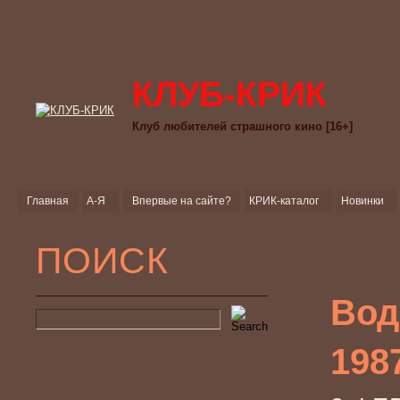
КЛУБ-КРИК
Клуб любителей страшного кино [16+]
Главная
А-Я
Впервые на сайте?
КРИК-каталог
Новинки
ПОИСК
Вод
198