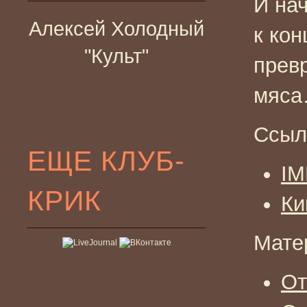
И на
Алексей Холодный
к кон
"Культ"
превр
мяс
Ссыл
ЕЩЕ КЛУБ-
I
КРИК
Ки
Мате
От