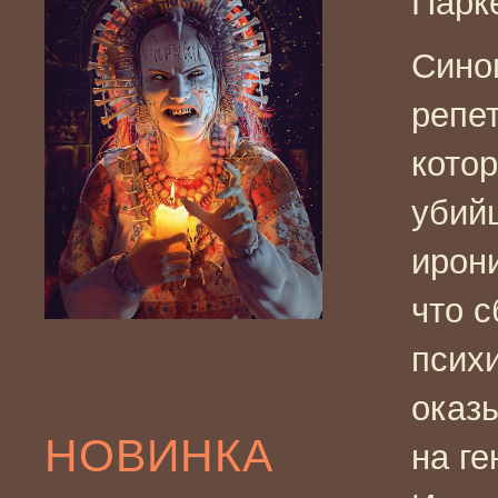
Парк
Сино
репе
котор
убий
ирони
что 
псих
оказ
НОВИНКА
на г