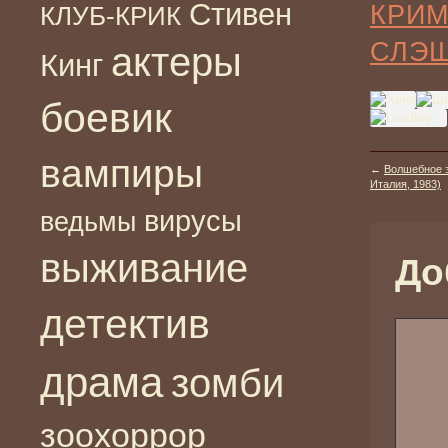
Стивен
КРИ
КЛУБ-КРИК
СЛЭ
актеры
Кинг
боевик
вампиры
←
Волшебное з
Италия, 1983)
вирусы
ведьмы
выживание
До
детектив
драма
зомби
зоохоррор