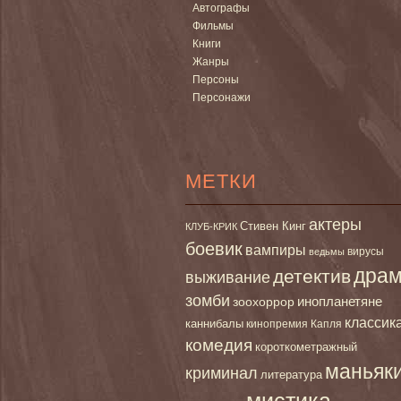
Автографы
Фильмы
Книги
Жанры
Персоны
Персонажи
МЕТКИ
актеры
Стивен Кинг
КЛУБ-КРИК
боевик
вампиры
вирусы
ведьмы
дра
детектив
выживание
зомби
инопланетяне
зоохоррор
классик
каннибалы
кинопремия Капля
комедия
короткометражный
маньяк
криминал
литература
мистика