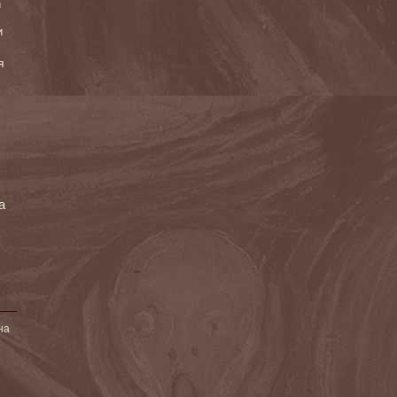
и
и
я
а
на