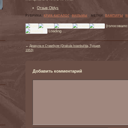
Отзыв Oldys
РУБРИКА:
КРИК-КАТАЛОГ
,
ФИЛЬМЫ
МЕТКИ:
ВАМПИРЫ
,
К
(голосовало
Loading ...
←
Дракула в Стамбуле (Drakula Istanbul’da, Турция,
1953)
Добавить комментарий