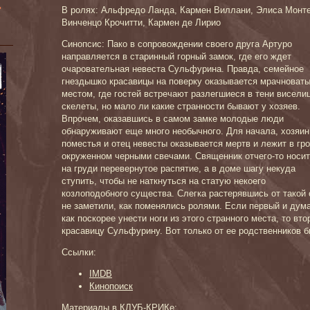
»
В ролях: Альфредо Ланда, Кармен Виллани, Элиса Монте
Винченцо Крочитти, Кармен де Лирио
Синопсис: Пако в сопровождении своего друга Артуро
направляется в старинный горный замок, где его ждет
очаровательная невеста Сульфурина. Правда, семейное
гнездышко красавицы на поверку оказывается мрачноват
местом, где гостей встречают разлегшиеся в тени висели
скелеты, но мало ли какие странности бывают у хозяев.
Впрочем, оказавшись в самом замке молодые люди
обнаруживают еще много необычного. Для начала, хозяин
поместья и отец невесты оказывается мертв и лежит в гро
окруженном черными свечами. Священник отчего-то носит
на груди перевернутое распятие, а в доме шагу некуда
ступить, чтобы не наткнуться на статую некоего
козлоподобного существа. Слегка растерявшись от такой 
не заметили, как поменялись ролями. Если первый и дума
как поскорее унести ноги из этого странного места, то вт
красавицу Сульфурину. Вот только от ее родственников 
Ссылки:
IMDB
Кинопоиск
Материалы в КЛУБ-КРИКе: