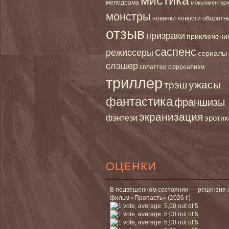
мелодрама
мокьюментар
монстры
новинки
оборотн
новости
отзыв
призраки
приключени
саспенс
режиссеры
сериалы
слэшер
сплаттер
сюрреализм
триллер
ужасы
трэш
фантастика
франшизы
экранизация
фэнтези
эротик
ОЦЕНКИ
В подвешенном состоянии — рецензия 
фильм «Пропасть» (2026 г.)