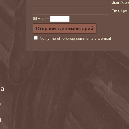
Имя
(обяз
Email
(wil
68 − 59 =
Notify me of followup comments via e-mail
ма
а
и