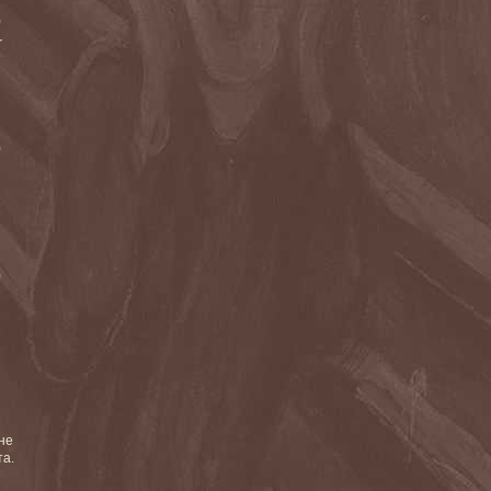
)
r
)
)
не
та.