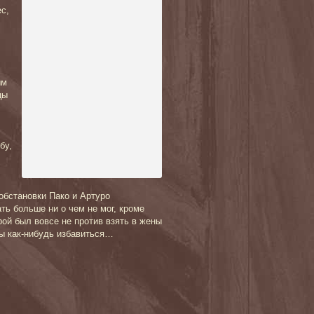
с,
ым
цы
бу,
обстановки Пако и Артуро
ть больше ни о чем не мог, кроме
орой был вовсе не против взять в жены
бы как-нибудь избавиться…