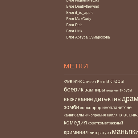
Блог Nightmare163
Блог Dmitrythewind
Блог it_is_apple
Блог MaxCady
Блог Petr
Блог Lirik
Блог Артура Сумарокова
МЕТКИ
актеры
Стивен Кинг
КЛУБ-КРИК
боевик
вампиры
вирусы
ведьмы
дра
детектив
выживание
зомби
инопланетяне
зоохоррор
классик
каннибалы
кинопремия Капля
комедия
короткометражный
маньяк
криминал
литература