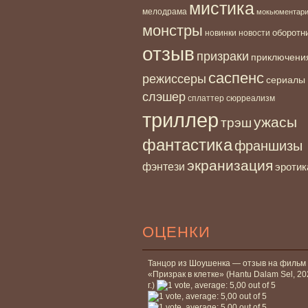
мистика
мелодрама
мокьюментар
монстры
новинки
оборотн
новости
отзыв
призраки
приключени
саспенс
режиссеры
сериалы
слэшер
сплаттер
сюрреализм
триллер
ужасы
трэш
фантастика
франшизы
экранизация
фэнтези
эротик
ОЦЕНКИ
Танцор из Шоушенка — отзыв на фильм
«Призрак в клетке» (Hantu Dalam Sel, 2
г.)