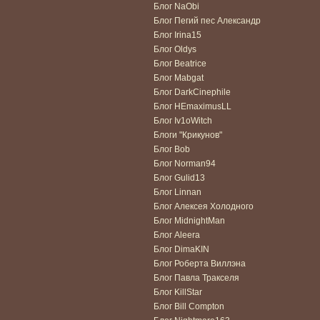
Блог NaObi
Блог Пегий пес Александр
Блог Irina15
Блог Oldys
Блог Beatrice
Блог Mabgat
Блог DarkCinephile
Блог HEmaximusLL
Блог Iv1oWitch
Блоги "Крикунов"
Блог Bob
Блог Norman94
Блог Gulid13
Блог Linnan
Блог Алексея Холодного
Блог MidnightMan
Блог Aleera
Блог DimaKIN
Блог Роберта Виллэна
Блог Павла Тракселя
Блог KillStar
Блог Bill Compton