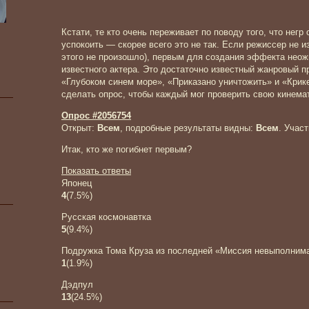
Кстати, те кто очень переживает по поводу того, что нег
успокоить — скорее всего это не так. Если режиссер не 
этого не произошло), первым для создания эффекта неож
известного актера. Это достаточно известный жанровый п
«Глубоком синем море», «Приказано уничтожить» и «Крик
сделать опрос, чтобы каждый мог проверить свою кинема
Опрос #2056754
Открыт:
Всем
, подробные результаты видны:
Всем
.
Участ
Итак, кто же погибнет первым?
Показать ответы
Японец
4
(
7.5
%
)
Русская космонавтка
5
(
9.4
%
)
Подружка Тома Круза из последней «Миссия невыполним
1
(
1.9
%
)
Дэдпул
13
(
24.5
%
)