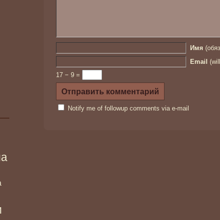
Имя
(обяз
Email
(wil
17 − 9 =
Notify me of followup comments via e-mail
ма
а
и