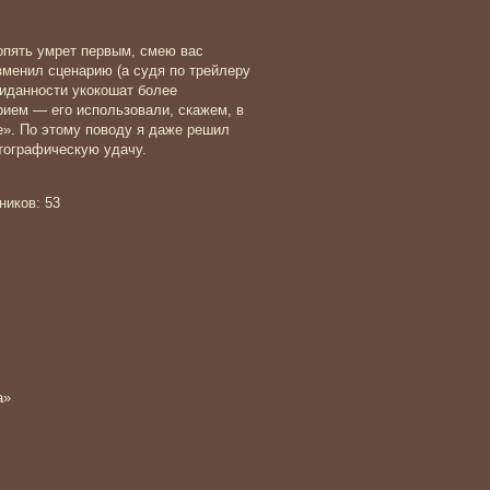
р опять умрет первым, смею вас
изменил сценарию (а судя по трейлеру
иданности укокошат более
рием — его использовали, скажем, в
е». По этому поводу я даже решил
тографическую удачу.
ников: 53
а»