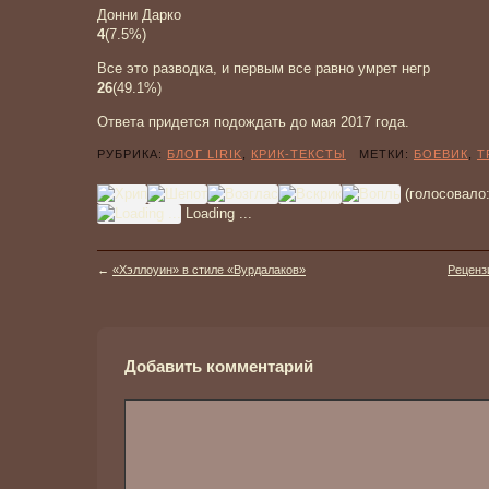
Донни Дарко
4
(
7.5
%
)
Все это разводка, и первым все равно умрет негр
26
(
49.1
%
)
Ответа придется подождать до мая 2017 года.
РУБРИКА:
БЛОГ LIRIK
,
КРИК-ТЕКСТЫ
МЕТКИ:
БОЕВИК
,
Т
(голосовало
Loading ...
←
«Хэллоуин» в стиле «Вурдалаков»
Реценз
Добавить комментарий