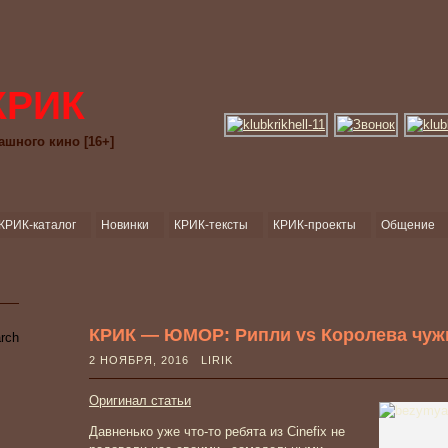
КРИК
ашного кино [16+]
КРИК-каталог
Новинки
КРИК-тексты
КРИК-проекты
Общение
КРИК — ЮМОР: Рипли vs Королева чуж
2 НОЯБРЯ, 2016 LIRIK
Оригинал статьи
Давненько уже что-то ребята из Cinefix не