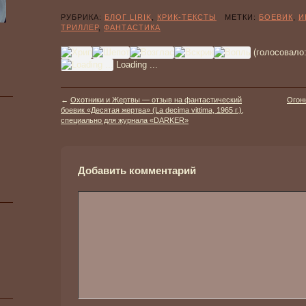
РУБРИКА:
БЛОГ LIRIK
,
КРИК-ТЕКСТЫ
МЕТКИ:
БОЕВИК
,
И
ТРИЛЛЕР
,
ФАНТАСТИКА
(голосовало
Loading ...
←
Охотники и Жертвы — отзыв на фантастический
Огон
боевик «Десятая жертва» (La decima vittima, 1965 г.),
специально для журнала «DARKER»
Добавить комментарий