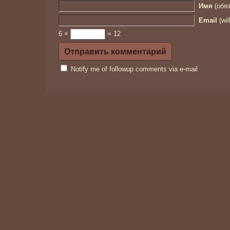
Имя
(обяз
Email
(wil
6 ×
= 12
Notify me of followup comments via e-mail