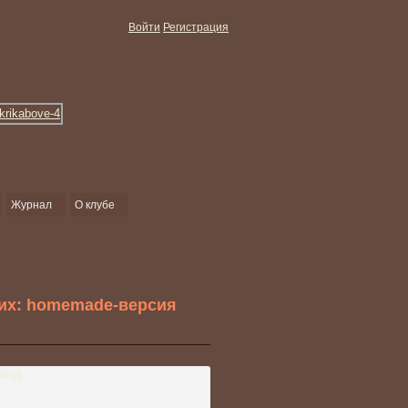
Войти
Регистрация
Журнал
О клубе
их: homemade-версия