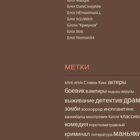
Блог Mabgat
Блог DarkCinephile
Блог HEmaximusLL
Блог Iv1oWitch
Блоги "Крикунов"
Блог Bob
Блог Norman94
МЕТКИ
актеры
Стивен Кинг
КЛУБ-КРИК
боевик
вампиры
вирусы
ведьмы
дра
детектив
выживание
зомби
инопланетяне
зоохоррор
классик
каннибалы
кинопремия Капля
комедия
короткометражный
маньяк
криминал
литература