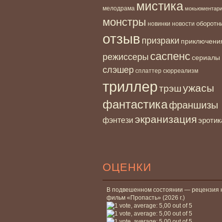
мистика
мелодрама
мокьюментар
монстры
новинки
оборотн
новости
отзыв
призраки
приключени
саспенс
режиссеры
сериалы
слэшер
сплаттер
сюрреализм
триллер
ужасы
трэш
фантастика
франшизы
экранизация
фэнтези
эротик
ОЦЕНКИ
В подвешенном состоянии — рецензия 
фильм «Пропасть» (2026 г.)