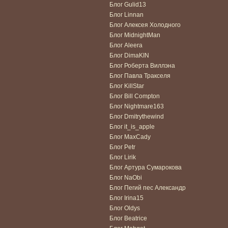
Блог Gulid13
Блог Linnan
Блог Алексея Холодного
Блог MidnightMan
Блог Aleera
Блог DimaKIN
Блог Роберта Виллэна
Блог Павла Тракселя
Блог KillStar
Блог Bill Compton
Блог Nightmare163
Блог Dmitrythewind
Блог it_is_apple
Блог MaxCady
Блог Petr
Блог Lirik
Блог Артура Сумарокова
Блог NaObi
Блог Пегий пес Александр
Блог Irina15
Блог Oldys
Блог Beatrice