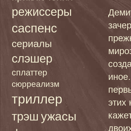
режиссеры
Деми
заче
саспенс
преж
сериалы
миро
слэшер
созда
сплаттер
иное.
сюрреализм
перв
триллер
этих
ужасы
трэш
кажет
двои