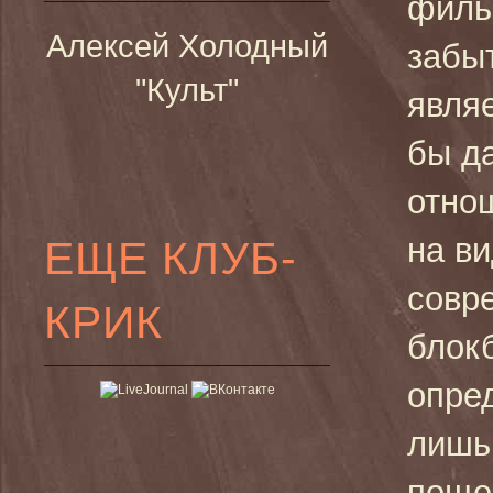
фильм
Алексей Холодный
забыт
"Культ"
являе
бы д
отно
на в
ЕЩЕ КЛУБ-
совр
КРИК
блокб
опре
лишь
поще