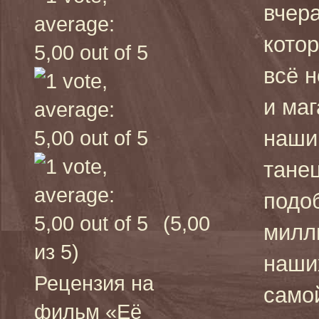
вчер
кото
всё 
и ма
наши
танец
подо
(5,00
милл
из 5)
наши
Рецензия на
самой
фильм «Её