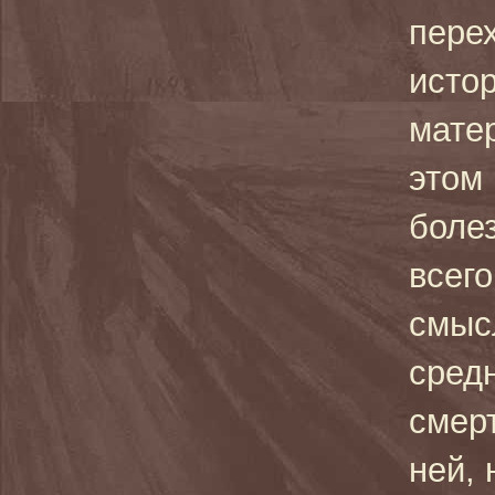
пере
истор
мате
этом
боле
всего
смыс
сред
смерт
ней, 