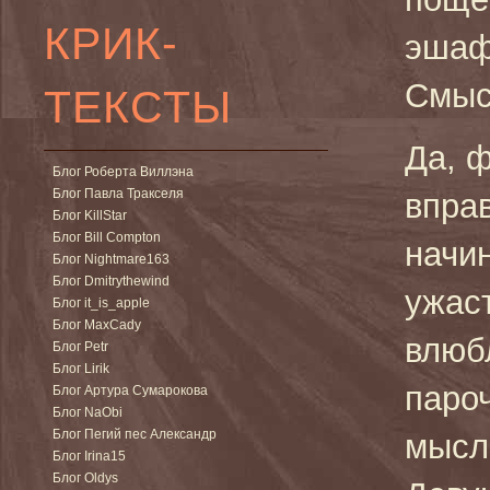
КРИК-
эшаф
Смыс
ТЕКСТЫ
Да, 
Блог Роберта Виллэна
Блог Павла Тракселя
впра
Блог KillStar
Блог Bill Compton
начин
Блог Nightmare163
Блог Dmitrythewind
ужаст
Блог it_is_apple
Блог MaxCady
влюб
Блог Petr
Блог Lirik
пароч
Блог Артура Сумарокова
Блог NaObi
Блог Пегий пес Александр
мысл
Блог Irina15
Блог Oldys