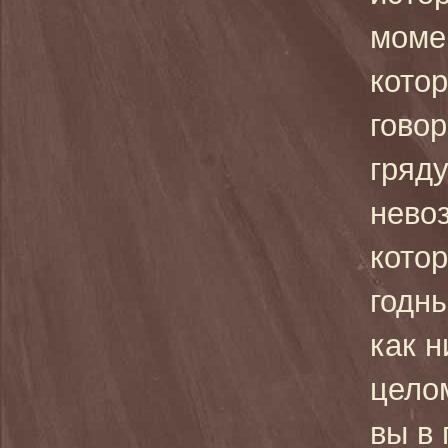
момен
котор
говор
гряд
невоз
котор
годн
как н
целом
вы в 