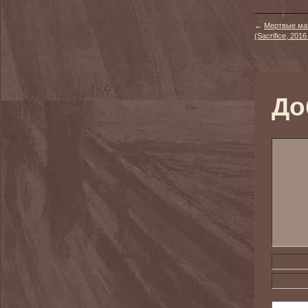
←
Мертвые ма
(Sacrifice, 20
До