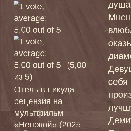
душа
Мнен
влюб
оказ
диам
(5,00
Деву
из 5)
себя
Отель в никуда —
прои
рецензия на
лучш
мультфильм
Демиу
«Непокой» (2025