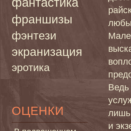
фантастика
райск
франшизы
любы
фэнтези
Мале
выск
экранизация
вопло
эротика
предс
Ведь
услу
ОЦЕНКИ
лишь
и эк