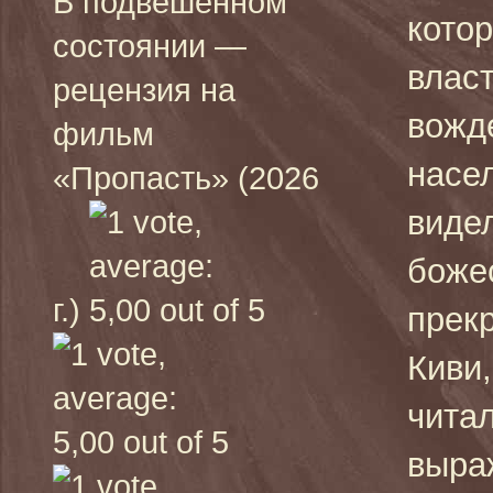
В подвешенном
кото
состоянии —
влас
рецензия на
вожд
фильм
насел
«Пропасть» (2026
виде
боже
г.)
прек
Киви,
читал
выра