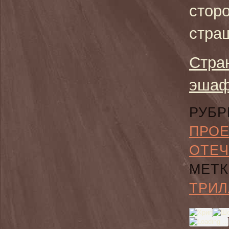
стор
стра
Стра
эшаф
РУБР
ПРО
ОТЕЧ
МЕТК
ТРИЛ