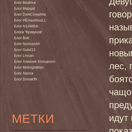
Деву
Блог Beatrice
Блог Mabgat
говор
Блог DarkCinephile
Блог HEmaximusLL
назыв
Блог Iv1oWitch
Блоги "Крикунов"
прик
Блог Bob
Блог Norman94
Блог Gulid13
новы
Блог Linnan
Блог Алексея Холодного
лес,
Блог MidnightMan
Блог Aleera
боят
Блог DimaKIN
чащоб
пред
МЕТКИ
идут 
показ