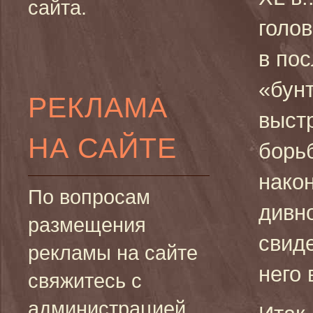
сайта.
голов
в по
«бунт
РЕКЛАМА
выст
НА САЙТЕ
борь
након
По вопросам
дивн
размещения
свиде
рекламы на сайте
него 
свяжитесь с
администрацией.