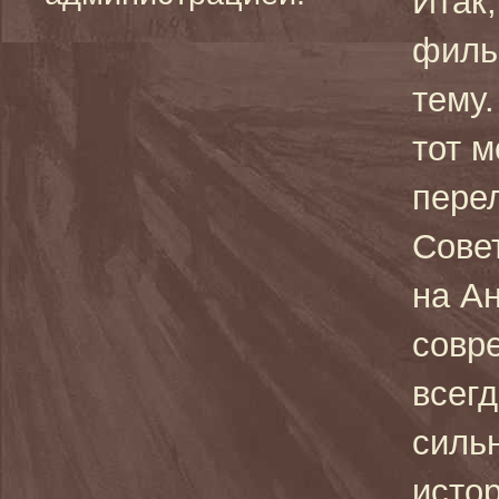
Итак
филь
тему.
тот 
пере
Сове
на Ан
совр
всег
силь
исто