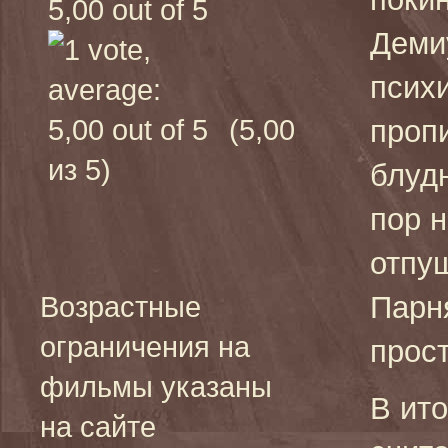
Деми
псих
(5,00
пропи
из 5)
блуд
пор н
отпу
Парня
Возрастные
ограничения на
прос
фильмы указаны
В ито
на сайте