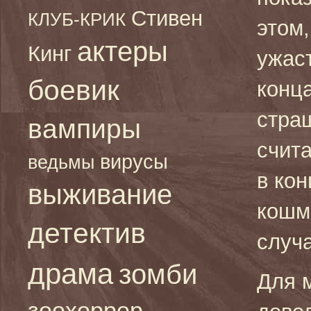
Стивен
КЛУБ-КРИК
этом,
актеры
Кинг
ужас
боевик
конц
страш
вампиры
счита
вирусы
ведьмы
в кон
выживание
кошм
детектив
случ
драма
зомби
Для 
зоохоррор