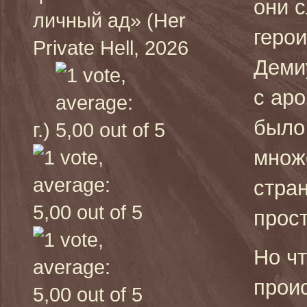
они 
личный ад» (Her
геро
Private Hell, 2026
Деми
с ар
было
г.)
множ
стран
прос
Но ч
прои