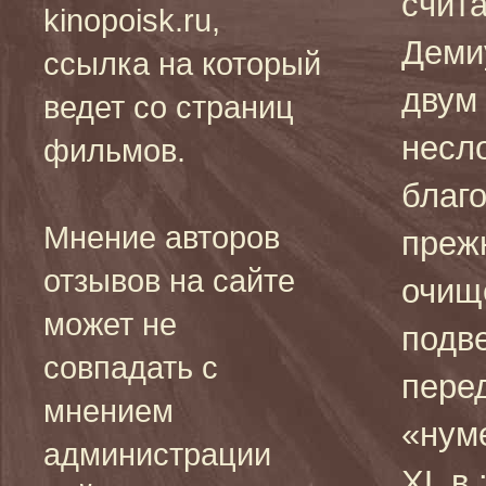
счит
kinopoisk.ru,
Деми
ссылка на который
двум
ведет со страниц
несл
фильмов.
благ
Мнение авторов
преж
отзывов на сайте
очищ
может не
подв
совпадать с
пере
мнением
«нуме
администрации
XL в.