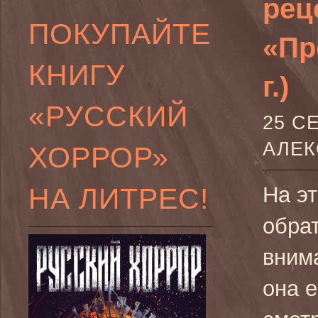
рец
ПОКУПАЙТЕ
«Пр
КНИГУ
г.)
«РУССКИЙ
25 С
АЛЕ
ХОРРОР»
НА ЛИТРЕС!
На э
обра
вним
она е