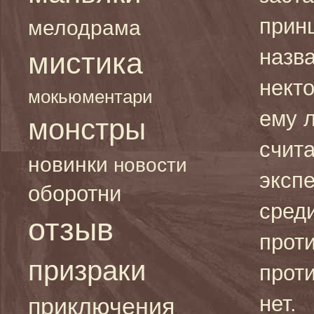
прин
мелодрама
назв
мистика
нект
мокьюментари
ему л
монстры
счит
новинки
новости
эксп
оборотни
среди
отзыв
проти
призраки
прот
нет.
приключения