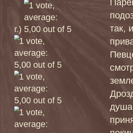
Паре
подоз
так, 
г.)
прив
Певцо
смотр
земле
Дрозд
душа
прин
покин