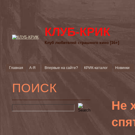
КЛУБ-КРИК
Клуб любителей страшного кино [16+]
Главная
А-Я
Впервые на сайте?
КРИК-каталог
Новинки
ПОИСК
Не 
спя