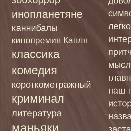
дово
инопланетяне
симв
легко
каннибалы
инте
кинопремия Капля
притч
классика
мысл
комедия
главн
короткометражный
наш 
криминал
исто
литература
назва
маньяки
заста