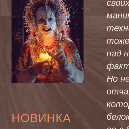
свои
мани
техн
тоже
над 
факт
Но не
отча
кото
НОВИНКА
бело