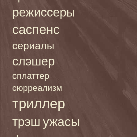
режиссеры
саспенс
сериалы
слэшер
сплаттер
сюрреализм
триллер
ужасы
трэш