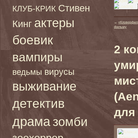
Стивен
КЛУБ-КРИК
актеры
Кинг
←
«Кловерфилд
фильму
боевик
2 к
вампиры
уми
вирусы
ведьмы
мис
выживание
(Aen
детектив
для
драма
зомби
зоохоррор