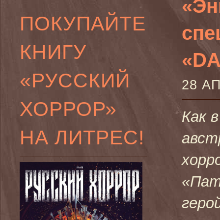
«Эн
ПОКУПАЙТЕ
спе
КНИГУ
«D
«РУССКИЙ
28 А
ХОРРОР»
Как в
НА ЛИТРЕС!
авст
хорр
«Пат
геро