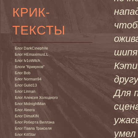
КРИК-
напа
чтоб
ТЕКСТЫ
ожив
Блог DarkCinephile
шипя
Блог HEmaximusLL
Блог Iv1oWitch
Кэти
Блоги "Крикунов"
Блог Bob
друг
Блог Norman94
Блог Gulid13
Для 
Блог Linnan
Блог Алексея Холодного
сцен
Блог MidnightMan
Блог Aleera
Блог DimaKIN
ужас
Блог Роберта Виллэна
Блог Павла Тракселя
умел
Блог KillStar