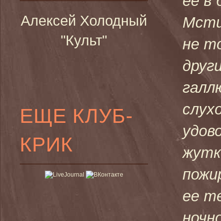
ее в
Алексей Холодный
Мсти
"Культ"
не т
друг
галл
слух
ЕЩЕ КЛУБ-
удов
КРИК
жутк
пожи
ее те
ночн