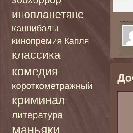
инопланетяне
каннибалы
кинопремия Капля
классика
комедия
До
короткометражный
криминал
литература
маньяки