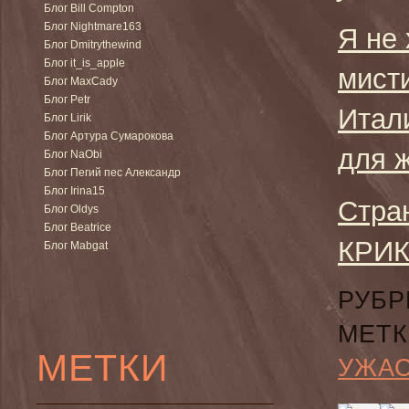
Блог Bill Compton
Блог Nightmare163
Я не 
Блог Dmitrythewind
Блог it_is_apple
мист
Блог MaxCady
Блог Petr
Итал
Блог Lirik
Блог Артура Сумарокова
для 
Блог NaObi
Блог Пегий пес Александр
Блог Irina15
Стра
Блог Oldys
Блог Beatrice
КРИК
Блог Mabgat
РУБР
МЕТК
МЕТКИ
УЖА