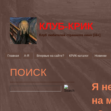
КЛУБ-КРИК
Клуб любителей страшного кино [16+]
Главная
А-Я
Впервые на сайте?
КРИК-каталог
Новинки
ПОИСК
Я н
на 