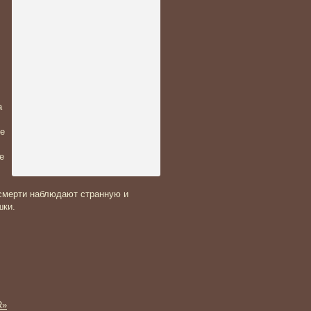
а
же
е
 смерти наблюдают странную и
шки.
R»