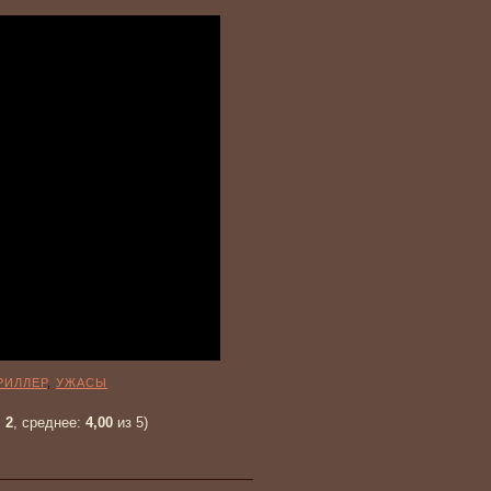
РИЛЛЕР
,
УЖАСЫ
:
2
, среднее:
4,00
из 5)