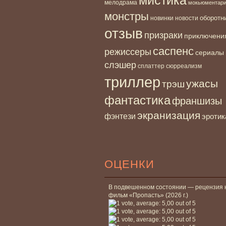
мелодрама
мокьюментар
монстры
новинки
оборотн
новости
отзыв
призраки
приключени
саспенс
режиссеры
сериалы
слэшер
сплаттер
сюрреализм
триллер
ужасы
трэш
фантастика
франшизы
экранизация
фэнтези
эротик
ОЦЕНКИ
В подвешенном состоянии — рецензия 
фильм «Пропасть» (2026 г.)