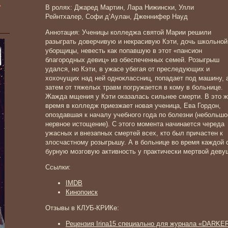
»
В ролях: Джаред Мартин, Лара Нижински, Улли
Рейнтхалер, Софи д’Аулан, Дженнифер Науд
Аннотация: Ученицы колледжа святой Марии решили
разыграть доверчивую и некрасивую Кэти, дочь школьной
уборщицы, невесть как попавшую в этот «пансион
благородных девиц» из обеспеченных семей. Розыгрыш
удался, но Кэти, в ужасе убегая от преследующих и
хохочущих над ней одноклассниц, попадает под машину, 
затем от тяжелых травм погружается в кому в больнице.
Жажда мщения у Кэти оказалась сильнее смерти. В это 
время в колледж приезжает новая ученица, Ева Гордон,
опоздавшая к началу учебного года по болезни (небольшо
нервное истощение). С этого момента начинается череда
ужасных и внезапных смертей всех, кто был причастен к
злосчастному розыгрышу. А в больнице во время каждой
бурную мозговую активность у практически мертвой деву
Ссылки:
IMDB
Кинопоиск
Отзывы в КЛУБ-КРИКе:
Рецензия Irina15 специально для журнала «DARKE