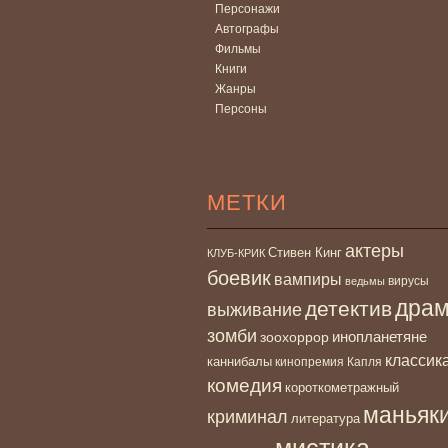
Персонажи
Автографы
Фильмы
Книги
Жанры
Персоны
МЕТКИ
актеры
Стивен Кинг
КЛУБ-КРИК
боевик
вампиры
вирусы
ведьмы
дра
детектив
выживание
зомби
инопланетяне
зоохоррор
классик
каннибалы
кинопремия Капля
комедия
короткометражный
маньяк
криминал
литература
мистика