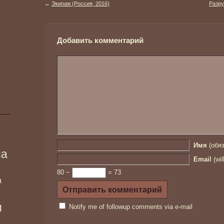
←
Экипаж (Россия, 2016)
Разру
Добавить комментарий
Имя
(обяз
ма
Email
(wil
80 −
= 73
а
и
Notify me of followup comments via e-mail