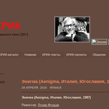
КРИК
ашного кино [16+]
КРИК-каталог
Новинки
КРИК-тексты
КРИК-проекты
Общение
Энигма (Aenigma, Италия, Югославия, 1
28 АПРЕЛЯ, 2016 IRINA15
Э
нигма (Aenigma, Италия, Югославия, 1987)
Режиссер:
Лучио Фульчи