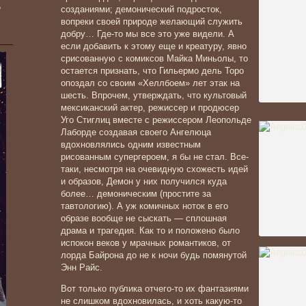
»
созданиями; демонический подросток,
вопреки своей природе желающий служить
добру… Где-то мы все это уже видели. А
если добавить к этому еще и креатуру, явно
срисованную с комиксов Майка Миньолы, то
остается признать, что Гильермо дель Торо
опоздал со своим «Хеллбоем» лет этак на
шесть. Впрочем, утверждать, что культовый
мексиканский актер, режиссер и продюсер
Уго Стиглиц вместе с режиссером Леопольде
Лаборде создавая своего Ангелюца
вдохновлялись одним известным
рисованным супергероем, я бы не стал. Все-
таки, несмотря на очевидную схожесть идей
и образов, Демон у них получился куда
более…
демоническим (простите за
тавтологию). А уж комичных ноток в его
образе вообще не сыскать — сплошная
драма и трагедия. Как то и положено было
испокон веков у мрачных романтиков, от
лорда Байрона до не к ночи будь помянутой
Энн Райс.
Вот только публика отчего-то их фантазиями
не слишком вдохновилась, и хоть какую-то