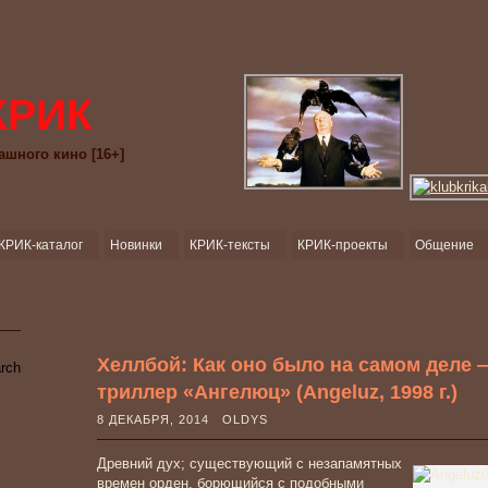
КРИК
ашного кино [16+]
КРИК-каталог
Новинки
КРИК-тексты
КРИК-проекты
Общение
Хеллбой: Как оно было на самом деле 
триллер «Ангелюц» (Angeluz, 1998 г.)
8 ДЕКАБРЯ, 2014 OLDYS
Древний дух; существующий с незапамятных
времен орден, борющийся с подобными