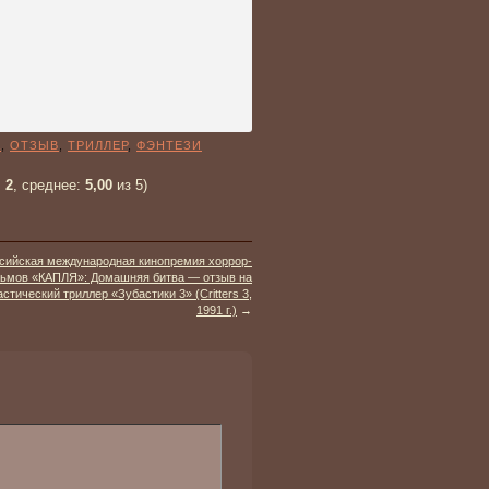
А
,
ОТЗЫВ
,
ТРИЛЛЕР
,
ФЭНТЕЗИ
:
2
, среднее:
5,00
из 5)
сийская международная кинопремия хоррор-
ьмов «КАПЛЯ»: Домашняя битва — отзыв на
стический триллер «Зубастики 3» (Critters 3,
1991 г.)
→