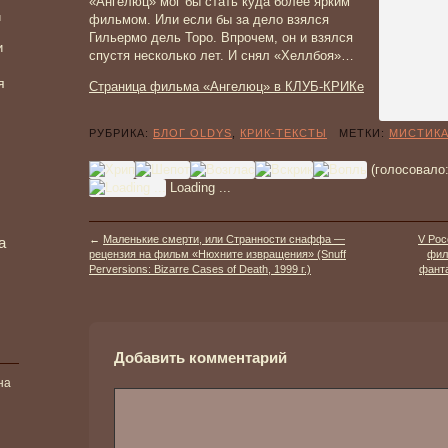
«Ангелюц» мог бы стать куда более ярким
и
фильмом. Или если бы за дело взялся
Гильермо дель Торо. Впрочем, он и взялся
и
спустя несколько лет. И снял «Хеллбоя»…
я
Страница фильма «Ангелюц» в КЛУБ-КРИКе
РУБРИКА:
БЛОГ OLDYS
,
КРИК-ТЕКСТЫ
МЕТКИ:
МИСТИК
(голосовало
Loading ...
←
Маленькие смерти, или Странности снаффа —
V Рос
а
рецензия на фильм «Нюхните извращения» (Snuff
фил
Perversions: Bizarre Cases of Death, 1999 г.)
фанта
Добавить комментарий
на