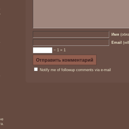
)
r
Имя
(обяз
)
Email
(wil
− 1 = 1
Notify me of followup comments via e-mail
)
не
та.