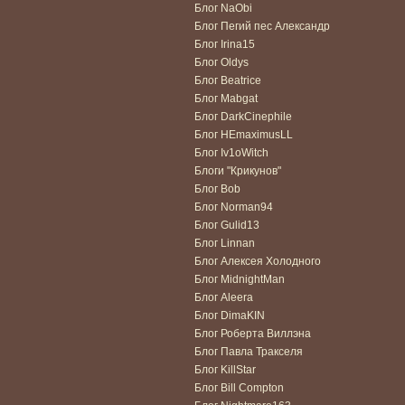
Блог NaObi
Блог Пегий пес Александр
Блог Irina15
Блог Oldys
Блог Beatrice
Блог Mabgat
Блог DarkCinephile
Блог HEmaximusLL
Блог Iv1oWitch
Блоги "Крикунов"
Блог Bob
Блог Norman94
Блог Gulid13
Блог Linnan
Блог Алексея Холодного
Блог MidnightMan
Блог Aleera
Блог DimaKIN
Блог Роберта Виллэна
Блог Павла Тракселя
Блог KillStar
Блог Bill Compton