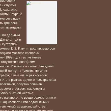
ние серии
оей службы
Психиатрии,
манты Лоуренс
смотреть пару
ть для себя.
ыми выводами.
вший дальним
Даудла, так и
й кустарной
жения D.J. Kary и прославившегося
мецкого мастера кровавых
я» 1999 года тем не менее
 отсутствию оного) сим
асов. И винить в столь очевидной
вшей ленту в глубоких могилах
графа, стоит лишь режиссеров
нить в рамках единого пространства
практикой, попутно попинав
одрома с сексом, насилием и
ублику знатной жестью
о наивного, не везде реалистичного
ми над несчастными подопытными
утентичный американский ответ
ается ни радикального авторского