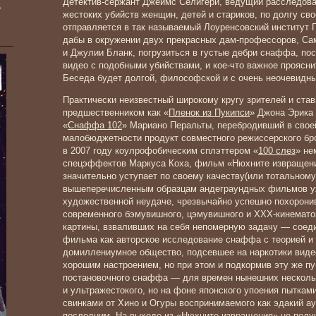
Детектив-сержант Джеймс Селигери, ведущий расследова
»
жестоких убийств женщин, детей и стариков, по долгу св
отправляется в так называемый Лоуренсовский институт 
дабы в окружении двух прекрасных дам-профессоров, Са
и Джулии Бланк, погрузиться в густые дебри снаффа, по
видео с подобными убийствами, и кое-что важное проясни
Беседа будет долгой, философской и с очень неочевидн
Практически неизвестный широкому кругу зрителей и ста
предшественником как «
Пленок из Пукипси
» Джона Эрика 
«
Снаффа 102
» Мариано Перальты, перебродивший в свое
малобюджетности продукт совместного режиссерского бро
в 2007 году коулрофобическим сплэттером «
100 слез
» не
спецэффектов Маркуса Коха, фильм «Нюхните извращени
значительно уступает по своему качеству(или тотальному
вышеперечисленным образцам андеграундных фильмов уж
художественной неудаче, чрезвычайно успешно похорони
современного бэмувишного, цэмувишного и ХХХ-кинемато
картины, взваливших на себя непомерную задачу — соеди
фильма как авторское исследование снаффа с теорией и 
домиллениумное общество, подсевшее на наркотики виде
хорошим настроением, но при этом и подкормив эту же п
постановочного снаффа — для времен нынешних нескольк
и ультражестокого, но на фоне японского упоения пытка
свинками от Хино и Огуры воспринимаемого как эдакий а
последним. На выходе из «Нюхните извращения» не получ