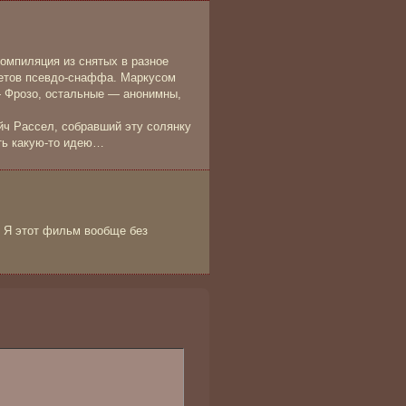
омпиляция из снятых в разное
жетов псевдо-снаффа. Маркусом
— Фрозо, остальные — анонимны,
йч Рассел, собравший эту солянку
ть какую-то идею…
. Я этот фильм вообще без