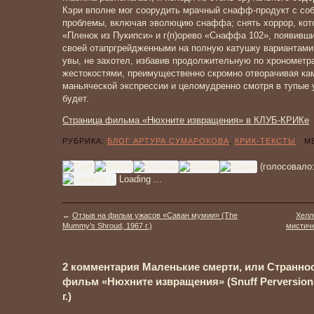
Кэри вполне мог соорудить мрачный снафф-продукт с со
проблемы, включая эволюцию снаффа; снять хоррор, кото
«Пленок из Пукипси» и г(п)орево «Снаффа 102», появивши
своей отапргрейдженными на полную катушку вариантами 
увы, не захотел, избавив продолжительную по хронометр
жестокостями, преимущественно скромно отворачивая ка
маньяческой экспрессии и целомудренно смотря в тупые 
будет.
Страница фильма «Нюхните извращения» в КЛУБ-КРИКе
РУБРИКА:
БЛОГ АРТУРА СУМАРОКОВА
,
КРИК-ТЕКСТЫ
МЕ
(голосовало
Loading ...
←
Отзыв на фильм ужасов «Саван мумии» (The
Хелл
Mummy’s Shroud, 1967 г.)
мистиче
2 комментария Маленькие смерти, или Странно
фильм «Нюхните извращения» (Snuff Perversions:
г.)