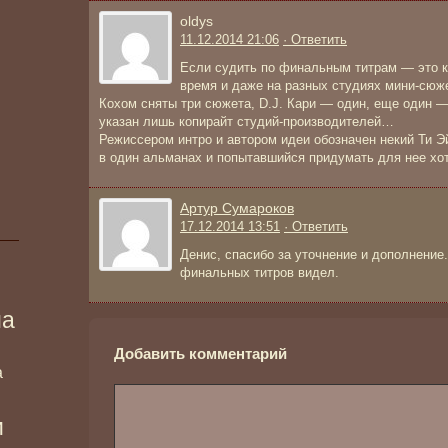
oldys
11.12.2014 21:06
· Ответить
Если судить по финальным титрам — это к
время и даже на разных студиях мини-сю
Кохом сняты три сюжета, D.J. Кари — один, еще один 
указан лишь копирайт студий-производителей…
Режиссером интро и автором идеи обозначен некий Ти Э
в один альманах и попытавшийся придумать для нее хо
Артур Сумароков
17.12.2014 13:51
· Ответить
Денис, спасибо за уточнение и дополнение
финальных титров видел.
ма
Добавить комментарий
а
и