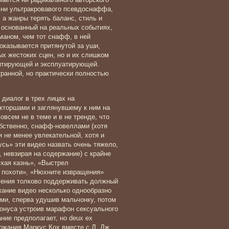
 ни ультракровавого псевдоснаффа,
 а жанры терять баланс, стиль и
 основанный на реальных событиях,
маном, чем тот снафф, в ней
казывается притянутой за уши,
х жестоких сцен, но и их слишком
зитирующей и эксплуатирующей.
ранной, но практически полностью
диалог в трех лицах на
торшами и заглянувшему к ним на
овсем не в теме и в не тренде, что
обственно, снафф-новеллами (хотя
 не менее увлекательной, хотя и
усь» эти видео назвать очень тяжело,
 невзирая на содержание) с крайне
кая казнь», «Выстрел
 похоти», «Нюхните извращения»
умения толково поддерживать должный
жание видео несколько однообразно
ми, сперва удушив мальчонку, потом
бонуса устроив марафон сексуального
ие предполагает, но deux ex
ержания Маркус Кох вместе с Д. Дж.