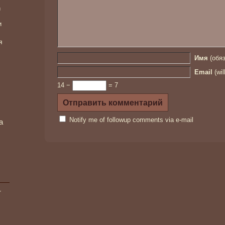
и
и
я
Имя
(обяз
Email
(wil
14 −
= 7
Notify me of followup comments via e-mail
а
r