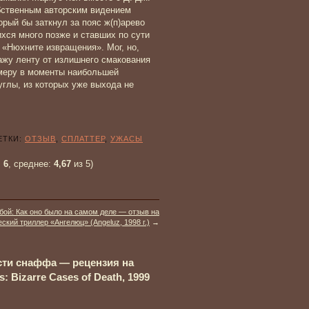
бственным авторским видением
рый бы заткнул за пояс ж(п)арево
хся много позже и ставших по сути
«Нюхните извращения». Мог, но,
ажу ленту от излишнего смакования
меру в моменты наибольшей
углы, из которых уже выхода не
ТКИ:
ОТЗЫВ
,
СПЛАТТЕР
,
УЖАСЫ
:
6
, среднее:
4,67
из 5)
бой: Как оно было на самом деле — отзыв на
ский триллер «Ангелюц» (Angeluz, 1998 г.)
→
сти снаффа — рецензия на
 Bizarre Cases of Death, 1999