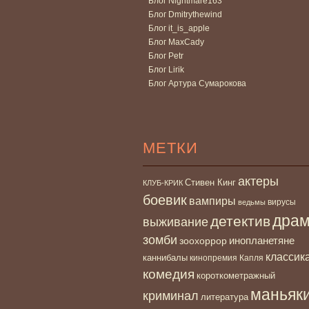
Блог Nightmare163
Блог Dmitrythewind
Блог it_is_apple
Блог MaxCady
Блог Petr
Блог Lirik
Блог Артура Сумарокова
МЕТКИ
актеры
Стивен Кинг
КЛУБ-КРИК
боевик
вампиры
вирусы
ведьмы
дра
детектив
выживание
зомби
инопланетяне
зоохоррор
классик
каннибалы
кинопремия Капля
комедия
короткометражный
маньяк
криминал
литература