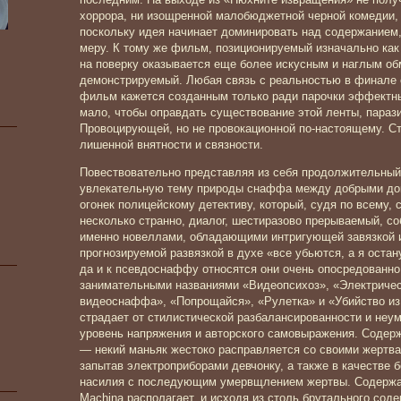
хоррора, ни изощренной малобюджетной черной комедии,
поскольку идея начинает доминировать над содержанием,
меру. К тому же фильм, позиционируемый изначально как
на поверку оказывается еще более искусным и наглым об
демонстрируемый. Любая связь с реальностью в финале о
фильм кажется созданным только ради парочки эффектны
мало, чтобы оправдать существование этой ленты, пара
Провоцирующей, но не провокационной по-настоящему. Ст
лишенной внятности и связности.
Повествовательно представляя из себя продолжительный 
увлекательную тему природы снаффа между добрыми док
огонек полицейскому детективу, который, судя по всему, с
несколько странно, диалог, шестиразово прерываемый, с
именно новеллами, обладающими интригующей завязкой и
прогнозируемой развязкой в духе «все убьются, а я остан
да и к псевдоснаффу относятся они очень опосредованно,
занимательными названиями «Видеопсихоз», «Электричес
видеоснаффа», «Попрощайся», «Рулетка» и «Убийство из
страдает от стилистической разбалансированности и не
уровень напряжения и авторского самовыражения. Содер
— некий маньяк жестоко расправляется со своими жертва
запытав электроприборами девчонку, а также в качестве 
насилия с последующим умервщлением жертвы. Содержан
Machina располагает, и исходя из столь брутального сод