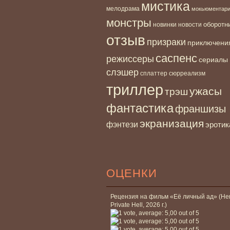
мистика
мелодрама
мокьюментар
монстры
новинки
оборотн
новости
отзыв
призраки
приключени
саспенс
режиссеры
сериалы
слэшер
сплаттер
сюрреализм
триллер
ужасы
трэш
фантастика
франшизы
экранизация
фэнтези
эротик
ОЦЕНКИ
Рецензия на фильм «Её личный ад» (He
Private Hell, 2026 г.)