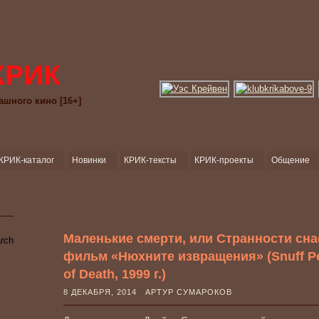
КРИК
ашного кино [16+]
КРИК-каталог
Новинки
КРИК-тексты
КРИК-проекты
Общение
Маленькие смерти, или Странности сн
фильм «Нюхните извращения» (Snuff Per
of Death, 1999 г.)
8 ДЕКАБРЯ, 2014 АРТУР СУМАРОКОВ