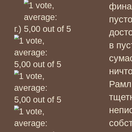
фина
пусто
г.)
дост
в пус
сума
ничто
Рамл
тщет
непи
собс