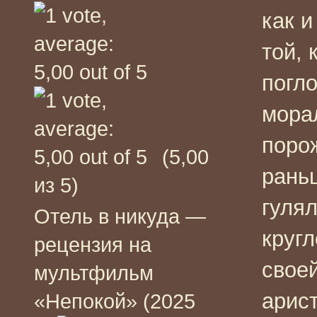
как и
той, 
погло
морал
поро
(5,00
рань
из 5)
гулял
Отель в никуда —
круг
рецензия на
свое
мультфильм
арист
«Непокой» (2025