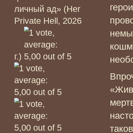
геро
личный ад» (Her
пров
Private Hell, 2026
немы
кошм
г.)
необ
Впро
«Жив
мерт
наст
таков