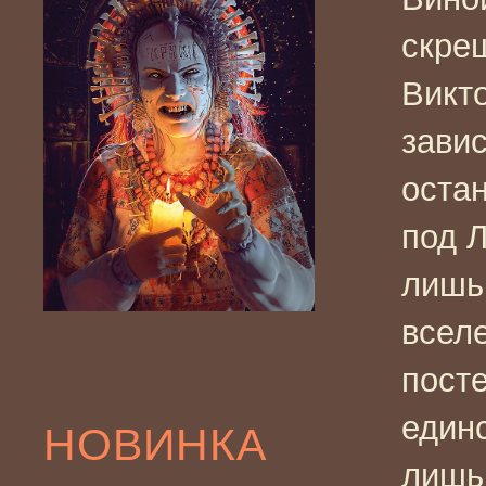
скре
Викто
завис
остан
под 
лишь 
всел
пост
един
НОВИНКА
лишь