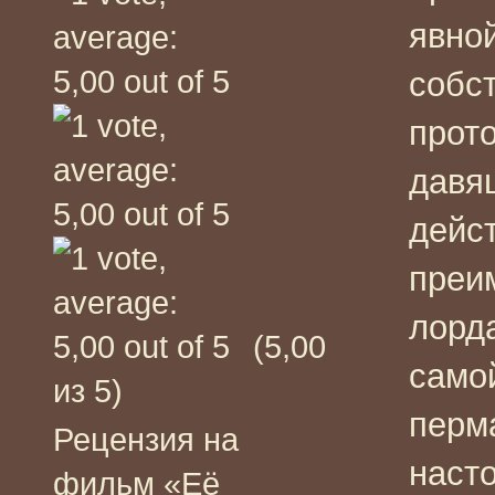
явной
собс
прото
давя
дейс
преи
лорда
(5,00
самой
из 5)
перм
Рецензия на
наст
фильм «Её