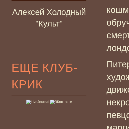
кошм
Алексей Холодный
обру
"Культ"
смер
лондо
Пите
ЕЩЕ КЛУБ-
худо
КРИК
движ
некр
певц
марг