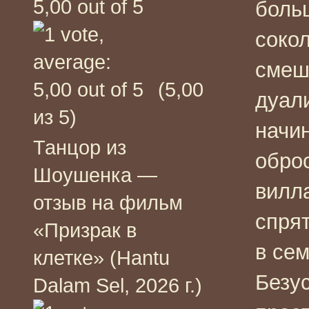
боль
соко
смеш
(5,00
дуали
из 5)
начи
Танцор из
обро
Шоушенка —
вилл
отзыв на фильм
спрят
«Призрак в
в сем
клетке» (Hantu
Безу
Dalam Sel, 2026 г.)