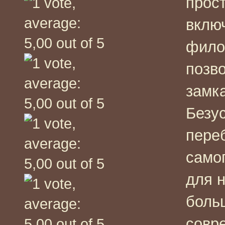
прос
вклю
фило
позв
замка
Безу
пере
само
для 
боль
совр