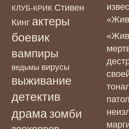
изве
Стивен
КЛУБ-КРИК
«Жив
актеры
Кинг
боевик
«Жив
мерт
вампиры
дест
вирусы
ведьмы
свое
выживание
тона
детектив
патол
драма
неиз
зомби
марг
зоохоррор