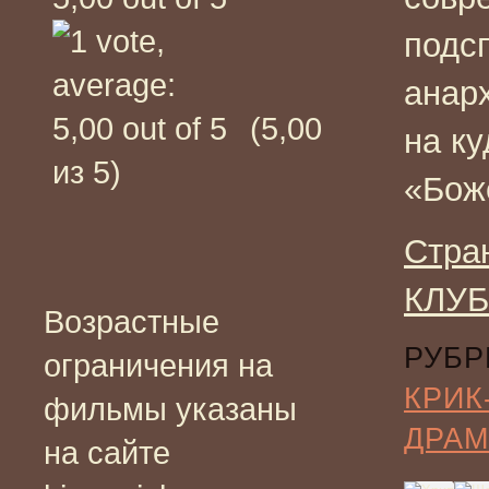
подс
анар
(5,00
на ку
из 5)
«Боже
Стра
КЛУБ
Возрастные
РУБР
ограничения на
КРИК
фильмы указаны
ДРАМ
на сайте