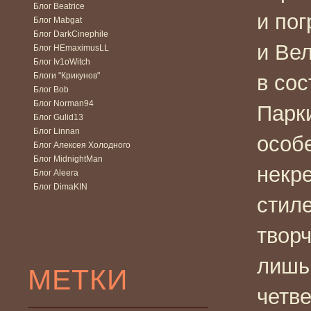
Блог Beatrice
и по
Блог Mabgat
Блог DarkCinephile
и Ве
Блог HEmaximusLL
Блог Iv1oWitch
Блоги "Крикунов"
в со
Блог Bob
Блог Norman94
Парк
Блог Gulid13
Блог Linnan
особ
Блог Алексея Холодного
Блог MidnightMan
некр
Блог Aleera
Блог DimaKIN
стил
творч
лишь
МЕТКИ
четве