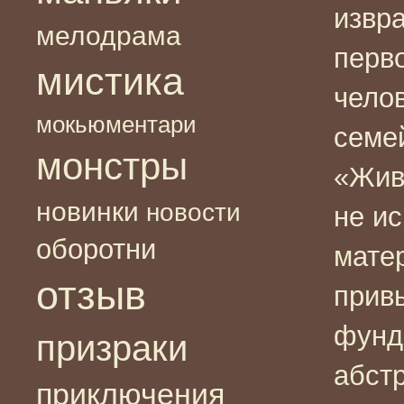
извр
мелодрама
перв
мистика
чело
мокьюментари
семе
монстры
«Жив
новинки
новости
не и
оборотни
мате
отзыв
прив
фунд
призраки
абст
приключения