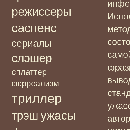
инфе
режиссеры
Испо
саспенс
мето
сост
сериалы
само
слэшер
фраз
сплаттер
выво
сюрреализм
стан
триллер
ужас
ужасы
трэш
авто