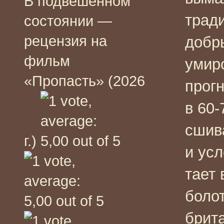
В подвешенном
тради
состоянии —
рецензия на
добры
фильм
умир
«Пропасть» (2026
прог
в 60-
сшив
г.)
и усл
тает
болот
брит