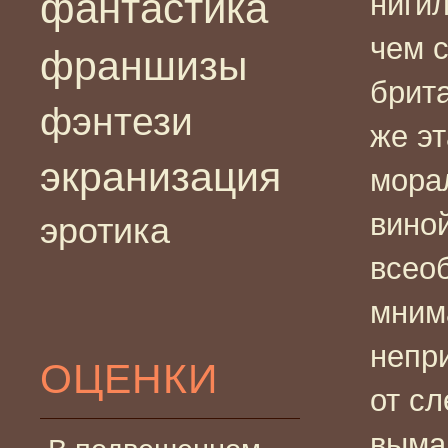
фантастика
нигил
чем с
франшизы
брит
фэнтези
же э
экранизация
мора
вино
эротика
всео
мним
непр
ОЦЕНКИ
от сл
выма