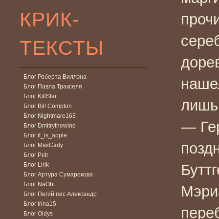
КРИК-
прочи
сере
ТЕКСТЫ
доре
Блог Роберта Виллэна
нашел
Блог Павла Тракселя
Блог KillStar
лишь
Блог Bill Compton
Блог Nightmare163
— Ге
Блог Dmitrythewind
Блог it_is_apple
позд
Блог MaxCady
Блог Petr
Блог Lirik
Буттг
Блог Артура Сумарокова
Блог NaObi
Мэри
Блог Пегий пес Александр
Блог Irina15
пере
Блог Oldys