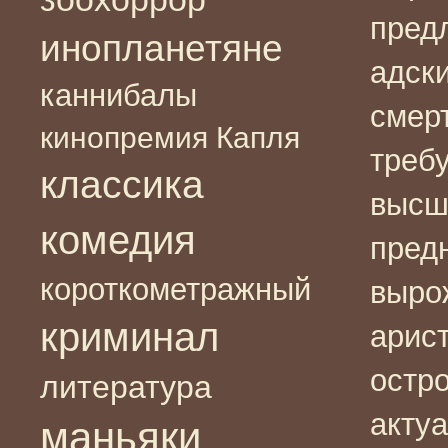
пред
инопланетяне
адск
каннибалы
смер
кинопремия Капля
треб
классика
высш
комедия
предн
короткометражный
выро
криминал
арис
остро
литература
акту
маньяки