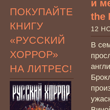
и м
ПОКУПАЙТЕ
the 
КНИГУ
12 Н
«РУССКИЙ
В се
ХОРРОР»
прос
англи
НА ЛИТРЕС!
Брок
прои
ужасн
Вино