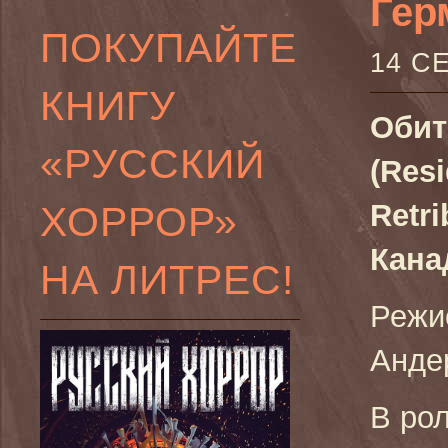
Гер
ПОКУПАЙТЕ
14 С
КНИГУ
Обит
«РУССКИЙ
(Resi
ХОРРОР»
Retri
Кана
НА ЛИТРЕС!
Режис
Анде
В ро