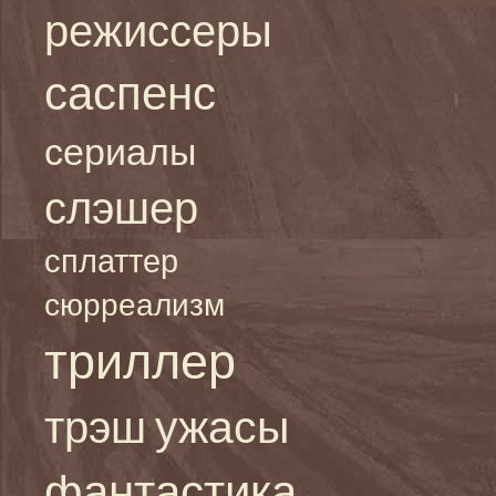
режиссеры
саспенс
сериалы
слэшер
сплаттер
сюрреализм
триллер
ужасы
трэш
фантастика