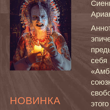
Сиен
Ариа
Анно
эпиче
пред
себя
«Амб
союзн
своб
НОВИНКА
этого