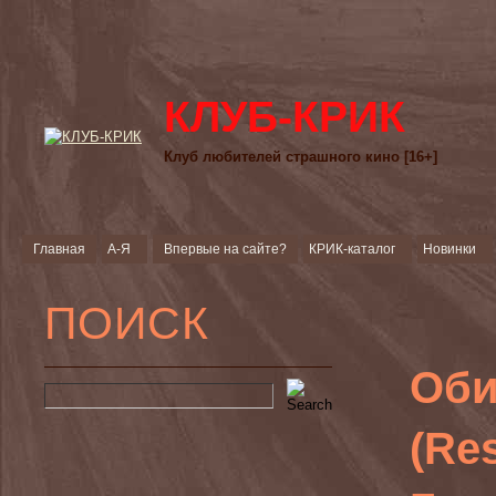
КЛУБ-КРИК
Клуб любителей страшного кино [16+]
Главная
А-Я
Впервые на сайте?
КРИК-каталог
Новинки
ПОИСК
Оби
(Res