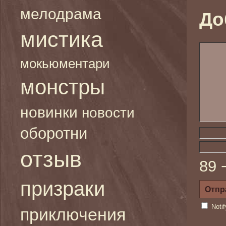
мелодрама
До
мистика
мокьюментари
монстры
новинки
новости
оборотни
отзыв
89 
призраки
Noti
приключения