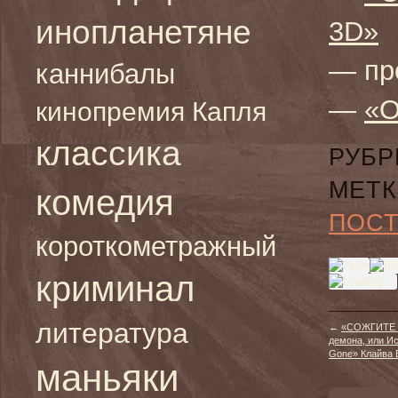
инопланетяне
3D»
— пр
каннибалы
—
«О
кинопремия Капля
классика
РУБР
МЕТК
комедия
ПОС
короткометражный
криминал
литература
←
«СОЖГИТЕ Э
демона, или Ис
Gone» Клайва Б
маньяки