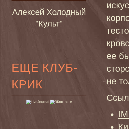
иску
Алексей Холодный
корп
"Культ"
тесто
кров
ее б
ЕЩЕ КЛУБ-
стор
не то
КРИК
Ссыл
I
Ки