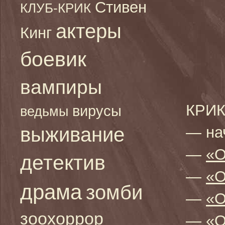
Стивен
КЛУБ-КРИК
актеры
Кинг
боевик
вампиры
КРИК
вирусы
ведьмы
выживание
— на
—
«О
детектив
—
«О
драма
зомби
—
«О
зоохоррор
—
«О