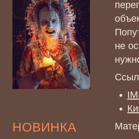
пере
объе
Попу
не о
нужно
Ссыл
I
Ки
НОВИНКА
Мате