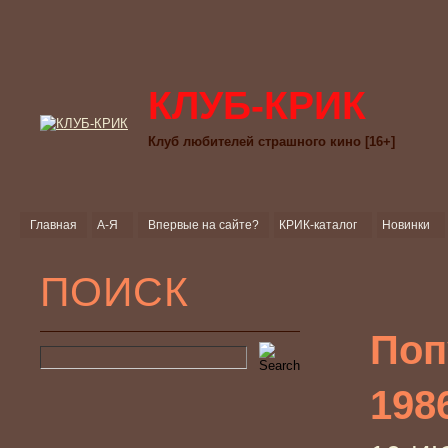
КЛУБ-КРИК
Клуб любителей страшного кино [16+]
Главная
А-Я
Впервые на сайте?
КРИК-каталог
Новинки
ПОИСК
Поп
198