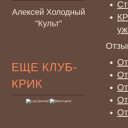
Ст
Алексей Холодный
КР
"Культ"
уж
Отзы
От
ЕЩЕ КЛУБ-
От
КРИК
От
От
От