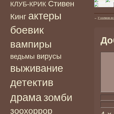
Стивен
КЛУБ-КРИК
актеры
Кинг
←
У холмов ест
боевик
До
вампиры
вирусы
ведьмы
выживание
детектив
драма
зомби
зоохоррор