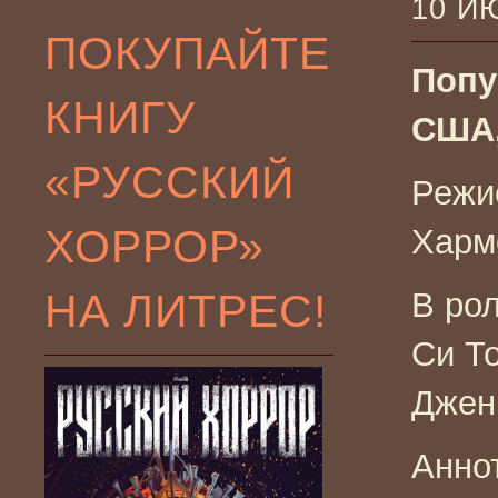
10 И
ПОКУПАЙТЕ
Попут
КНИГУ
США,
«РУССКИЙ
Режи
ХОРРОР»
Харм
НА ЛИТРЕС!
В ро
Си Т
Джен
Анно