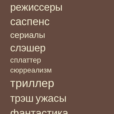
режиссеры
саспенс
сериалы
слэшер
сплаттер
сюрреализм
триллер
ужасы
трэш
фантастика