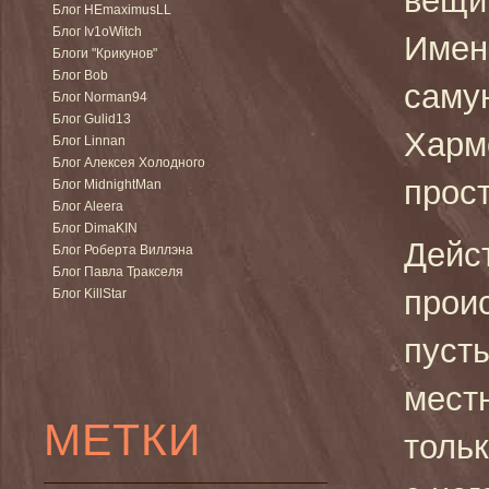
вещи:
Блог HEmaximusLL
Блог Iv1oWitch
Имен
Блоги "Крикунов"
Блог Bob
саму
Блог Norman94
Блог Gulid13
Харм
Блог Linnan
Блог Алексея Холодного
прост
Блог MidnightMan
Блог Aleera
Блог DimaKIN
Дейс
Блог Роберта Виллэна
Блог Павла Тракселя
прои
Блог KillStar
пуст
местн
МЕТКИ
тольк