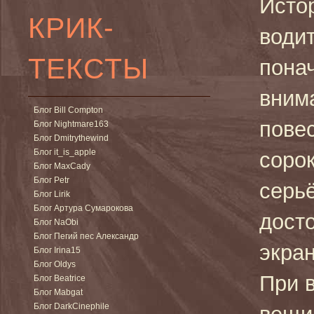
Исто
КРИК-
води
ТЕКСТЫ
пона
вним
Блог Bill Compton
пове
Блог Nightmare163
Блог Dmitrythewind
Блог it_is_apple
соро
Блог MaxCady
Блог Petr
серьё
Блог Lirik
Блог Артура Сумарокова
дост
Блог NaObi
Блог Пегий пес Александр
экра
Блог Irina15
Блог Oldys
При 
Блог Beatrice
Блог Mabgat
Блог DarkCinephile