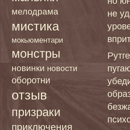
но ю
мелодрама
не у
мистика
урове
вприт
мокьюментари
монстры
Рутг
новинки
пуга
новости
оборотни
убед
отзыв
обра
безж
призраки
психо
приключения