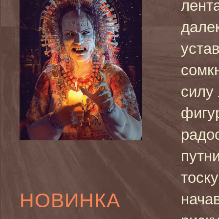
лента
далек
уста
сомк
силу
фигу
радо
путни
тоск
НОВИНКА
нача