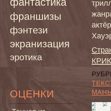
фантастика
трил
жанра
франшизы
актё
фэнтези
Хауэ
экранизация
Стра
эротика
КРИК
РУБР
ТЕКС
ОЦЕНКИ
МАН