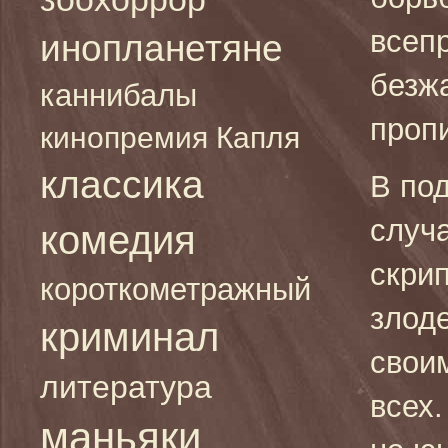
всеп
инопланетяне
безж
каннибалы
проп
кинопремия Капля
классика
В по
случ
комедия
скрип
короткометражный
злод
криминал
свои
литература
всех.
маньяки