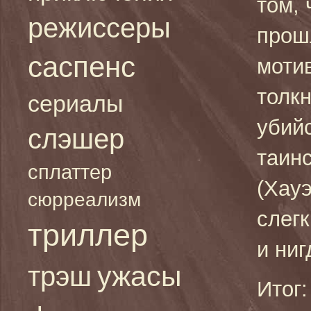
том, 
режиссеры
прош
саспенс
мотив
толк
сериалы
убийс
слэшер
таин
сплаттер
(Хауэ
сюрреализм
слег
триллер
и ниг
ужасы
трэш
Итог