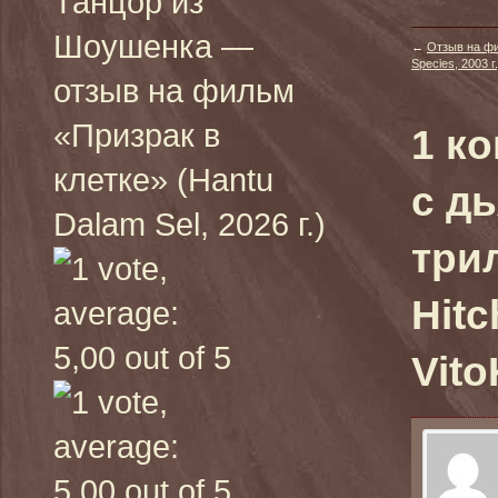
Танцор из
Шоушенка —
←
Отзыв на ф
Species, 2003 г.
отзыв на фильм
«Призрак в
1 к
клетке» (Hantu
с д
Dalam Sel, 2026 г.)
три
Hitc
Vito