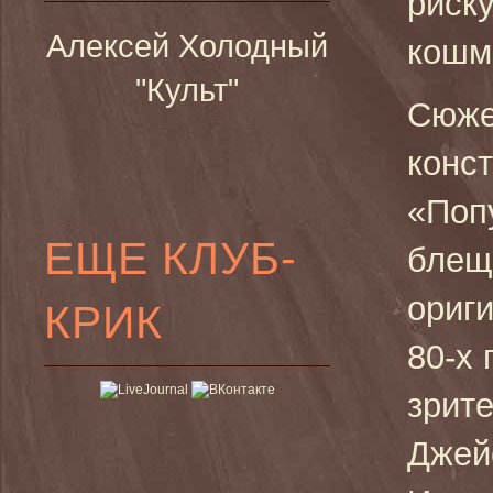
риск
Алексей Холодный
кош
"Культ"
Сюже
конс
«Поп
ЕЩЕ КЛУБ-
блещ
ориг
КРИК
80-х 
зрит
Джей