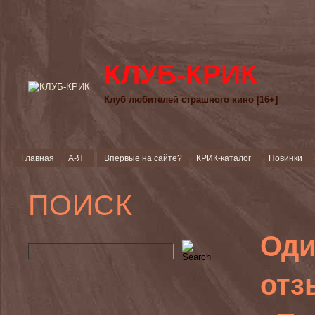
КЛУБ-КРИК
Клуб любителей страшного кино [16+]
Главная
А-Я
Впервые на сайте?
КРИК-каталог
Новинки
ПОИСК
Оди
отз