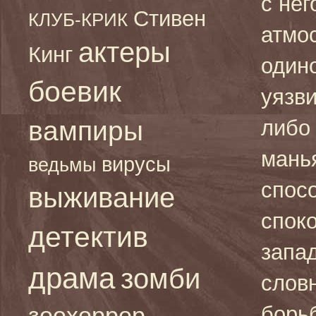
с не
Стивен
КЛУБ-КРИК
атмо
актеры
Кинг
один
боевик
уязви
вампиры
либо
мань
вирусы
ведьмы
спос
выживание
споко
детектив
запа
драма
зомби
слов
зоохоррор
борь