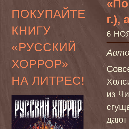
«По
ПОКУПАЙТЕ
г.),
КНИГУ
6 НО
«РУССКИЙ
Авто
ХОРРОР»
Совс
НА ЛИТРЕС!
Холс
из Чи
сгущ
дают