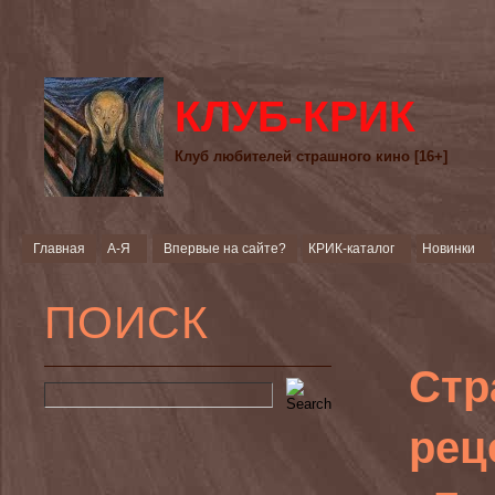
КЛУБ-КРИК
Клуб любителей страшного кино [16+]
Главная
А-Я
Впервые на сайте?
КРИК-каталог
Новинки
ПОИСК
Стр
рец