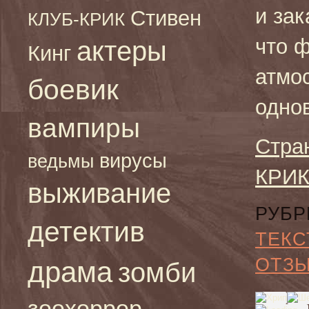
и зак
Стивен
КЛУБ-КРИК
что 
актеры
Кинг
атмо
боевик
одно
вампиры
Стра
вирусы
ведьмы
КРИК
выживание
РУБР
детектив
ТЕКС
ОТЗ
драма
зомби
зоохоррор