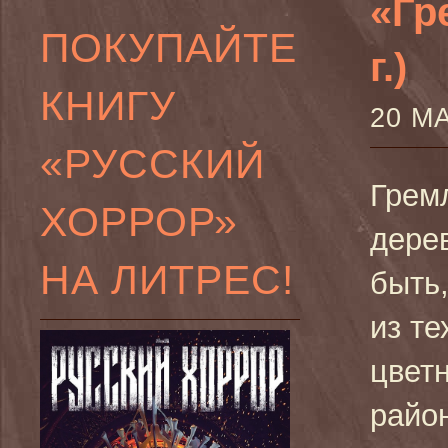
«Гр
ПОКУПАЙТЕ
г.)
КНИГУ
20 М
«РУССКИЙ
Гремл
ХОРРОР»
дере
НА ЛИТРЕС!
быть
из те
цвет
райо