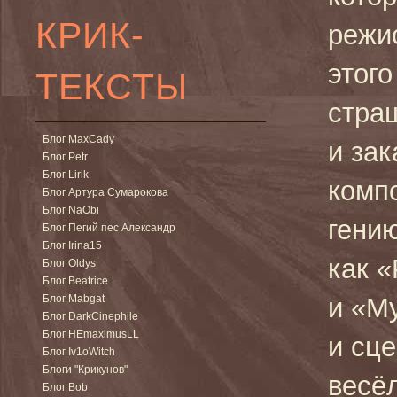
КРИК-
режи
этог
ТЕКСТЫ
стра
Блог MaxCady
и за
Блог Petr
Блог Lirik
комп
Блог Артура Сумарокова
Блог NaObi
гени
Блог Пегий пес Александр
Блог Irina15
как 
Блог Oldys
Блог Beatrice
Блог Mabgat
и «М
Блог DarkCinephile
Блог HEmaximusLL
и сце
Блог Iv1oWitch
Блоги "Крикунов"
весё
Блог Bob