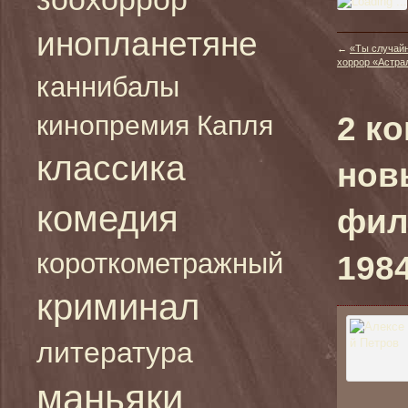
инопланетяне
←
«Ты случай
хоррор «Астрал»
каннибалы
кинопремия Капля
2 к
классика
нов
комедия
фил
короткометражный
1984
криминал
литература
маньяки