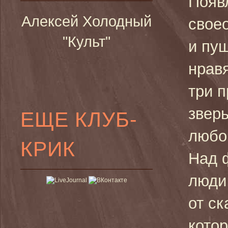
Появ
Алексей Холодный
свое
"Культ"
и пу
нрав
три 
звер
ЕЩЕ КЛУБ-
любо
КРИК
Над 
люди
от ск
кото