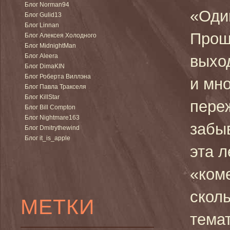
Блог Norman94
«Оди
Блог Gulid13
Блог Linnan
Прош
Блог Алексея Холодного
Блог MidnightMan
Блог Aleera
выхо
Блог DimaKIN
Блог Роберта Виллэна
и мн
Блог Павла Тракселя
Блог KillStar
пере
Блог Bill Compton
Блог Nightmare163
забы
Блог Dmitrythewind
Блог it_is_apple
эта 
«ком
скол
МЕТКИ
темат