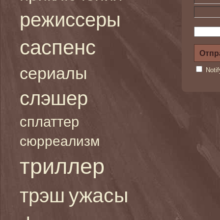
режиссеры
саспенс
сериалы
Noti
слэшер
сплаттер
сюрреализм
триллер
ужасы
трэш