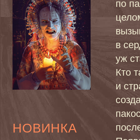
по п
цело
вызы
в сер
уж ст
Кто 
и ст
созда
пако
НОВИНКА
после