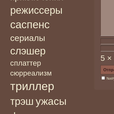
режиссеры
саспенс
сериалы
слэшер
5 ×
сплаттер
сюрреализм
Noti
триллер
ужасы
трэш