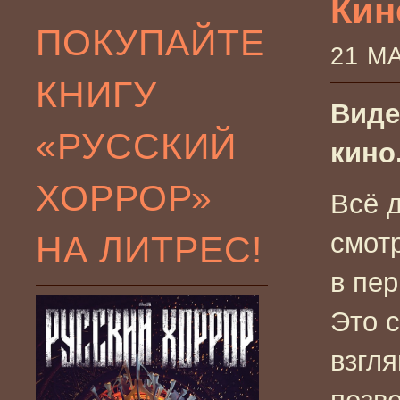
Кин
ПОКУПАЙТЕ
21 М
КНИГУ
Виде
«РУССКИЙ
кино
ХОРРОР»
Всё 
смот
НА ЛИТРЕС!
в пер
Это с
взгля