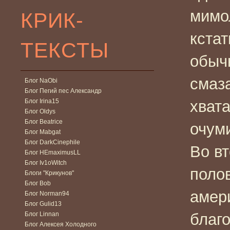
мимо
КРИК-
кстат
ТЕКСТЫ
обычн
смаз
Блог NaObi
Блог Пегий пес Александр
Блог Irina15
хвата
Блог Oldys
Блог Beatrice
очум
Блог Mabgat
Блог DarkCinephile
Во вт
Блог HEmaximusLL
Блог Iv1oWitch
поло
Блоги "Крикунов"
Блог Bob
амери
Блог Norman94
Блог Gulid13
Блог Linnan
благ
Блог Алексея Холодного