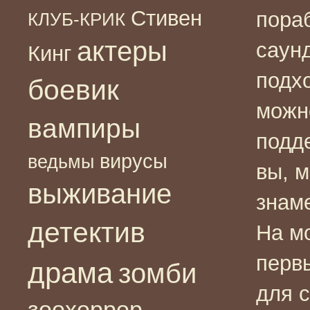
Стивен
пораб
КЛУБ-КРИК
актеры
саун
Кинг
подхо
боевик
можно
вампиры
подде
вирусы
ведьмы
вы, м
выживание
знаме
детектив
На м
первы
драма
зомби
для с
зоохоррор