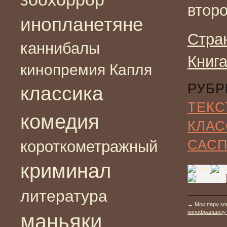
втор
инопланетяне
Стра
каннибалы
Книг
кинопремия Капля
РУБР
классика
ТЕКС
комедия
КЛАС
САС
короткометражный
криминал
литература
←
Мои пару ко
кинофраншизу «
маньяки