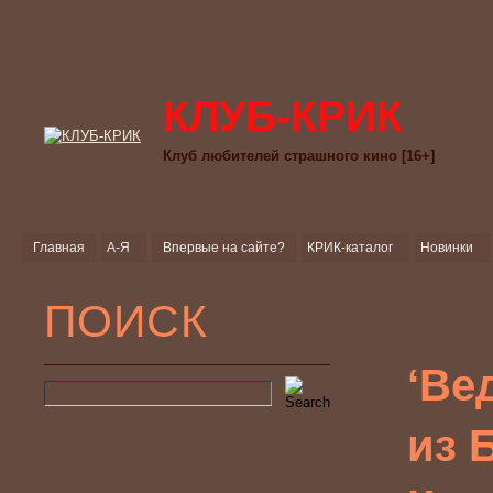
КЛУБ-КРИК
Клуб любителей страшного кино [16+]
Главная
А-Я
Впервые на сайте?
КРИК-каталог
Новинки
ПОИСК
‘Ве
из 