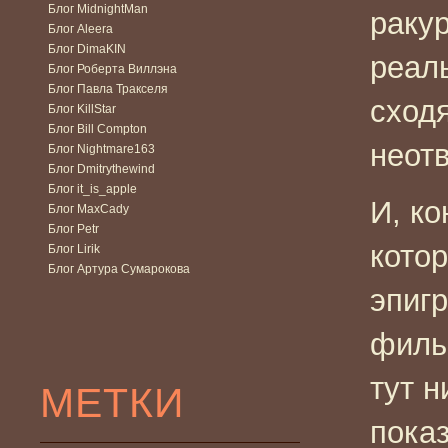
Блог MidnightMan
раку
Блог Aleera
Блог DimaKIN
реал
Блог Роберта Виллэна
Блог Павла Тракселя
сходя
Блог KillStar
Блог Bill Compton
неот
Блог Nightmare163
Блог Dmitrythewind
Блог it_is_apple
И, ко
Блог MaxCady
Блог Petr
кото
Блог Lirik
Блог Артура Сумарокова
эпиг
филь
тут н
МЕТКИ
показ