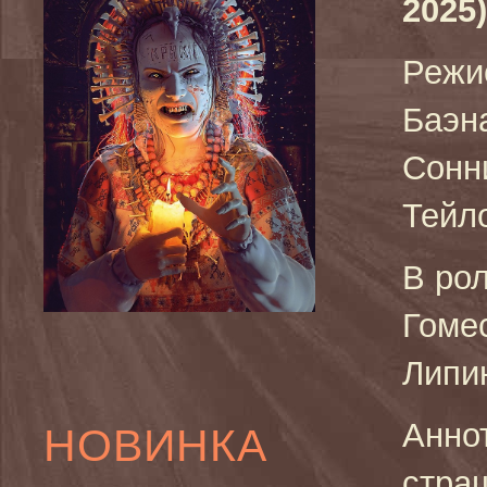
2025)
Режи
Баэна
Сонн
Тейл
В ро
Гоме
Липи
Анно
НОВИНКА
стра