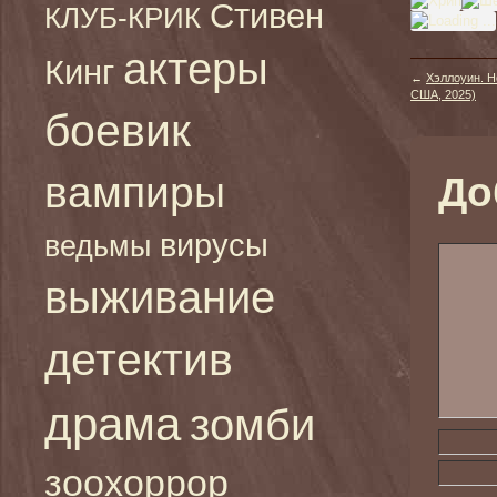
Стивен
КЛУБ-КРИК
актеры
Кинг
←
Хэллоуин. Но
США, 2025)
боевик
вампиры
До
вирусы
ведьмы
выживание
детектив
драма
зомби
зоохоррор