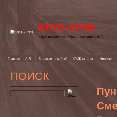
КЛУБ-КРИК
Клуб любителей страшного кино [16+]
Главная
А-Я
Впервые на сайте?
КРИК-каталог
Новинки
ПОИСК
Пун
Сме