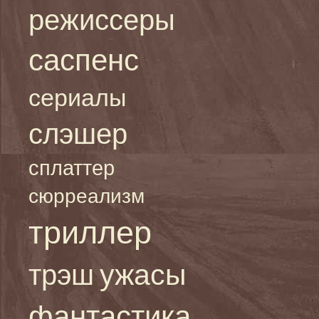
режиссеры
саспенс
сериалы
слэшер
сплаттер
сюрреализм
триллер
ужасы
трэш
фантастика